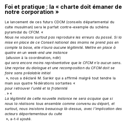
Foi et pratique : la
 « 
charte doit émaner de 
notre corporation »
Le lancement de ces futurs CDCM (conseils départemental du 
culte musulman) sera le parfait contre-exemple du schéma 
pyramidal du CFCM. « 
Nous ne voulons surtout pas reproduire les erreurs du passé. Si la 
mise en place de ce Conseil national des imams ne prend pas en 
compte la base, elle n’aura aucune légitimité. Mettre en place à 
quatre en un week-end une instance
 (allusion à la coordination, ndlr) 
qui sera encore moins représentative que le CFCM n’a aucun sens. 
Une reprise du dialogue et une recomposition du CFCM doit se 
faire sans préalable initial
 », nous a déclaré M. Sarikir qui a affirmé malgré tout tendre la 
main aux quatre fédérations sortantes « 
pour retrouver l’unité et la fraternité
. » « 
La légitimité de cette nouvelle instance ne sera acquise que si 
nous la réalisons tous ensemble comme convenu au départ, et 
surtout, nous insistons beaucoup là-dessus, avec l’implication des 
acteurs départementaux du culte
 », a-t-il ajouté.
