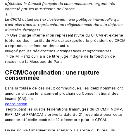
officielles le Conseil français du culte musulman, organe très 
contesté par les musulmans de France
 (…) 
Le CFCM actuel sert exclusivement une politique individuelle qui 
n’est plus dans la représentation religieuse mais dans la défense 
d’intérêts étrangers
. » Une charge interne (non représentativité du CFCM) et externe 
(défense des intérêts du Maroc) auxquelles le président du CFCM 
a répondu lui-même se déclarant « 
indigné par les déclarations intempestives et diffamatoires
 » de M. Hafiz qu’il a à ce titre jugé indigne de la fonction de 
CFCM/Coordination : une rupture 
consommée
Dans la foulée de ces deux communiqués, les deux hommes ont 
annoncé chacun le lancement prochain du Conseil national des 
imams (CNI). La 
coordination
 regroupant les quatre fédérations transfuges du CFCM (FNGMP, 
RMF, MF et FFAIACA) a prévu la date du 21 novembre pour cette 
annonce officielle contre le 12 décembre pour le CFCM.

On ne pouvait imaginer pire scénario. La sortie du bureau du 