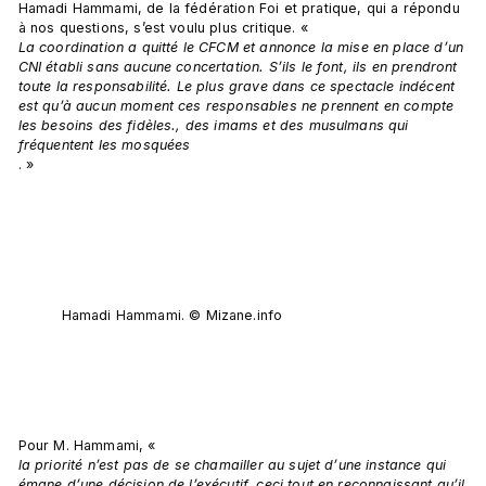
Hamadi Hammami, de la fédération Foi et pratique, qui a répondu 
à nos questions, s’est voulu plus critique. « 
La coordination a quitté le CFCM et annonce la mise en place d’un 
CNI établi sans aucune concertation. S’ils le font, ils en prendront 
toute la responsabilité. Le plus grave dans ce spectacle indécent 
est qu’à aucun moment ces responsables ne prennent en compte 
les besoins des fidèles., des imams et des musulmans qui 
fréquentent les mosquées
. »

Hamadi Hammami. © Mizane.info
Pour M. Hammami, « 
la priorité n’est pas de se chamailler au sujet d’une instance qui 
émane d’une décision de l’exécutif, ceci tout en reconnaissant qu’il 