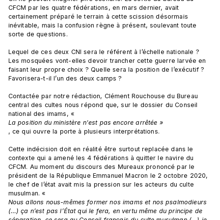
CFCM par les quatre fédérations, en mars dernier, avait 
certainement préparé le terrain à cette scission désormais 
inévitable, mais la confusion règne à présent, soulevant toute 
sorte de questions.

Lequel de ces deux CNI sera le référent à l’échelle nationale ? 
Les mosquées vont-elles devoir trancher cette guerre larvée en 
faisant leur propre choix ? Quelle sera la position de l’exécutif ? 
Favorisera-t-il l’un des deux camps ?

Contactée par notre rédaction, Clément Rouchouse du Bureau 
central des cultes nous répond que, sur le dossier du Conseil 
national des imams, « 
La position du ministère n'est pas encore arrêtée »
, ce qui ouvre la porte à plusieurs interprétations.

Cette indécision doit en réalité être surtout replacée dans le 
contexte qui a amené les 4 fédérations à quitter le navire du 
CFCM. Au moment du discours des Mureaux prononcé par le 
président de la République Emmanuel Macron le 2 octobre 2020, 
le chef de l’état avait mis la pression sur les acteurs du culte 
musulman. « 
Nous allons nous-mêmes former nos imams et nos psalmodieurs 
(…) ça n’est pas l’État qui le fera, en vertu même du principe de 
séparation, ce sera au Conseil français du culte musulman (…) je 