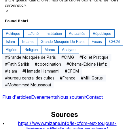
à une quelconque charte mais cette charte doit émaner de notre 
corporation.
 »

Fouad Bahri
Politique
Laïcité
Institution
Actualités
République
Islam
Imams
Grande Mosquée De Paris
Focus
CFCM
Algérie
Religion
Maroc
Analyse
#
Grande Mosquée de Paris
#
CIMG
#
Foi et Pratique
#
Fatih Sarikir
#
coordination
#
Chems-Eddine Hafiz
#
islam
#
Hamada Hammami
#
CFCM
#
bureau central des cultes
#
France
#
Milli Gorus
#
Mohammed Moussaoui
Plus d'articles
Evenements
Nous soutenir
Contact
Sources
https://www.mizane.info/le-cfcm-est-toujours-