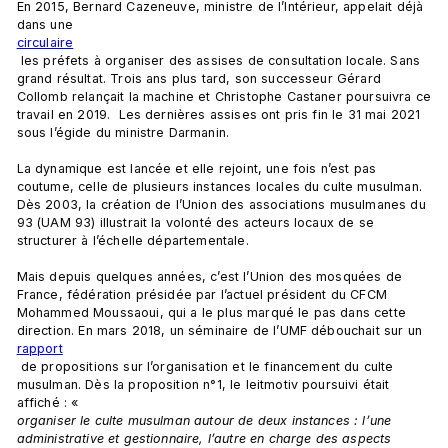
En 2015, Bernard Cazeneuve, ministre de l’Intérieur, appelait déjà 
dans une 
circulaire
 les préfets à organiser des assises de consultation locale. Sans 
grand résultat. Trois ans plus tard, son successeur Gérard 
Collomb relançait la machine et Christophe Castaner poursuivra ce 
travail en 2019.  Les dernières assises ont pris fin le 31 mai 2021 
sous l’égide du ministre Darmanin.

La dynamique est lancée et elle rejoint, une fois n’est pas 
coutume, celle de plusieurs instances locales du culte musulman. 
Dès 2003, la création de l’Union des associations musulmanes du 
93 (UAM 93) illustrait la volonté des acteurs locaux de se 
structurer à l’échelle départementale.

Mais depuis quelques années, c’est l’Union des mosquées de 
France, fédération présidée par l’actuel président du CFCM 
Mohammed Moussaoui, qui a le plus marqué le pas dans cette 
direction. En mars 2018, un séminaire de l’UMF débouchait sur un 
rapport
 de propositions sur l’organisation et le financement du culte 
musulman. Dès la proposition n°1, le leitmotiv poursuivi était 
affiché : « 
organiser le culte musulman autour de deux instances : l’une 
administrative et gestionnaire, l’autre en charge des aspects 