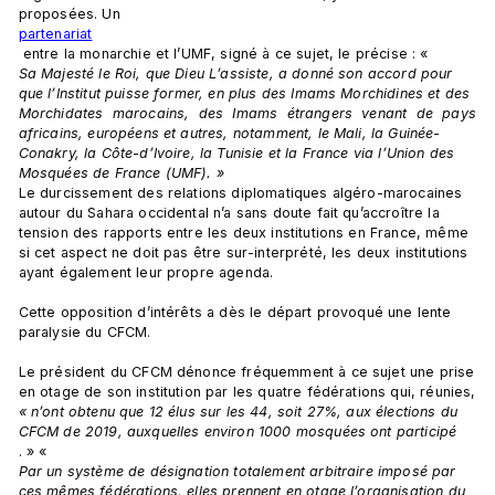
proposées. Un 
partenariat
 entre la monarchie et l’UMF, signé à ce sujet, le précise : « 
Sa Majesté le Roi, que Dieu L’assiste, a donné son accord pour 
que l’Institut puisse former, en plus des Imams Morchidines et des 
Morchidates  marocains,  des  Imams  étrangers  venant  de  pays 
africains, européens et autres, notamment, le Mali, la Guinée-
Conakry, la Côte-d’Ivoire, la Tunisie et la France via l’Union des 
Mosquées de France (UMF). » 
Le durcissement des relations diplomatiques algéro-marocaines 
autour du Sahara occidental n’a sans doute fait qu’accroître la 
tension des rapports entre les deux institutions en France, même 
si cet aspect ne doit pas être sur-interprété, les deux institutions 
ayant également leur propre agenda.

Cette opposition d’intérêts a dès le départ provoqué une lente 
paralysie du CFCM.

Le président du CFCM dénonce fréquemment à ce sujet une prise 
en otage de son institution par les quatre fédérations qui, réunies, 
« n’ont obtenu que 12 élus sur les 44, soit 27%, aux élections du 
CFCM de 2019, auxquelles environ 1000 mosquées ont participé
. » « 
Par un système de désignation totalement arbitraire imposé par 
ces mêmes fédérations, elles prennent en otage l’organisation du 