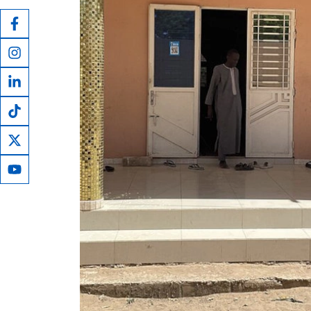
henry corbin ven...