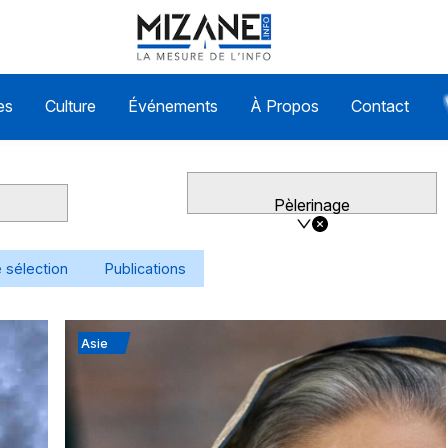
es
Culture
Événements
À Propos
Contact
Pèlerinage
 sélection
Publications
Asie