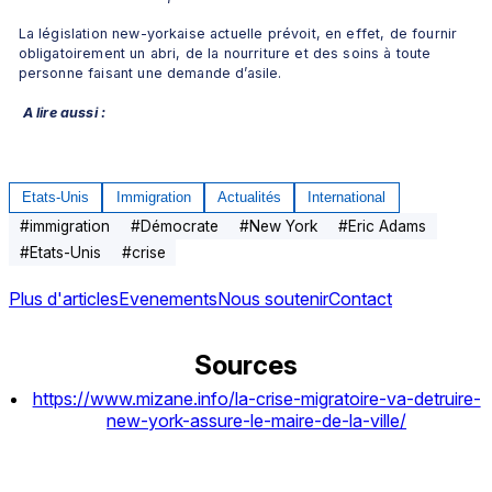
La législation new-yorkaise actuelle prévoit, en effet, de fournir 
obligatoirement un abri, de la nourriture et des soins à toute 
personne faisant une demande d’asile.
A lire aussi :
Etats-Unis
Immigration
Actualités
International
#
immigration
#
Démocrate
#
New York
#
Eric Adams
#
Etats-Unis
#
crise
Plus d'articles
Evenements
Nous soutenir
Contact
Sources
https://www.mizane.info/la-crise-migratoire-va-detruire-
new-york-assure-le-maire-de-la-ville/