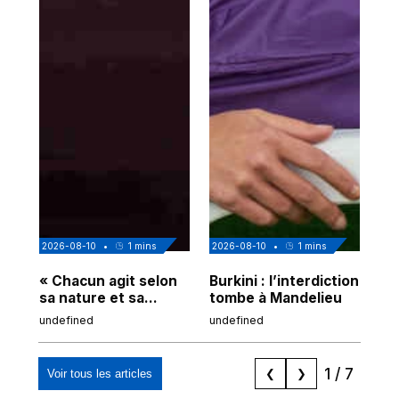
2026-08-10
•
1
mins
2026-08-10
•
1
mins
202
« Chacun agit selon
Burkini : l’interdiction
La
sa nature et sa
tombe à Mandelieu
l'
finalité »
ch
undefined
undefined
und
1
/
7
Voir tous les articles
❮
❯