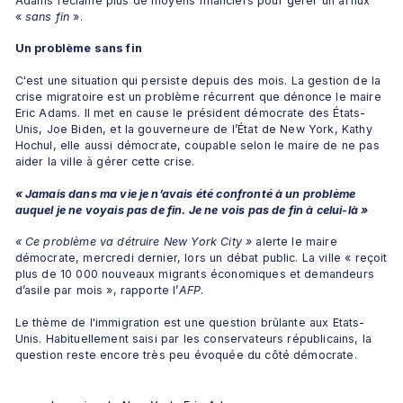
Adams réclame plus de moyens financiers pour gérer un afflux 
« 
sans fin
 ».
Un problème sans fin
C'est une situation qui persiste depuis des mois. La gestion de la 
crise migratoire est un problème récurrent que dénonce le maire 
Eric Adams. Il met en cause le président démocrate des États-
Unis, Joe Biden, et la gouverneure de l’État de New York, Kathy 
Hochul, elle aussi démocrate, coupable selon le maire de ne pas 
aider la ville à gérer cette crise. 
« Jamais dans ma vie je n’avais été confronté à un problème 
auquel je ne voyais pas de fin. Je ne vois pas de fin à celui-là »
« Ce problème va détruire New York City » 
alerte le maire 
démocrate, mercredi dernier, lors un débat public. La ville « reçoit 
plus de 10 000 nouveaux migrants économiques et demandeurs 
d’asile par mois », rapporte l’
AFP
.
Le thème de l'immigration est une question brûlante aux Etats-
Unis. Habituellement saisi par les conservateurs républicains, la 
question reste encore très peu évoquée du côté démocrate.