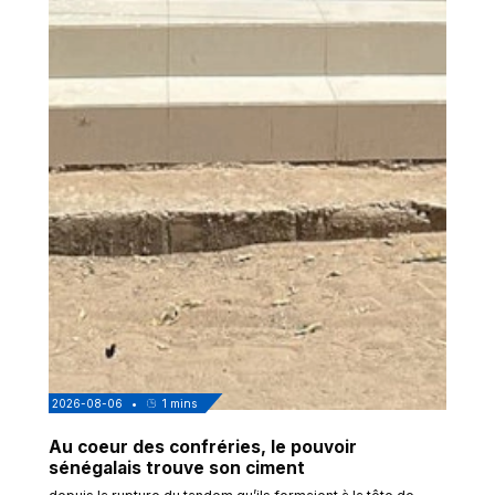
2026-08-06
•
1
mins
Au coeur des confréries, le pouvoir
sénégalais trouve son ciment