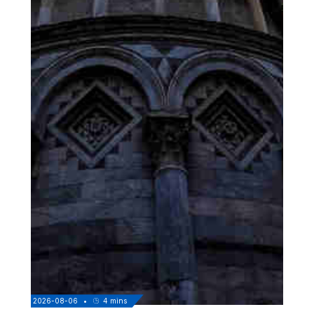
2026-08-06
•
4
mins