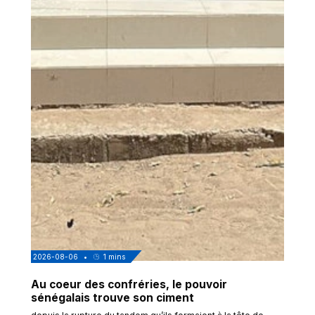
2026-08-06
•
1
mins
Au coeur des confréries, le pouvoir
sénégalais trouve son ciment