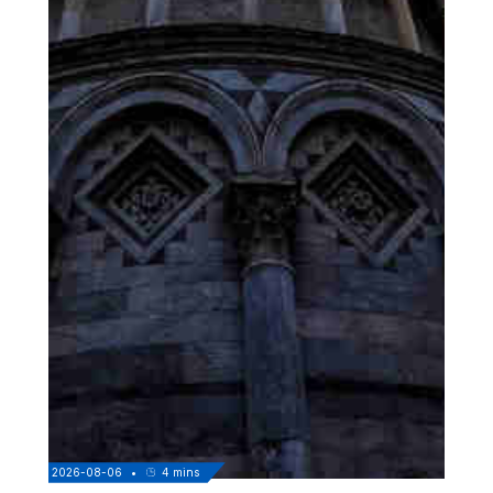
2026-08-06
•
4
mins