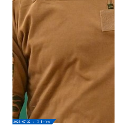
2026-07-22
•
1
mins