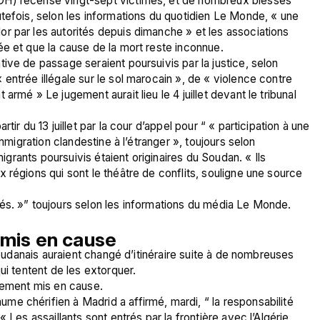
DH) recense vingt-sept victimes, et de nombreux blessés 
tefois, selon les informations du quotidien Le Monde, « une 
r par les autorités depuis dimanche » et les associations 
e et que la cause de la mort reste inconnue. 
ive de passage seraient poursuivis par la justice, selon 
entrée illégale sur le sol marocain », de « violence contre 
rmé » Le jugement aurait lieu le 4 juillet devant le tribunal 
ir du 13 juillet par la cour d’appel pour “ « participation à une 
mmigration clandestine à l’étranger », toujours selon 
migrants poursuivis étaient originaires du Soudan. « Ils 
 régions qui sont le théâtre de conflits, souligne une source 
és. »” toujours selon les informations du média Le Monde.
 mis en cause 
soudanais auraient changé d’itinéraire suite à de nombreuses 
ui tentent de les extorquer. 
alement mis en cause. 
e chérifien à Madrid a affirmé, mardi, “ la responsabilité 
 Les assaillants sont entrés par la frontière avec l’Algérie, 