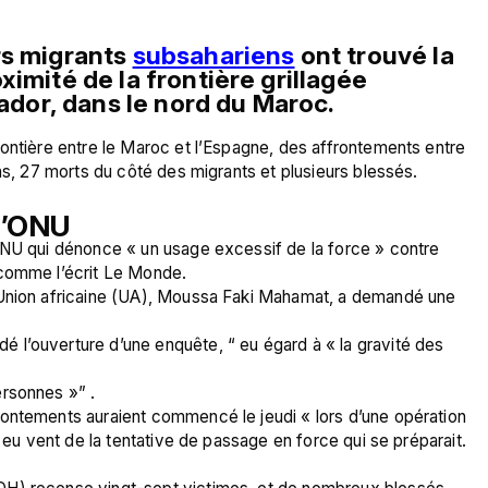
s migrants 
subsahariens
 ont trouvé la 
imité de la frontière grillagée 
Nador, dans le nord du Maroc.
ontière entre le Maroc et l’Espagne, des affrontements entre 
ins, 27 morts du côté des migrants et plusieurs blessés. 
l’ONU
ONU qui dénonce « un usage excessif de la force » contre 
 comme l’écrit Le Monde. 
’Union africaine (UA), Moussa Faki Mahamat, a demandé une  
l’ouverture d’une enquête, “ eu égard à « la gravité des 
ersonnes »” .
ontements auraient commencé le jeudi « lors d’une opération 
t eu vent de la tentative de passage en force qui se préparait. 