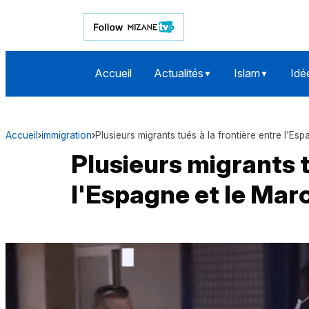
Accueil
Actualités
Islam
Idé
▼
▼
Accueil
›
immigration
›
Plusieurs migrants tués à la frontière entre l'Es
Plusieurs migrants t
l'Espagne et le Mar