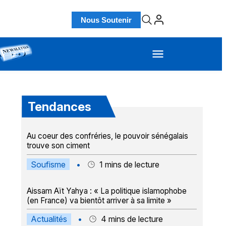
Nous Soutenir
Tendances
Au coeur des confréries, le pouvoir sénégalais
trouve son ciment
Soufisme
•
1
mins de lecture
Aissam Aït Yahya : « La politique islamophobe
(en France) va bientôt arriver à sa limite »
Actualités
•
4
mins de lecture