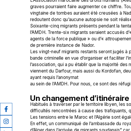
L’Association marocaine des droits humains (AM
graves pourraient faire augmenter ce chiffre. Tou
vingtaine de tombes auraient été creusées à Nado
redoutent donc qu’aucune autopsie ne soit réalisé
Soixante-cinq migrants présents pendant la tentat
l’AMDH. Trente-six migrants seraient accusés d’« 
agents de la force publique » ou d’« attroupement a
de première instance de Nador. 
Les vingt-neuf migrants restants seront jugés à part
bande criminelle en vue d’organiser et faciliter l’i
l’association, qui a pu établir que la majorité des 
viennent du Darfour, mais aussi du Kordofan, deux
ayant requis l’anonymat 
au sein de l’AMDH. Pour nous, ce sont des réfugi
Un changement d’itinéraire
Habitués à traverser par le territoire libyen, les 
difficultés rencontrées à cause des trafiquants, q
Les tensions entre le Maroc et l’Algérie sont ég
En effet, un communiqué de l’ambassade du royaum
d’Alger dans l’arrivée de migrants soudanais” car «