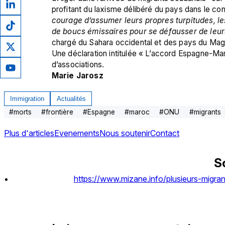
profitant du laxisme délibéré du pays dans le con
courage d’assumer leurs propres turpitudes, le
de boucs émissaires pour se défausser de leur
chargé du Sahara occidental et des pays du Magh
Une déclaration intitulée « L’accord Espagne-Maro
d’associations.
Marie Jarosz
Immigration
Actualités
#
morts
#
frontière
#
Espagne
#
maroc
#
ONU
#
migrants
Plus d'articles
Evenements
Nous soutenir
Contact
S
https://www.mizane.info/plusieurs-migran