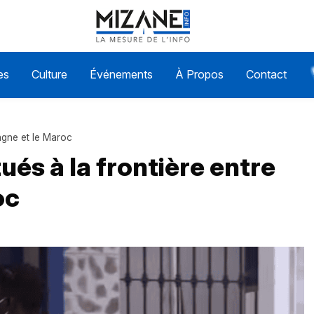
es
Culture
Événements
À Propos
Contact
pagne et le Maroc
ués à la frontière entre
oc