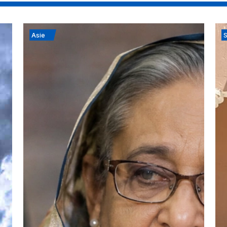
Asie
S