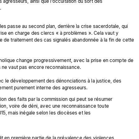
agresseurs, ainsi que l’occultation du sort des 
.
es passe au second plan, derrière la crise sacerdotale, qui 
ise en charge des clercs « à problèmes ». Cela vaut y 
e de traitement des cas signalés abandonnée à la fin de cette 
catholique change progressivement, avec la prise en compte de 
s ne vaut pas encore reconnaissance.

 le développement des dénonciations à la justice, des 
tion des faits par la commission qui peut se résumer 
tion, voire de déni, avec une reconnaissance toute 
15, mais inégale selon les diocèses et les 
it en première partie de la prévalence des violences 