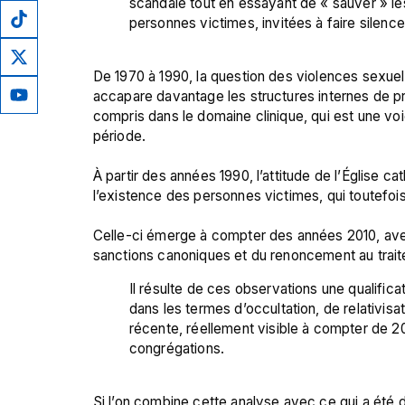
scandale tout en essayant de « sauver » les 
personnes victimes, invitées à faire silence
De 1970 à 1990, la question des violences sexuell
accapare davantage les structures internes de pr
compris dans le domaine clinique, qui est une voi
période.

À partir des années 1990, l’attitude de l’Église 
l’existence des personnes victimes, qui toutefoi
Celle-ci émerge à compter des années 2010, avec
Il résulte de ces observations une qualifica
dans les termes d’occultation, de relativisa
récente, réellement visible à compter de 20
congrégations.
Si l’on combine cette analyse avec ce qui a été d