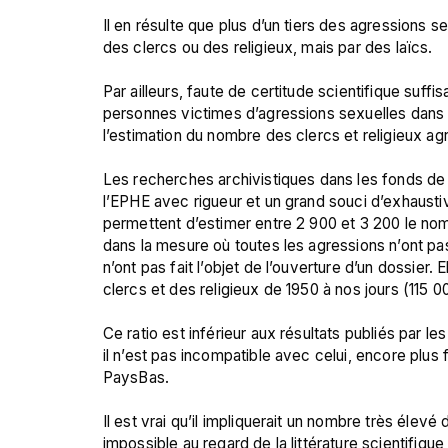
Il en résulte que plus d’un tiers des agressions s
des clercs ou des religieux, mais par des laïcs.

Par ailleurs, faute de certitude scientifique suff
personnes victimes d’agressions sexuelles dans l’É
l’estimation du nombre des clercs et religieux ag
Les recherches archivistiques dans les fonds de l’
l’EPHE avec rigueur et un grand souci d’exhausti
permettent d’estimer entre 2 900 et 3 200 le nom
dans la mesure où toutes les agressions n’ont pas
n’ont pas fait l’objet de l’ouverture d’un dossier. 
clercs et des religieux de 1950 à nos jours (115 00
Ce ratio est inférieur aux résultats publiés par 
il n’est pas incompatible avec celui, encore plus
PaysBas.

Il est vrai qu’il impliquerait un nombre très élevé 
impossible au regard de la littérature scientifiq