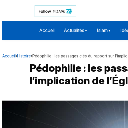
Accueil
Actualités
Islam
Idé
▼
▼
Accueil
›
Histoire
›
Pédophilie : les passages clés du rapport sur l’implic
Pédophilie : les pas
l’implication de l’Ég