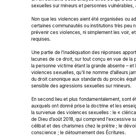
sexuelles sur mineurs et personnes vulnérables,
Non que les violences aient été organisées ou adm
certaines communautés ou institutions très peu no
prévenir ces violences, ni simplement les voir, et
requises.

Une partie de l’inadéquation des réponses apporté
lacunes de ce droit, sur tout conçu en vue de l
la personne victime étant la grande absente – et 
violences sexuelles, qu’il ne nomme d’ailleurs jam
du droit canonique aux standards du procès équita
sensible des agressions sexuelles sur mineurs.

En second lieu et plus fondamentalement, sont ét
auxquels ont donné prise la doctrine et les ensei
la survenue des violences sexuelles : le « cléric
de Dieu d’août 2018, qui comprend l’excessive sacr
célibat et des charismes chez le prêtre ; le dévoie
conscience ; le détournement des Écritures.
