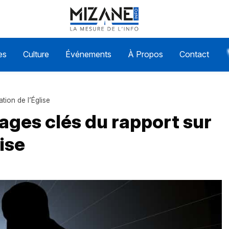
es
Culture
Événements
À Propos
Contact
ation de l’Église
sages clés du rapport sur
lise