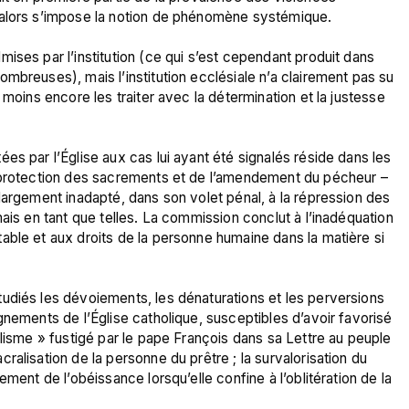
 alors s’impose la notion de phénomène systémique.

ises par l’institution (ce qui s’est cependant produit dans 
mbreuses), mais l’institution ecclésiale n’a clairement pas su 
 moins encore les traiter avec la détermination et la justesse 
es par l’Église aux cas lui ayant été signalés réside dans les 
a protection des sacrements et de l’amendement du pécheur – 
largement inadapté, dans son volet pénal, à la répression des 
ais en tant que telles. La commission conclut à l’inadéquation 
ble et aux droits de la personne humaine dans la matière si 
udiés les dévoiements, les dénaturations et les perversions 
gnements de l’Église catholique, susceptibles d’avoir favorisé 
alisme » fustigé par le pape François dans sa Lettre au peuple 
alisation de la personne du prêtre ; la survalorisation du 
ment de l’obéissance lorsqu’elle confine à l’oblitération de la 