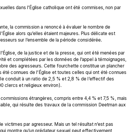
exuelles dans l’Église catholique ont été commises, non par 
isante, la commission a renoncé à évaluer le nombre de 
glise alors qu’elles étaient majeures. Plus délicate est 
resseurs sur l’ensemble de la période considérée.

Église, de la justice et de la presse, qui ont été menées par 
vité et complétées par les données de l’appel à témoignages, 
bre des agresseurs. Cette fourchette constitue un plancher 
 été connues de l’Église et toutes celles qui ont été connues 
Elle conduit à un ratio de 2,5 % et 2,8 % de l’effectif des 
0 clercs et religieux environ).

les commissions étrangères, compris entre 4,4 % et 7,5 %, mais 
 faible, qui résulte des travaux de la commission Deetman aux 
de victimes par agresseur. Mais un tel résultat n’est pas 
ue qui montre qu’un prédateur sexuel peut effectivement 