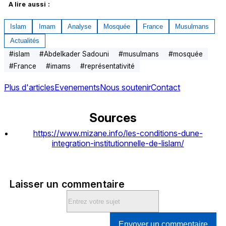
A lire aussi : 
Islam
Imam
Analyse
Mosquée
France
Musulmans
Actualités
#
islam
#
Abdelkader Sadouni
#
musulmans
#
mosquée
#
France
#
imams
#
représentativité
Plus d'articles
Evenements
Nous soutenir
Contact
Sources
https://www.mizane.info/les-conditions-dune-
integration-institutionnelle-de-lislam/
Laisser un commentaire
Envoyer un commentaire