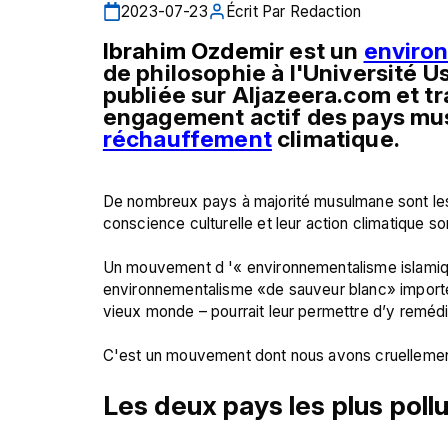
2023-07-23
Écrit Par
Redaction
Ibrahim Ozdemir 
est un 
enviro
de philosophie à l'Université U
publiée sur Aljazeera.com et tra
réchauffement
 climatique. 
De nombreux pays à majorité musulmane sont les 
conscience culturelle et leur action climatique s
Un mouvement d '« environnementalisme islamique 
environnementalisme «de sauveur blanc» importé
vieux monde – pourrait leur permettre d’y remédie
Les deux pays les plus pol