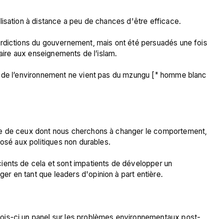
isation à distance a peu de chances d'être efficace.

rdictions du gouvernement, mais ont été persuadés une fois 
raire aux enseignements de l’islam.

n de l’environnement ne vient pas du mzungu [" homme blanc 
ge de ceux dont nous cherchons à changer le comportement, 
osé aux politiques non durables.

ents de cela et sont impatients de développer un 
 en tant que leaders d'opinion à part entière.

ois-ci un panel sur les problèmes environnementaux post-