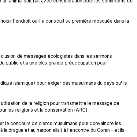
'un animal soit fait avec considération pour les sentiments de 


ir l'endroit où il a construit sa première mosquée dans la 
nclusion de messages écologistes dans les sermons 
 du public et à une plus grande préoccupation pour 
ridique islamique) pour exiger des musulmans du pays qu'ils 
utilisation de la religion pour transmettre le message de 
r les religions et la conservation (ARC).

grer le concours de clercs musulmans pour convaincre les 
la drague et au harpon allait à l'encontre du Coran - et ils 