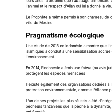
leurs ânes, a ordonné que l'abattage alimentaire d
l'animal et le respect d'Allah qui lui a donné la vie.
Le Prophète a même permis à son chameau de chois
Pragmatisme écologique
Une étude de 2013 en Indonésie a montré que l'i
islamiques a conduit à une sensibilisation accrue
l'environnement.

En 2014, l'Indonésie a émis une fatwa (ou avis ju
protègent les espèces menacées.

Il existe également des organisations dédiées à l'
protection environnementale, comme l'Alliance pou
L'un de ses projets les plus réussis a été d’inté
pêcheurs tanzaniens que la pêche à la dynamite, à 
ont écouté.
