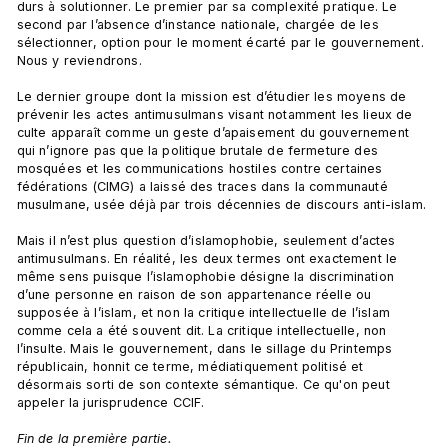
durs à solutionner. Le premier par sa complexité pratique. Le 
second par l’absence d’instance nationale, chargée de les 
sélectionner, option pour le moment écarté par le gouvernement. 
Nous y reviendrons.

Le dernier groupe dont la mission est d’étudier les moyens de 
prévenir les actes antimusulmans visant notamment les lieux de 
culte apparaît comme un geste d’apaisement du gouvernement 
qui n’ignore pas que la politique brutale de fermeture des 
mosquées et les communications hostiles contre certaines 
fédérations (CIMG) a laissé des traces dans la communauté 
musulmane, usée déjà par trois décennies de discours anti-islam.

Mais il n’est plus question d’islamophobie, seulement d’actes 
antimusulmans. En réalité, les deux termes ont exactement le 
même sens puisque l’islamophobie désigne la discrimination 
d’une personne en raison de son appartenance réelle ou 
supposée à l’islam, et non la critique intellectuelle de l’islam 
comme cela a été souvent dit. La critique intellectuelle, non 
l’insulte. Mais le gouvernement, dans le sillage du Printemps 
républicain, honnit ce terme, médiatiquement politisé et 
désormais sorti de son contexte sémantique. Ce qu'on peut 
appeler la jurisprudence CCIF.

Fin de la première partie.