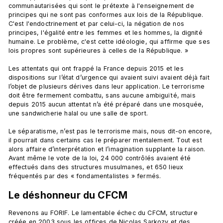
communautarisées qui sont le prétexte à l'enseignement de 
principes qui ne sont pas conformes aux lois de la République. 
C'est l'endoctrinement et par celui-ci, la négation de nos 
principes, l'égalité entre les femmes et les hommes, la dignité 
humaine. Le problème, c'est cette idéologie, qui affirme que ses 
lois propres sont supérieures à celles de la République. »

Les attentats qui ont frappé la France depuis 2015 et les 
dispositions sur l’état d’urgence qui avaient suivi avaient déjà fait 
l’objet de plusieurs dérives dans leur application. Le terrorisme 
doit être fermement combattu, sans aucune ambiguïté, mais 
depuis 2015 aucun attentat n’a été préparé dans une mosquée, 
une sandwicherie halal ou une salle de sport.

Le séparatisme, n’est pas le terrorisme mais, nous dit-on encore, 
il pourrait dans certains cas le préparer mentalement. Tout est 
alors affaire d’interprétation et l’imagination supplante la raison. 
Avant même le vote de la loi, 24 000 contrôlés avaient été 
effectués dans des structures musulmanes, et 650 lieux 
Le déshonneur du CFCM
Revenons au FORIF. Le lamentable échec du CFCM, structure 
créée en 2003 sous les offices de Nicolas Sarkozy et des 