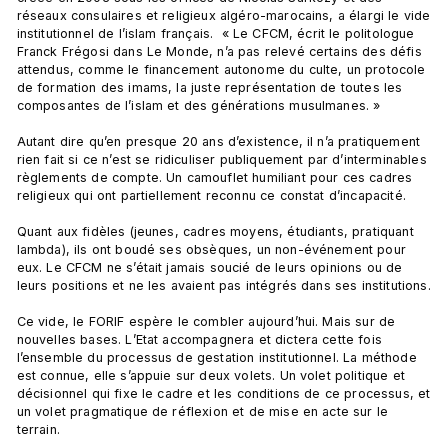
réseaux consulaires et religieux algéro-marocains, a élargi le vide 
institutionnel de l’islam français.  « Le CFCM, écrit le politologue 
Franck Frégosi dans Le Monde, n’a pas relevé certains des défis 
attendus, comme le financement autonome du culte, un protocole 
de formation des imams, la juste représentation de toutes les 
composantes de l’islam et des générations musulmanes. »

Autant dire qu’en presque 20 ans d’existence, il n’a pratiquement 
rien fait si ce n’est se ridiculiser publiquement par d’interminables 
règlements de compte. Un camouflet humiliant pour ces cadres 
religieux qui ont partiellement reconnu ce constat d’incapacité.

Quant aux fidèles (jeunes, cadres moyens, étudiants, pratiquant 
lambda), ils ont boudé ses obsèques, un non-événement pour 
eux. Le CFCM ne s’était jamais soucié de leurs opinions ou de 
leurs positions et ne les avaient pas intégrés dans ses institutions.

Ce vide, le FORIF espère le combler aujourd’hui. Mais sur de 
nouvelles bases. L’Etat accompagnera et dictera cette fois 
l’ensemble du processus de gestation institutionnel. La méthode 
est connue, elle s’appuie sur deux volets. Un volet politique et 
décisionnel qui fixe le cadre et les conditions de ce processus, et 
un volet pragmatique de réflexion et de mise en acte sur le 