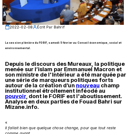
2022-02-08
Écrit Par
Bahrif
La session plénière du FORIF, samedi 5 février au Conseil économique, social et 
environnemental.
Depuis le discours des Mureaux, la politique 
menée 
sur l’islam 
par 
Emmanuel Macron et 
son ministre de l'
Intérieur
 a été marquée par 
une série de marqueurs politiques forts 
autour de la création d’un 
nouveau
 champ 
institutionnel étroitement inféodé au 
pouvoir
, dont le FORIF est l'aboutissement. 
Analyse en deux parties de Fouad Bahri sur 
Mizane.info. 
« 
Il fallait bien que quelque chose change, pour que tout reste 
comme avant