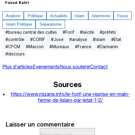
Fouad Bahri
Analyse
Politique
Actualités
Islam
Islamisme
Focus
Islam Politique
Séparatisme
#
bureau central des cultes
#
Forif
#
laïcité
#
préfets
#
contrôle
#
CORIF
#
Joxe
#
analyse
#
islam
#
Etat
#
CFCM
#
Macron
#
Mureaux
#
France
#
Darmanin
#
discours
Plus d'articles
Evenements
Nous soutenir
Contact
Sources
https://www.mizane.info/le-forif-une-reprise-en-main-
ferme-de-lislam-par-letat-1-2/
Laisser un commentaire