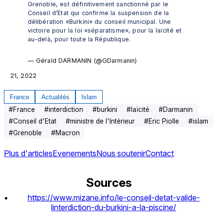
Grenoble, est définitivement sanctionné par le 
Conseil d’Etat qui confirme la suspension de la 
délibération «Burkini» du conseil municipal. Une 
victoire pour la loi «séparatisme», pour la laïcité et 
au-delà, pour toute la République.
— Gérald DARMANIN (@GDarmanin) 
France
Actualités
Islam
#
France
#
interdiction
#
burkini
#
laïcité
#
Darmanin
#
Conseil d'Etat
#
ministre de l'Intérieur
#
Eric Piolle
#
islam
#
Grenoble
#
Macron
Plus d'articles
Evenements
Nous soutenir
Contact
Sources
https://www.mizane.info/le-conseil-detat-valide-
linterdiction-du-burkini-a-la-piscine/