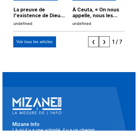
La preuve de
À Ceuta, « On nous
Cor
l'existence de Dieu
appelle, nous les
de
chez Ibn Sina
Espagnols d'origine
undefined
undefined
und
marocaine, les
"musulmans"»
1
/
7
Voir tous les articles
❮
❯
Mizane Info
Là où il y a une volonté, il y a un chemin.