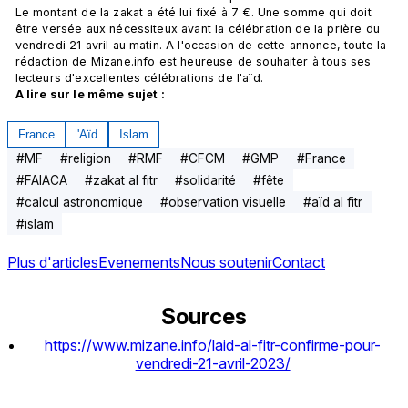
Le montant de la zakat a été lui fixé à 7 €. Une somme qui doit 
être versée aux nécessiteux avant la célébration de la prière du 
vendredi 21 avril au matin. A l'occasion de cette annonce, toute la 
rédaction de Mizane.info est heureuse de souhaiter à tous ses 
lecteurs d'excellentes célébrations de l'aïd. 
A lire sur le même sujet :
France
'Aïd
Islam
#
MF
#
religion
#
RMF
#
CFCM
#
GMP
#
France
#
FAIACA
#
zakat al fitr
#
solidarité
#
fête
#
calcul astronomique
#
observation visuelle
#
aïd al fitr
#
islam
Plus d'articles
Evenements
Nous soutenir
Contact
Sources
https://www.mizane.info/laid-al-fitr-confirme-pour-
vendredi-21-avril-2023/