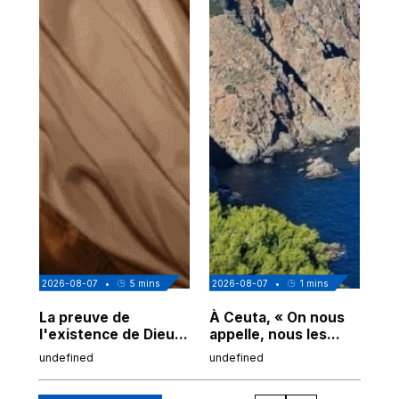
2026-08-07
•
5
mins
2026-08-07
•
1
mins
202
La preuve de
À Ceuta, « On nous
Cor
l'existence de Dieu
appelle, nous les
de
chez Ibn Sina
Espagnols d'origine
undefined
undefined
und
marocaine, les
"musulmans"»