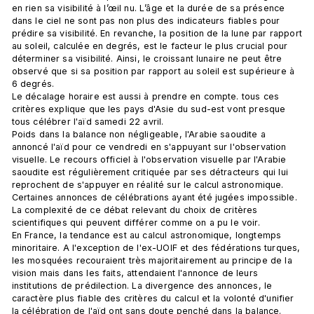
en rien sa visibilité à l’œil nu. L’âge et la durée de sa présence 
dans le ciel ne sont pas non plus des indicateurs fiables pour 
prédire sa visibilité. En revanche, la position de la lune par rapport 
au soleil, calculée en degrés, est le facteur le plus crucial pour 
déterminer sa visibilité. Ainsi, le croissant lunaire ne peut être 
observé que si sa position par rapport au soleil est supérieure à 
6 degrés.
Le décalage horaire est aussi à prendre en compte. tous ces 
critères explique que les pays d'Asie du sud-est vont presque 
tous célébrer l'aïd samedi 22 avril. 
Poids dans la balance non négligeable, l'Arabie saoudite a 
annoncé l'aïd pour ce vendredi en s'appuyant sur l'observation 
visuelle. Le recours officiel à l'observation visuelle par l'Arabie 
saoudite est régulièrement critiquée par ses détracteurs qui lui 
reprochent de s'appuyer en réalité sur le calcul astronomique. 
Certaines annonces de célébrations ayant été jugées impossible. 
La complexité de ce débat relevant du choix de critères 
scientifiques qui peuvent différer comme on a pu le voir. 
En France, la tendance est au calcul astronomique, longtemps 
minoritaire. A l'exception de l'ex-UOIF et des fédérations turques, 
les mosquées recouraient très majoritairement au principe de la 
vision mais dans les faits, attendaient l'annonce de leurs 
institutions de prédilection. La divergence des annonces, le 
caractère plus fiable des critères du calcul et la volonté d'unifier 
la célébration de l'aïd ont sans doute penché dans la balance. 