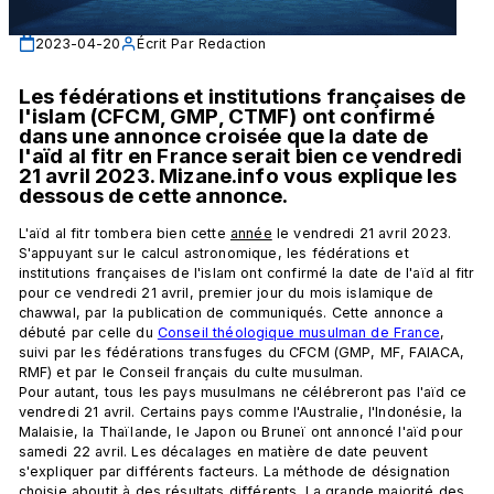
2023-04-20
Écrit Par
Redaction
Les fédérations et institutions françaises de 
l'islam (CFCM, GMP, CTMF) ont confirmé 
dans une annonce croisée que la date de 
l'aïd al fitr en France serait bien ce vendredi 
21 avril 2023. Mizane.info vous explique les 
dessous de cette annonce. 
L'aïd al fitr tombera bien cette 
année
 le vendredi 21 avril 2023. 
S'appuyant sur le calcul astronomique, les fédérations et 
institutions françaises de l'islam ont confirmé la date de l'aïd al fitr 
pour ce vendredi 21 avril, premier jour du mois islamique de 
chawwal, par la publication de communiqués. Cette annonce a 
débuté par celle du 
Conseil théologique musulman de France
, 
suivi par les fédérations transfuges du CFCM (GMP, MF, FAIACA, 
RMF) et par le Conseil français du culte musulman. 
Pour autant, tous les pays musulmans ne célébreront pas l'aïd ce 
vendredi 21 avril. Certains pays comme l'Australie, l'Indonésie, la 
Malaisie, la Thaïlande, le Japon ou Bruneï ont annoncé l'aïd pour 
samedi 22 avril. Les décalages en matière de date peuvent 
s'expliquer par différents facteurs. La méthode de désignation 
choisie aboutit à des résultats différents. La grande majorité des 