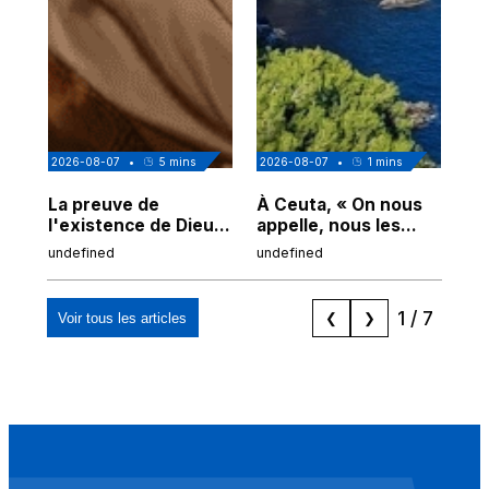
2026-08-07
•
5
mins
2026-08-07
•
1
mins
202
La preuve de
À Ceuta, « On nous
Cor
l'existence de Dieu
appelle, nous les
de
chez Ibn Sina
Espagnols d'origine
undefined
undefined
und
marocaine, les
"musulmans"»
1
/
7
Voir tous les articles
❮
❯