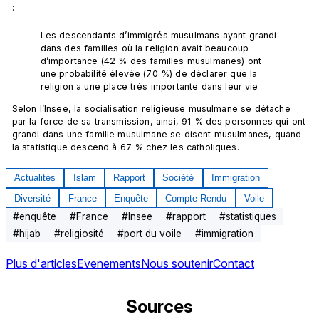
:
Les descendants d’immigrés musulmans ayant grandi 
dans des familles où la religion avait beaucoup 
d’importance (42 % des familles musulmanes) ont 
une probabilité élevée (70 %) de déclarer que la 
religion a une place très importante dans leur vie 
Selon l’Insee, la socialisation religieuse musulmane se détache 
par la force de sa transmission, ainsi, 91 % des personnes qui ont 
grandi dans une famille musulmane se disent musulmanes, quand 
la statistique descend à 67 % chez les catholiques.
Actualités
Islam
Rapport
Société
Immigration
Diversité
France
Enquête
Compte-Rendu
Voile
#
enquête
#
France
#
Insee
#
rapport
#
statistiques
#
hijab
#
religiosité
#
port du voile
#
immigration
Plus d'articles
Evenements
Nous soutenir
Contact
Sources