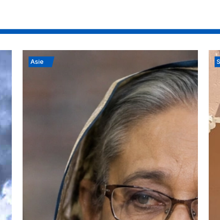
Asie
S