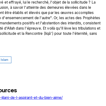
 effrayé, lui le recherché, l'objet de la sollicitude ? La 
usion, à savoir l'atteinte des demeures élevées dans le 
ent être établis et élevés que par les œuvres accomplies 
d'ensemencement de l'autre". Or, les actes des Prophètes 
ndements positifs et l'abstention des interdits, consistent 
d'Allah dans l'épreuve. Et voilà qu'Il lève les tribulations et 
ollicitude et la Rencontre (liqâ') pour toute l'éternité, sans 
Islam
ources
jilani-de-l-aspirant-et-du-bien-aime/