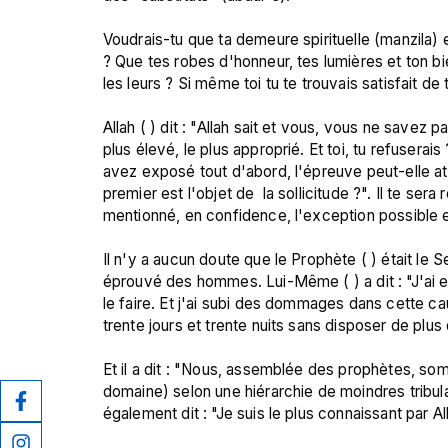
Voudrais-tu que ta demeure spirituelle (manzila) et
? Que tes robes d'honneur, tes lumières et ton bi
les leurs ? Si même toi tu te trouvais satisfait de t
Allah ( ) dit : "Allah sait et vous, vous ne savez pas
plus élevé, le plus approprié. Et toi, tu refusera
avez exposé tout d'abord, l'épreuve peut-elle att
premier est l'objet de  la sollicitude ?". Il te se
mentionné, en confidence, l'exception possible e
Il n'y a aucun doute que le Prophète ( ) était le Se
éprouvé des hommes. Lui-Même ( ) a dit : "J'ai e
le faire. Et j'ai subi des dommages dans cette ca
trente jours et trente nuits sans disposer de plus de
Et il a dit : "Nous, assemblée des prophètes, so
domaine) selon une hiérarchie de moindres tribula
également dit : "Je suis le plus connaissant par All