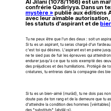
Al Jilani (1078/1166) est un maî
confrérie Qadiriyya. Dans un te
mystère »
 publié aux éditions 
avec leur aimable autorisation, 
les statuts d'aspirant et de 
bie
Tu ne peux être que l'un des deux : soit un aspi
Si tu es un aspirant, tu seras chargé d'un fardeau.
c'est toi qui désires. L'aspirant est en peine jusq
ne te sied pas de fuir les épreuves qui atteindron
endurer jusqu'à ce que tu sois exempté des œuvr
des préjudices et des humiliations. Protégé de to
créatures, tu entreras dans la compagnie des bien
Si tu es un bien-aimé (murâd), tu ne dois pas non 
doute pas de ton rang et de la demeure que tu as a
d'atteindre la condition des hommes [véritables] 
des "substituts" (abdâl-s).
