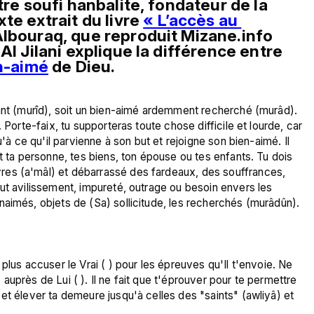
tre soufi hanbalite, fondateur de la 
xte 
extrait du livre 
« L’accès au 
Albouraq, que reproduit Mizane.info 
Al Jilani explique la différence entre 
n-aimé
 de Dieu.   
rant (murîd), soit un bien-aimé ardemment recherché (murâd). 
 Porte-faix, tu supporteras toute chose difficile et lourde, car 
u'à ce qu'il parvienne à son but et rejoigne son bien-aimé. Il 
t ta personne, tes biens, ton épouse ou tes enfants. Tu dois 
es (a'mâl) et débarrassé des fardeaux, des souffrances, 
ut avilissement, impureté, outrage ou besoin envers les 
aimés, objets de (Sa) sollicitude, les recherchés (murâdûn).

plus accuser le Vrai ( ) pour les épreuves qu'Il t'envoie. Ne 
uprès de Lui ( ). Il ne fait que t'éprouver pour te permettre 
et élever ta demeure jusqu'à celles des "saints" (awliyâ) et 