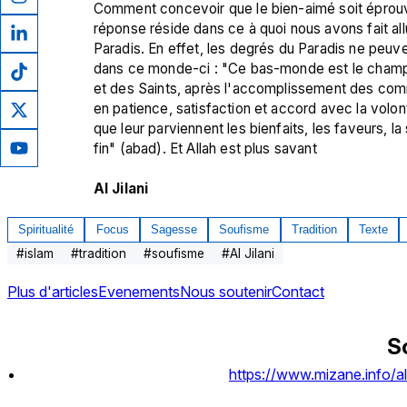
Comment concevoir que le bien-aimé soit éprouvé et
réponse réside dans ce à quoi nous avons fait all
Paradis. En effet, les degrés du Paradis ne peuv
dans ce monde-ci : "Ce bas-monde est le champ 
et des Saints, après l'accomplissement des comma
en patience, satisfaction et accord avec la volonté 
que leur parviennent les bienfaits, les faveurs, la s
fin" (abad). Et Allah est plus savant

Al Jilani
Spiritualité
Focus
Sagesse
Soufisme
Tradition
Texte
#
islam
#
tradition
#
soufisme
#
Al Jilani
Plus d'articles
Evenements
Nous soutenir
Contact
S
https://www.mizane.info/al-