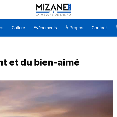
es
Culture
Événements
À Propos
Contact
rant et du bien-aimé