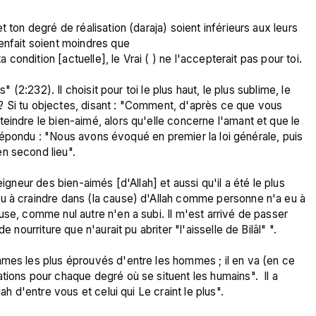
 ton degré de réalisation (daraja) soient inférieurs aux leurs 
enfait soient moindres que

a condition [actuelle], le Vrai ( ) ne l'accepterait pas pour toi.

" (2:232). Il choisit pour toi le plus haut, le plus sublime, le 
is ? Si tu objectes, disant : "Comment, d'après ce que vous 
eindre le bien-aimé, alors qu'elle concerne l'amant et que le 
ra répondu : "Nous avons évoqué en premier la loi générale, puis 
n second lieu".

igneur des bien-aimés [d'Allah] et aussi qu'il a été le plus 
u à craindre dans (la cause) d'Allah comme personne n'a eu à 
use, comme nul autre n'en a subi. Il m'est arrivé de passer 
 nourriture que n'aurait pu abriter "l'aisselle de Bilâl" ".

mmes les plus éprouvés d'entre les hommes ; il en va (en ce 
tions pour chaque degré où se situent les humains".  Il a 
ah d'entre vous et celui qui Le craint le plus".
