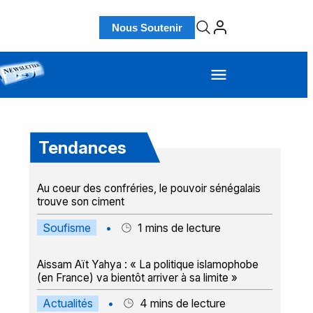
Nous Soutenir
Tendances
Au coeur des confréries, le pouvoir sénégalais
trouve son ciment
Soufisme
•
1
mins de lecture
Aissam Aït Yahya : « La politique islamophobe
(en France) va bientôt arriver à sa limite »
Actualités
•
4
mins de lecture