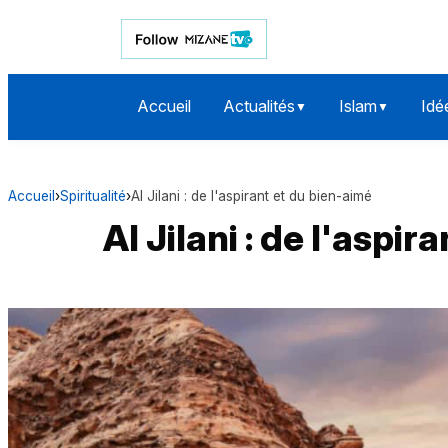
Accueil
Actualités
Islam
Idé
▼
▼
Accueil
›
Spiritualité
›
Al Jilani : de l'aspirant et du bien-aimé
Al Jilani : de l'aspi