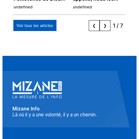
chez Ibn Sina
Espagnols d'origine
undefined
undefined
und
marocaine, les
"musulmans"»
1
/
7
Voir tous les articles
❮
❯
Mizane Info
Là où il y a une volonté, il y a un chemin.