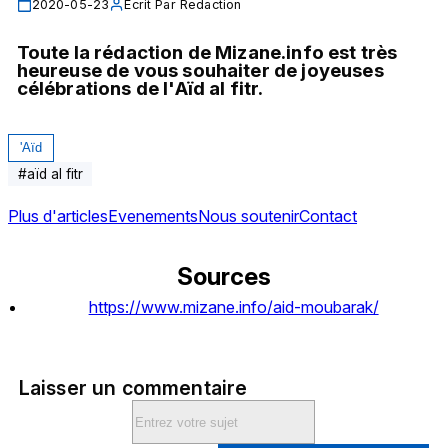
2020-05-23
Écrit Par
Redaction
Toute la rédaction de Mizane.info est très 
heureuse de vous souhaiter de joyeuses 
célébrations de l'Aïd al fitr.
'Aïd
#
aïd al fitr
Plus d'articles
Evenements
Nous soutenir
Contact
Sources
https://www.mizane.info/aid-moubarak/
Laisser un commentaire