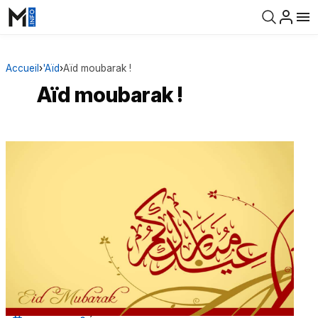
Accueil
›
'Aïd
›
Aïd moubarak !
Aïd moubarak !