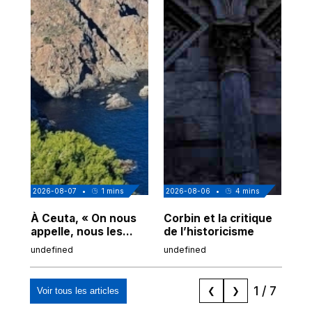
2026-08-07
•
1
mins
2026-08-06
•
4
mins
202
À Ceuta, « On nous
Corbin et la critique
Au
appelle, nous les
de l’historicisme
co
Espagnols d'origine
po
undefined
undefined
und
marocaine, les
tr
"musulmans"»
1
/
7
Voir tous les articles
❮
❯