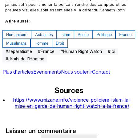
jamais suffi pour amener la police à rendre des comptes et les 
preuves visuelles sont essentielles », a défendu Kenneth Roth

A lire aussi :
Humanitaire
Actualités
Islam
Police
Politique
France
Musulmans
Homme
Droit
#
séparatisme
#
France
#
Human Right Watch
#
loi
#
droits de l'Homme
Plus d'articles
Evenements
Nous soutenir
Contact
Sources
https://www.mizane.info/violence-policiere-islam-la-
mise-en-garde-de-human-right-watch-a-la-france/
Laisser un commentaire