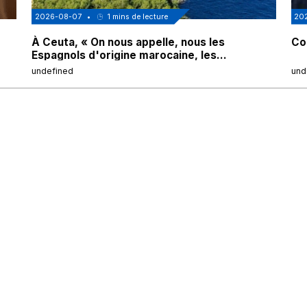
2026-08-07
•
1
mins de lecture
20
À Ceuta, « On nous appelle, nous les
Cor
Espagnols d'origine marocaine, les
"musulmans"»
undefined
und
Accueil
Société
Actualités
Nous Soutenir
Islam
À propos
Idées
Contact