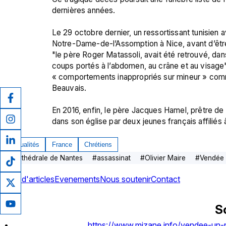
dernières années.

Le 29 octobre dernier, un ressortissant tunisien av
Notre-Dame-de-l’Assomption à Nice, avant d’être
"le père Roger Matassoli, avait été retrouvé, dan
coups portés à l’abdomen, au crâne et au visage", 
« comportements inappropriés sur mineur » commis
Beauvais.

En 2016, enfin, le père Jacques Hamel, prêtre de
dans son église par deux jeunes français affiliés
Actualités
France
Chrétiens
#
cathédrale de Nantes
#
assassinat
#
Olivier Maire
#
Vendée
Plus d'articles
Evenements
Nous soutenir
Contact
S
https://www.mizane.info/vendee-un-pr