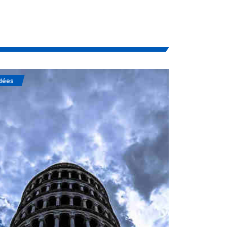
dées
Soufisme