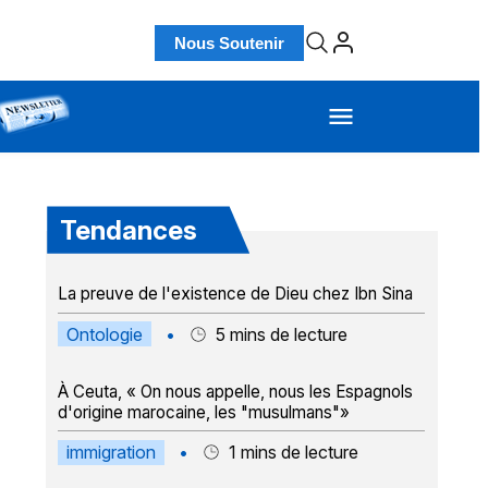
Nous Soutenir
Tendances
La preuve de l'existence de Dieu chez Ibn Sina
Ontologie
•
5
mins de lecture
À Ceuta, « On nous appelle, nous les Espagnols
d'origine marocaine, les "musulmans"»
immigration
•
1
mins de lecture