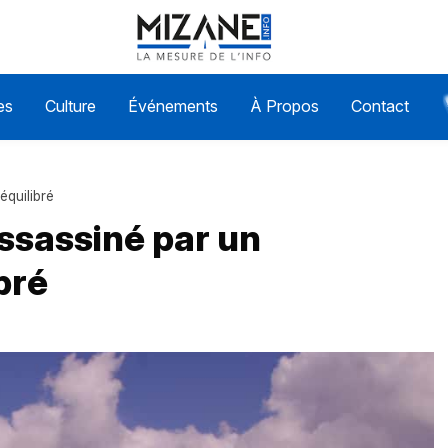
es
Culture
Événements
À Propos
Contact
équilibré
assassiné par un
bré