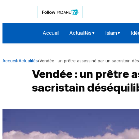
Accueil
Actualités
Islam
Idé
▼
▼
Accueil
›
Actualités
›
Vendée : un prêtre assassiné par un sacristain dés
Vendée : un prêtre 
sacristain déséquili