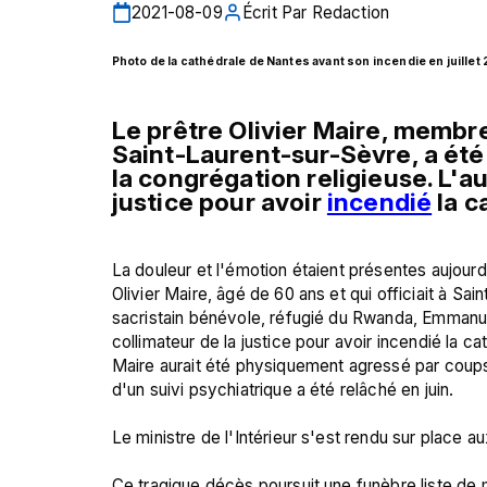
2021-08-09
Écrit Par
Redaction
Photo de la cathédrale de Nantes avant son incendie en juillet 
Le prêtre Olivier Maire, membre
Saint-Laurent-sur-Sèvre, a été
la congrégation religieuse. L'aut
justice pour avoir 
incendié
 la 
La douleur et l'émotion étaient présentes aujour
Olivier Maire, âgé de 60 ans et qui officiait à S
sacristain bénévole, réfugié du Rwanda, Emmanuel 
collimateur de la justice pour avoir incendié la cat
Maire aurait été physiquement agressé par coups, 
d'un suivi psychiatrique a été relâché en juin.

Le ministre de l'Intérieur s'est rendu sur place au
Ce tragique décès poursuit une funèbre liste de 