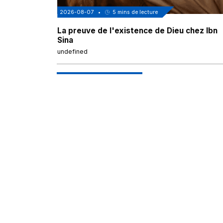
2026-08-07
•
5
mins de lecture
La preuve de l'existence de Dieu chez Ibn
Sina
undefined
Voir tous les articles
Mizane Info