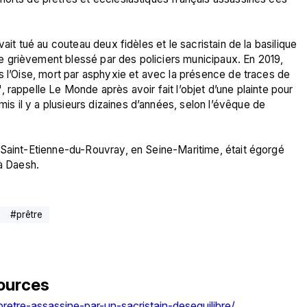
ait tué au couteau deux fidèles et le sacristain de la basilique 
 grièvement blessé par des policiers municipaux. En 2019, 
s l’Oise, mort par asphyxie et avec la présence de traces de 
rappelle Le Monde après avoir fait l’objet d’une plainte pour 
 il y a plusieurs dizaines d’années, selon l’évêque de 
 Saint-Etienne-du-Rouvray, en Seine-Maritime, était égorgé 
 à Daesh.
#
prêtre
ources
etre-assassine-par-un-sacristain-desequilibre/