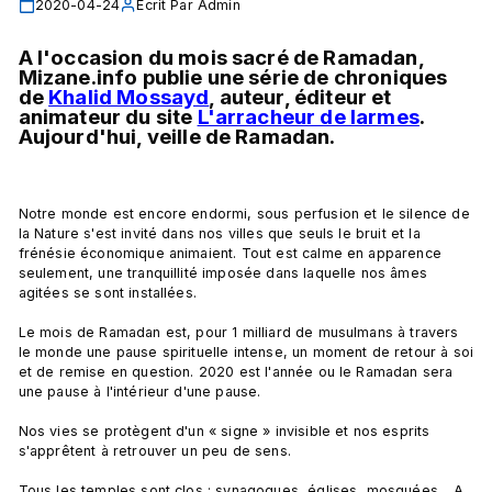
2020-04-24
Écrit Par
Admin
A l'occasion du mois sacré de Ramadan, 
Mizane.info publie une série de chroniques 
de 
Khalid Mossayd
, auteur, éditeur et 
animateur du site 
L'arracheur de larmes
. 
Aujourd'hui, veille de Ramadan. 
Notre monde est encore endormi, sous perfusion et le silence de 
la Nature s'est invité dans nos villes que seuls le bruit et la 
frénésie économique animaient. Tout est calme en apparence 
seulement, une tranquillité imposée dans laquelle nos âmes 
agitées se sont installées.

Le mois de Ramadan est, pour 1 milliard de musulmans à travers 
le monde une pause spirituelle intense, un moment de retour à soi 
et de remise en question. 2020 est l'année ou le Ramadan sera 
une pause à l'intérieur d'une pause.

Nos vies se protègent d'un « signe » invisible et nos esprits 
s'apprêtent à retrouver un peu de sens.

Tous les temples sont clos : synagogues, églises, mosquées... A 