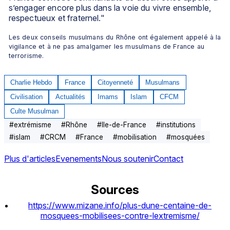
s’engager encore plus dans la voie du vivre ensemble, 
respectueux et fraternel."
Les deux conseils musulmans du Rhône ont également appelé à la 
vigilance et à ne pas amalgamer les musulmans de France au 
terrorisme.
Charlie Hebdo
France
Citoyenneté
Musulmans
Civilisation
Actualités
Imams
Islam
CFCM
Culte Musulman
#
extrémisme
#
Rhône
#
Ile-de-France
#
institutions
#
islam
#
CRCM
#
France
#
mobilisation
#
mosquées
Plus d'articles
Evenements
Nous soutenir
Contact
Sources
https://www.mizane.info/plus-dune-centaine-de-
mosquees-mobilisees-contre-lextremisme/