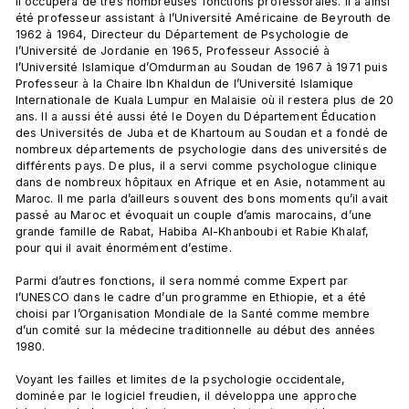
Il occupera de très nombreuses fonctions professorales. Il a ainsi 
été professeur assistant à l’Université Américaine de Beyrouth de 
1962 à 1964, Directeur du Département de Psychologie de 
l’Université de Jordanie en 1965, Professeur Associé à 
l’Université Islamique d’Omdurman au Soudan de 1967 à 1971 puis 
Professeur à la Chaire Ibn Khaldun de l’Université Islamique 
Internationale de Kuala Lumpur en Malaisie où il restera plus de 20 
ans. Il a aussi été aussi été le Doyen du Département Éducation 
des Universités de Juba et de Khartoum au Soudan et a fondé de 
nombreux départements de psychologie dans des universités de 
différents pays. De plus, il a servi comme psychologue clinique 
dans de nombreux hôpitaux en Afrique et en Asie, notamment au 
Maroc. Il me parla d’ailleurs souvent des bons moments qu’il avait 
passé au Maroc et évoquait un couple d’amis marocains, d’une 
grande famille de Rabat, Habiba Al-Khanboubi et Rabie Khalaf, 
pour qui il avait énormément d’estime.

Parmi d’autres fonctions, il sera nommé comme Expert par 
l’UNESCO dans le cadre d’un programme en Ethiopie, et a été 
choisi par l’Organisation Mondiale de la Santé comme membre 
d’un comité sur la médecine traditionnelle au début des années 
1980.

Voyant les failles et limites de la psychologie occidentale, 
dominée par le logiciel freudien, il développa une approche 