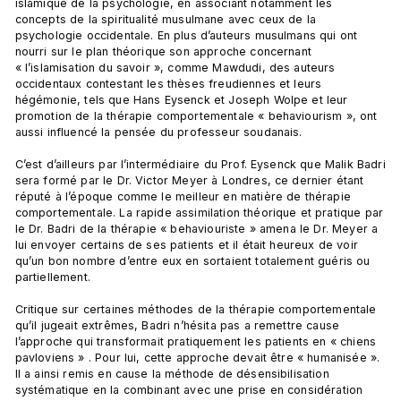
islamique de la psychologie, en associant notamment les 
concepts de la spiritualité musulmane avec ceux de la 
psychologie occidentale. En plus d’auteurs musulmans qui ont 
nourri sur le plan théorique son approche concernant 
« l’islamisation du savoir », comme Mawdudi, des auteurs 
occidentaux contestant les thèses freudiennes et leurs 
hégémonie, tels que Hans Eysenck et Joseph Wolpe et leur 
promotion de la thérapie comportementale « behaviourism », ont 
aussi influencé la pensée du professeur soudanais.

C’est d’ailleurs par l’intermédiaire du Prof. Eysenck que Malik Badri 
sera formé par le Dr. Victor Meyer à Londres, ce dernier étant 
réputé à l’époque comme le meilleur en matière de thérapie 
comportementale. La rapide assimilation théorique et pratique par 
le Dr. Badri de la thérapie « behaviouriste » amena le Dr. Meyer a 
lui envoyer certains de ses patients et il était heureux de voir 
qu’un bon nombre d’entre eux en sortaient totalement guéris ou 
partiellement.

Critique sur certaines méthodes de la thérapie comportementale 
qu’il jugeait extrêmes, Badri n’hésita pas a remettre cause 
l’approche qui transformait pratiquement les patients en « chiens 
pavloviens » . Pour lui, cette approche devait être « humanisée ». 
Il a ainsi remis en cause la méthode de désensibilisation 
systématique en la combinant avec une prise en considération 