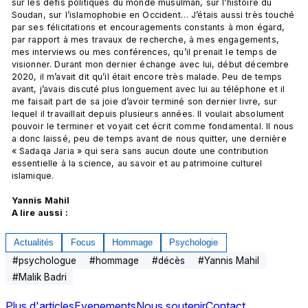
sur les défis politiques du monde musulman, sur l’histoire du 
Soudan, sur l’islamophobie en Occident… J’étais aussi très touché 
par ses félicitations et encouragements constants à mon égard, 
par rapport à mes travaux de recherche, à mes engagements, 
mes interviews ou mes conférences, qu’il prenait le temps de 
visionner. Durant mon dernier échange avec lui, début décembre 
2020, il m’avait dit qu’il était encore très malade. Peu de temps 
avant, j’avais discuté plus longuement avec lui au téléphone et il 
me faisait part de sa joie d’avoir terminé son dernier livre, sur 
lequel il travaillait depuis plusieurs années. Il voulait absolument 
pouvoir le terminer et voyait cet écrit comme fondamental. Il nous 
a donc laissé, peu de temps avant de nous quitter, une dernière 
« Sadaqa Jaria » qui sera sans aucun doute une contribution 
essentielle à la science, au savoir et au patrimoine culturel 
islamique.

Yannis Mahil
A lire aussi :
Actualités
Focus
Hommage
Psychologie
#
psychologue
#
hommage
#
décès
#
Yannis Mahil
#
Malik Badri
Plus d'articles
Evenements
Nous soutenir
Contact