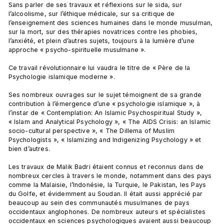
Sans parler de ses travaux et réflexions sur le sida, sur 
l’alcoolisme, sur l’éthique médicale, sur sa critique de 
l’enseignement des sciences humaines dans le monde musulman, 
sur la mort, sur des thérapies novatrices contre les phobies, 
l’anxiété, et plein d’autres sujets, toujours à la lumière d’une 
approche « psycho-spirituelle musulmane ».

Ce travail révolutionnaire lui vaudra le titre de « Père de la 
Psychologie islamique moderne ».

Ses nombreux ouvrages sur le sujet témoignent de sa grande 
contribution à l’émergence d’une « psychologie islamique », à 
l’instar de « Contemplation: An Islamic Psychospiritual Study », 
« Islam and Analytical Psychology », « The AIDS Crisis: an Islamic 
socio-cultural perspective », « The Dillema of Muslim 
Psychologists », « Islamizing and Indigenizing Psychology » et 
bien d’autres.

Les travaux de Malik Badri étaient connus et reconnus dans de 
nombreux cercles à travers le monde, notamment dans des pays 
comme la Malaisie, l’Indonésie, la Turquie, le Pakistan, les Pays 
du Golfe, et évidemment au Soudan. Il était aussi apprécié par 
beaucoup au sein des communautés musulmanes de pays 
occidentaux anglophones. De nombreux auteurs et spécialistes 
occidentaux en sciences psychologiques avaient aussi beaucoup 