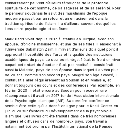
connaissaient peuvent d’ailleurs témoigner de la profonde 
spiritualité de cet homme, de sa sagesse et de sa sérénité. Pour 
le penseur soudanais le salut des musulmans de l’époque 
moderne passait par un retour et un enracinement dans la 
tradition spirituelle de l’islam. Il a d’ailleurs souvent évoqué les 
liens entre psychologie et soufisme.

Malik Badri vivait depuis 2017 à Istanbul en Turquie, avec son 
épouse, d’origine malaisienne, et une de ses filles. Il enseignait à 
l’Université Sabahattin Zaim. Il m’avait d’ailleurs dit à quel point il 
appréciait l’hospitalité des Turcs et la qualité des institutions 
académiques du pays. Le seul point négatif était le froid en hiver 
auquel cet enfant du Soudan n’était pas habitué. Il considérait 
aussi la Malaisie, pays de son épouse dans lequel il a vécu plus 
de 20 ans, comme son second pays. Malgré son âge avancé, il 
continuait a aller régulièrement au Soudan et en Malaisie, et 
donnait toujours des cours et des conférences. Par exemple, en 
février 2020, il était encore au Soudan pour recevoir une 
récompense et il avait en 2017 fondé l’Association Internationale 
de la Psychologie Islamique (IAIP). Sa dernière conférence 
semble être celle qu’il a donné en ligne pour le Khalil Center en 
juin 2020 sur l’histoire du développement de la psychologie 
islamique. Ses livres ont été traduits dans de très nombreuses 
langues et diffusés dans de nombreux pays. Son travail a 
notamment été promu par l’Institut International de la Pensée 