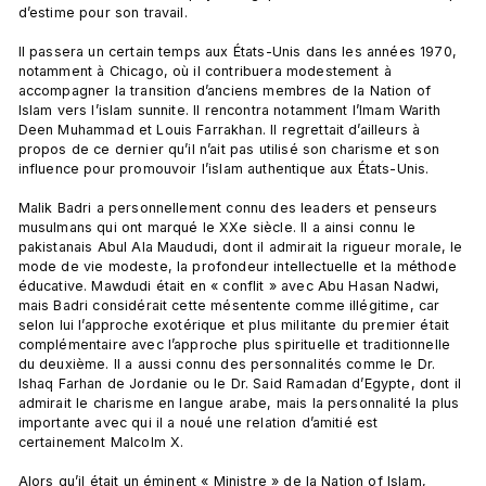
d’estime pour son travail.

Il passera un certain temps aux États-Unis dans les années 1970, 
notamment à Chicago, où il contribuera modestement à 
accompagner la transition d’anciens membres de la Nation of 
Islam vers l’islam sunnite. Il rencontra notamment l’Imam Warith 
Deen Muhammad et Louis Farrakhan. Il regrettait d’ailleurs à 
propos de ce dernier qu’il n’ait pas utilisé son charisme et son 
influence pour promouvoir l’islam authentique aux États-Unis.

Malik Badri a personnellement connu des leaders et penseurs 
musulmans qui ont marqué le XXe siècle. Il a ainsi connu le 
pakistanais Abul Ala Maududi, dont il admirait la rigueur morale, le 
mode de vie modeste, la profondeur intellectuelle et la méthode 
éducative. Mawdudi était en « conflit » avec Abu Hasan Nadwi, 
mais Badri considérait cette mésentente comme illégitime, car 
selon lui l’approche exotérique et plus militante du premier était 
complémentaire avec l’approche plus spirituelle et traditionnelle 
du deuxième. Il a aussi connu des personnalités comme le Dr. 
Ishaq Farhan de Jordanie ou le Dr. Said Ramadan d’Egypte, dont il 
admirait le charisme en langue arabe, mais la personnalité la plus 
importante avec qui il a noué une relation d’amitié est 
certainement Malcolm X.

Alors qu’il était un éminent « Ministre » de la Nation of Islam, 