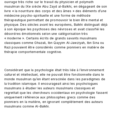
ouvrage très riche sur le travail du physicien et polymath 
musulman du IXe siècle Abu Zayd al-Balkhi, en dégageant de son 
livre « la nourriture des corps et des âmes » des éléments d’une 
médecine psycho-spirituelle et une forme de méthode 
thérapeutique permettant de promouvoir le bien être mental et 
physique. Des siècles avant les européens, Balkhi distinguait déjà 
à son époque les psychoses des névroses et avait classifié les 
désordres émotionnels selon une catégorisation très 
« moderne ». Certains écrits de grands savants musulmans 
classiques comme Ghazali, Ibn Qayyim Al-Jawziyah, Ibn Sina ou 
Razi pouvaient être considérés comme pionniers en matière de 
thérapie comportementale cognitive.

Considérant que la psychologie était très liée à l’environnement 
culturel et intellectuel, elle ne pouvait être fonctionnelle dans le 
monde musulman qu’en étant enracinée dans les paradigmes de 
la tradition islamique. Il encourageait ainsi les psychologues 
musulmans à étudier les auteurs musulmans classiques et 
regrettait que les chercheurs occidentaux en psychologie fassent 
uniquement référence aux philosophes grecs comme des 
pionniers en la matière, en ignorant complètement des auteurs 
musulmans comme Al-Balkhi.
