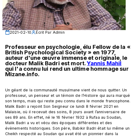
2021-02-10
Écrit Par
Admin
Professeur en psychologie, élu Fellow de la « 
British Psychological Society » en 1977, 
auteur d'une œuvre immense et originale, le 
docteur Malik Badri est mort. 
Yannis Mahil
qui l'a connu lui rend un ultime hommage sur 
Mizane.info.
Un géant de la communauté musulmane vient de nous quitter. Un 
professeur, un penseur et un témoin de l’Histoire qui aura marqué 
son temps, mais qui reste peu connu dans le monde francophone. 
Malik Badri a rejoint Son Seigneur ce lundi 8 février 2021 en 
Malaisie, où il recevait des soins, 8 jours avant l’anniversaire de 
ses 89 ans. En effet, né le 16 février 1932 à Rufaa au Soudan, 
Malik Badri a vu et vécu des époques différentes et des 
évènements historiques. Son père, Babikir Badri était lui même un 
Cheikh respecté au Soudan qui avait été un pionnier dans la 