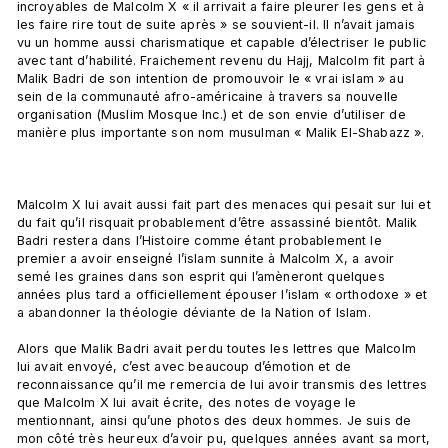
incroyables de Malcolm X « il arrivait a faire pleurer les gens et à 
les faire rire tout de suite après » se souvient-il. Il n’avait jamais 
vu un homme aussi charismatique et capable d’électriser le public 
avec tant d’habilité. Fraichement revenu du Hajj, Malcolm fit part à 
Malik Badri de son intention de promouvoir le « vrai islam » au 
sein de la communauté afro-américaine à travers sa nouvelle 
organisation (Muslim Mosque Inc.) et de son envie d’utiliser de 
manière plus importante son nom musulman « Malik El-Shabazz ».

Malcolm X lui avait aussi fait part des menaces qui pesait sur lui et 
du fait qu’il risquait probablement d’être assassiné bientôt. Malik 
Badri restera dans l’Histoire comme étant probablement le 
premier a avoir enseigné l’islam sunnite à Malcolm X, a avoir 
semé les graines dans son esprit qui l’amèneront quelques 
années plus tard a officiellement épouser l’islam « orthodoxe » et 
a abandonner la théologie déviante de la Nation of Islam.

Alors que Malik Badri avait perdu toutes les lettres que Malcolm 
lui avait envoyé, c’est avec beaucoup d’émotion et de 
reconnaissance qu’il me remercia de lui avoir transmis des lettres 
que Malcolm X lui avait écrite, des notes de voyage le 
mentionnant, ainsi qu’une photos des deux hommes. Je suis de 
mon côté très heureux d’avoir pu, quelques années avant sa mort, 