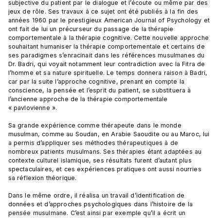
subjective du patient par le dialogue et l’écoute ou même par des 
jeux de rôle. Ses travaux à ce sujet ont été publiés à la fin des 
années 1960 par le prestigieux American Journal of Psychology et 
ont fait de lui un précurseur du passage de la thérapie 
comportementale à la thérapie cognitive. Cette nouvelle approche 
souhaitant humaniser la thérapie comportementale et certains de 
ses paradigmes s’enracinait dans les références musulmanes du 
Dr. Badri, qui voyait notamment leur contradiction avec la Fitra de 
l’homme et sa nature spirituelle. Le temps donnera raison à Badri, 
car par la suite l’approche cognitive, prenant en compte la 
conscience, la pensée et l’esprit du patient, se substituera à 
l’ancienne approche de la thérapie comportementale 
« pavlovienne ».

Sa grande expérience comme thérapeute dans le monde 
musulman, comme au Soudan, en Arabie Saoudite ou au Maroc, lui 
a permis d’appliquer ses méthodes thérapeutiques à de 
nombreux patients musulmans. Ses thérapies étant adaptées au 
contexte culturel islamique, ses résultats furent d’autant plus 
spectaculaires, et ces expériences pratiques ont aussi nourries 
sa réflexion théorique.

Dans le même ordre, il réalisa un travail d’identification de 
données et d’approches psychologiques dans l’histoire de la 
pensée musulmane. C’est ainsi par exemple qu’il a écrit un 