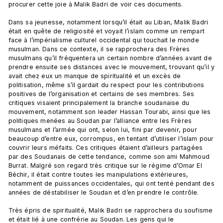
procurer cette joie à Malik Badri de voir ces documents.

Dans sa jeunesse, notamment lorsqu’il était au Liban, Malik Badri 
était en quête de religiosité et voyait l’islam comme un rempart 
face à l’impérialisme culturel occidental qui touchait le monde 
musulman. Dans ce contexte, il se rapprochera des Frères 
musulmans qu’il fréquentera un certain nombre d’années avant de 
prendre ensuite ses distances avec le mouvement, trouvant qu’il y 
avait chez eux un manque de spiritualité et un excès de 
politisation, même s’il gardait du respect pour les contributions 
positives de l’organisation et certains de ses membres. Ses 
critiques visaient principalement la branche soudanaise du 
mouvement, notamment son leader Hassan Tourabi, ainsi que les 
politiques menées au Soudan par l’alliance entre les Frères 
musulmans et l’armée qui ont, selon lui, fini par devenir, pour 
beaucoup d’entre eux, corrompus, en tentant d’utiliser l’islam pour 
couvrir leurs méfaits. Ces critiques étaient d’ailleurs partagées 
par des Soudanais de cette tendance, comme son ami Mahmoud 
Burrat. Malgré son regard très critique sur le régime d’Omar El 
Béchir, il était contre toutes les manipulations extérieures, 
notamment de puissances occidentales, qui ont tenté pendant des 
années de déstabiliser le Soudan et d’en prendre le contrôle.

Très épris de spiritualité, Malik Badri se rapprochera du soufisme 
et était lié à une confrérie au Soudan. Les gens qui le 