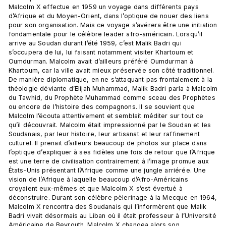
Malcolm X effectue en 1959 un voyage dans différents pays 
d’Afrique et du Moyen-Orient, dans l’optique de nouer des liens 
pour son organisation. Mais ce voyage s’avérera être une initiation 
fondamentale pour le célèbre leader afro-américain. Lorsqu’il 
arrive au Soudan durant l’été 1959, c’est Malik Badri qui 
s’occupera de lui, lui faisant notamment visiter Khartoum et 
Oumdurman. Malcolm avait d’ailleurs préféré Oumdurman à 
Khartoum, car la ville avait mieux préservée son côté traditionnel. 
De manière diplomatique, en ne s’attaquant pas frontalement à la 
théologie déviante d’Elijah Muhammad, Malik Badri parla à Malcolm 
du Tawhid, du Prophète Muhammad comme sceau des Prophètes 
ou encore de l’histoire des compagnons. Il se souvient que 
Malcolm l’écouta attentivement et semblait méditer sur tout ce 
qu’il découvrait. Malcolm était impressionné par le Soudan et les 
Soudanais, par leur histoire, leur artisanat et leur raffinement 
culturel. Il prenait d’ailleurs beaucoup de photos sur place dans 
l’optique d’expliquer à ses fidèles une fois de retour que l’Afrique 
est une terre de civilisation contrairement à l’image promue aux 
États-Unis présentant l’Afrique comme une jungle arriérée. Une 
vision de l’Afrique à laquelle beaucoup d’Afro-Américains 
croyaient eux-mêmes et que Malcolm X s’est évertué à 
déconstruire. Durant son célèbre pèlerinage à la Mecque en 1964, 
Malcolm X rencontra des Soudanais qui l’informèrent que Malik 
Badri vivait désormais au Liban où il était professeur à l’Université 
Américaine de Beyrouth. Malcolm X changea alors son 