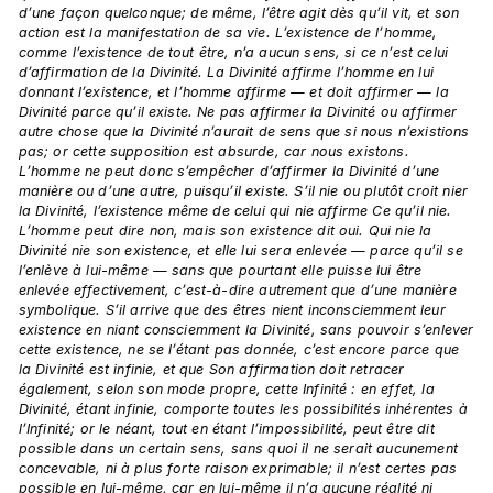
d’une façon quelconque; de même, l’être agit dès qu’il vit, et son 
action est la manifestation de sa vie. L’existence de l’homme, 
comme l’existence de tout être, n’a aucun sens, si ce n’est celui 
d’affirmation de la Divinité. La Divinité affirme l’homme en lui 
donnant l’existence, et l’homme affirme — et doit affirmer — la 
Divinité parce qu’il existe. Ne pas affirmer la Divinité ou affirmer 
autre chose que la Divinité n’aurait de sens que si nous n’existions 
pas; or cette supposition est absurde, car nous existons. 
L’homme ne peut donc s’empêcher d’affirmer la Divinité d’une 
manière ou d’une autre, puisqu’il existe. S’il nie ou plutôt croit nier 
la Divinité, l’existence même de celui qui nie affirme Ce qu’il nie. 
L’homme peut dire non, mais son existence dit oui. Qui nie la 
Divinité nie son existence, et elle lui sera enlevée — parce qu’il se 
l’enlève à lui-même — sans que pourtant elle puisse lui être 
enlevée effectivement, c’est-à-dire autrement que d’une manière 
symbolique. S’il arrive que des êtres nient inconsciemment leur 
existence en niant consciemment la Divinité, sans pouvoir s’enlever 
cette existence, ne se l’étant pas donnée, c’est encore parce que 
la Divinité est infinie, et que Son affirmation doit retracer 
également, selon son mode propre, cette Infinité : en effet, la 
Divinité, étant infinie, comporte toutes les possibilités inhérentes à 
l’Infinité; or le néant, tout en étant l’impossibilité, peut être dit 
possible dans un certain sens, sans quoi il ne serait aucunement  
concevable, ni à plus forte raison exprimable; il n’est certes pas 
possible en lui-même, car en lui-même il n’a aucune réalité ni 