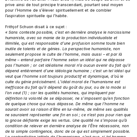
prive ainsi de tout principe transcendant, pourtant seul moyen 
pour l’Homme de s’élever spirituellement et de combler 
l’aspiration spirituelle qui l’habite.

Frithjof Schuon disait à ce sujet : 
« Sans conteste possible, c’est en dernière analyse le narcissisme 
humaniste, avec sa manie de la production individualiste et 
illimitée, qui est responsable d’une profusion somme toute bien 
inutile de talents et de génies. La perspective humaniste, non 
seulement propose le culte de l’homme, mais aussi – et par là 
même – entend parfaire l’homme selon un idéal qui ne dépasse 
pas l’humain ; or cet idéalisme moral n’a aucun avenir du fait qu’il 
dépend entièrement d’une idéologie humaine ; c’est un tel idéal qui 
veut que l’homme soit toujours productif et dynamique, d’où le 
culte du génie précisément. L’idéal moral de l’humanisme est 
inefficace du fait qu’il dépend du goût du jour, ou de la mode si 
l’on veut (1) ; car les qualités humaines, qui impliquent par 
définition la volonté de se dépasser, ne s’imposent qu’en fonction 
de quelque chose qui nous dépasse. De même que l’homme ne 
saurait avoir sa raison d’être en lui-même, de même ses qualités 
ne sauraient représenter une fin en soi ; ce n’est pas pour rien que 
la gnose déifiante exige les vertus. Une qualité ne s’impose qu’à 
condition de relever en dernière analyse de l’Être nécessaire, non 
de la simple contingence, donc de ce qui est simplement possible. 
La contradiction initiale de l’humanisme, c’est que, si tel homme 