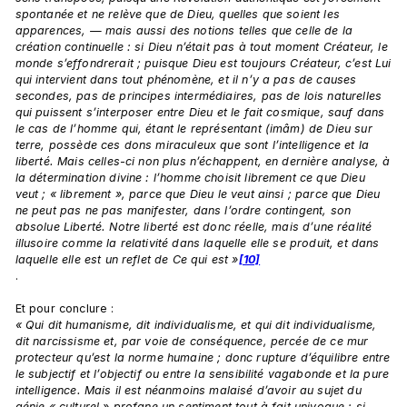
spontanée et ne relève que de Dieu, quelles que soient les 
apparences, — mais aussi des notions telles que celle de la 
création continuelle : si Dieu n’était pas à tout moment Créateur, le 
monde s’effondrerait ; puisque Dieu est toujours Créateur, c’est Lui 
qui intervient dans tout phénomène, et il n’y a pas de causes 
secondes, pas de principes intermédiaires, pas de lois naturelles 
qui puissent s’interposer entre Dieu et le fait cosmique, sauf dans 
le cas de l’homme qui, étant le représentant (imâm) de Dieu sur 
terre, possède ces dons miraculeux que sont l’intelligence et la 
liberté. Mais celles-ci non plus n’échappent, en dernière analyse, à 
la détermination divine : l’homme choisit librement ce que Dieu 
veut ; « librement », parce que Dieu le veut ainsi ; parce que Dieu 
ne peut pas ne pas manifester, dans l’ordre contingent, son 
absolue Liberté. Notre liberté est donc réelle, mais d’une réalité 
illusoire comme la relativité dans laquelle elle se produit, et dans 
laquelle elle est un reflet de Ce qui est »
[10]
.

Et pour conclure : 
« Qui dit humanisme, dit individualisme, et qui dit individualisme, 
dit narcissisme et, par voie de conséquence, percée de ce mur 
protecteur qu’est la norme humaine ; donc rupture d’équilibre entre 
le subjectif et l’objectif ou entre la sensibilité vagabonde et la pure 
intelligence. Mais il est néanmoins malaisé d’avoir au sujet du 
génie « culturel » profane un sentiment tout à fait univoque : si, 