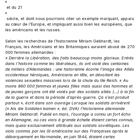
e
 et du 21
e
 siècle, et dont nous pourrions citer un exemple marquant, apparu 
au cœur de l’Europe, et impliquant aussi bien les européens, que 
les américains et les russes.

Selon les recherches de l’historienne Miriam Gebhardt, les 
Français, les Américains et les Britanniques auraient abusé de 270 
000 femmes allemandes : 
« Derrière la Libération, des faits beaucoup moins glorieux. Entrés 
dans l’histoire comme les libérateurs, ils ont violé des centaines 
de milliers d’Allemandes : une historienne écorne l’image des Alliés 
occidentaux héroïques, Américains en tête, en dévoilant les 
violences sexuelles massives lors de la chute du IIIe Reich. « Au 
moins 860 000 femmes et jeunes filles mais aussi des hommes et 
de jeunes garçons ont été violés par des soldats alliés (…) à la fin 
de la guerre et dans la période d’après-guerre. Ça s’est produit 
partout », écrit dans son ouvrage Lorsque les soldats arrivèrent 
(« Als die Soldaten kamen », éd. DVA) l’historienne allemande 
Miriam Gebhardt. Publié en mars, l’ouvrage a connu un fort écho 
en Allemagne, où ces viols à grande échelle étaient certes connus, 
mais quasi exclusivement attribués aux soldats soviétiques. Les 
viols commis par les GI américains sur des Françaises après le 
débarquement en Normandie, en juin 1944, étaient certes 