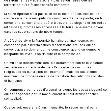
de l’Homme, les « libérateurs » plus sanguinaires que les 
terroristes qu’ils étaient censés combattre.

Si notre époque n’est pas celle de la belle poésie, elle est par 
contre celle de la manipulation omniprésente de la parole, où la 
sorcellerie consumériste opère à travers les slogans et les belles 
(et fausses) promesses adressées à la foule, elle-même noyée 
dans les superstitions de notre temps.

A défaut de vivre la fraternité humaine et l’intelligence, on 
compense par d’interminables dissertations creuses qui ne 
servent qu’à se donner bonne conscience, quand on demeure 
incapable de vivre la spiritualité et la compassion.

On multiplie indéfiniment des lois (notamment contre la violence 
sexuelle ou contre la violence à l’encontre des minorités 
religieuses ou culturelles par exemple), mais les statistiques 
montrent une propension à la dégradation des relations sociales 
et humaines…

On compense par le bas (l’arsenal juridique, les beaux slogans) ce 
qui est engendré par un manquement du haut (transcendance, 
spiritualité).

Que ce soit envers le Divin, l’humanité, le règne animal ou la 