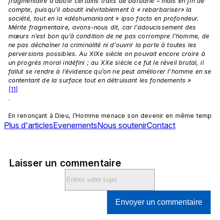
fragmentaire d’abolir certains traits de barbarie – mais en fin de 
compte, puisqu’il aboutit inévitablement à « rebarbariser» la 
société, tout en la «déshumanisant » ipso facto en profondeur. 
Mérite fragmentaire, avons-nous dit, car l’adoucissement des 
mœurs n’est bon qu’à condition de ne pas corrompre l’homme, de 
ne pas déchaîner la criminalité ni d’ouvrir la porte à toutes les 
perversions possibles. Au XIXe siècle on pouvait encore croire à 
un progrès moral indéfini ; au XXe siècle ce fut le réveil brutal, il 
fallut se rendre à l’évidence qu’on ne peut améliorer l’homme en se 
contentant de la surface tout en détruisant les fondements »
[11]
.

En renonçant à Dieu, l’Homme menace son devenir en même temp
Plus d'articles
Evenements
Nous soutenir
Contact
Laisser un commentaire
Envoyer un commentaire