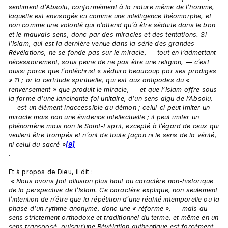
sentiment d’Absolu, conformément à la nature même de l’homme, 
laquelle est envisagée ici comme une intelligence théomorphe, et 
non comme une volonté qui n’attend qu’à être séduite dans le bon 
et le mauvais sens, donc par des miracles et des tentations. Si 
l’Islam, qui est la dernière venue dans la série des grandes 
Révélations, ne se fonde pas sur le miracle, — tout en l’admettant 
nécessairement, sous peine de ne pas être une religion, — c’est 
aussi parce que l’antéchrist « séduira beaucoup par ses prodiges 
» 11 ; or la certitude spirituelle, qui est aux antipodes du « 
renversement » que produit le miracle, — et que l’Islam offre sous 
la forme d’une lancinante foi unitaire, d’un sens aigu de l’Absolu, 
— est un élément inaccessible au démon ; celui-ci peut imiter un 
miracle mais non une évidence intellectuelle ; il peut imiter un 
phénomène mais non le Saint-Esprit, excepté à l’égard de ceux qui 
veulent être trompés et n’ont de toute façon ni le sens de la vérité, 
ni celui du sacré »
[9]
.

Et à propos de Dieu, il dit :
 « Nous avons fait allusion plus haut au caractère non-historique 
de la perspective de l’Islam. Ce caractère explique, non seulement 
l’intention de n’être que la répétition d’une réalité intemporelle ou la 
phase d’un rythme anonyme, donc une « réforme », — mais au 
sens strictement orthodoxe et traditionnel du terme, et même en un 
sens transposé, puisqu’une Révélation authentique est forcément 