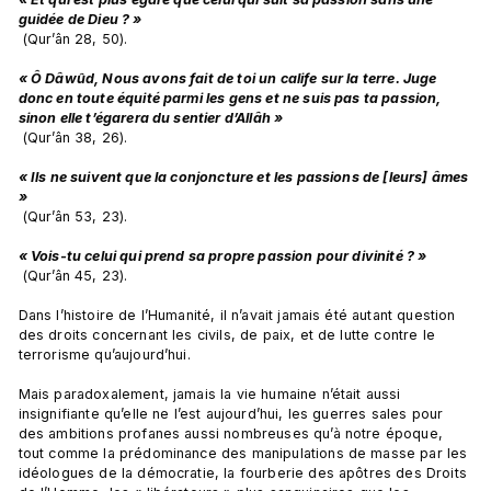
guidée de Dieu ? »
 (Qur’ân 28, 50).

« Ô Dâwûd, Nous avons fait de toi un calife sur la terre. Juge 
donc en toute équité parmi les gens et ne suis pas ta passion, 
sinon elle t’égarera du sentier d’Allâh »
 (Qur’ân 38, 26).

« Ils ne suivent que la conjoncture et les passions de [leurs] âmes 
»
 (Qur’ân 53, 23).

« Vois-tu celui qui prend sa propre passion pour divinité ? »
 (Qur’ân 45, 23).

Dans l’histoire de l’Humanité, il n’avait jamais été autant question 
des droits concernant les civils, de paix, et de lutte contre le 
terrorisme qu’aujourd’hui.

Mais paradoxalement, jamais la vie humaine n’était aussi 
insignifiante qu’elle ne l’est aujourd’hui, les guerres sales pour 
des ambitions profanes aussi nombreuses qu’à notre époque, 
tout comme la prédominance des manipulations de masse par les 
idéologues de la démocratie, la fourberie des apôtres des Droits 