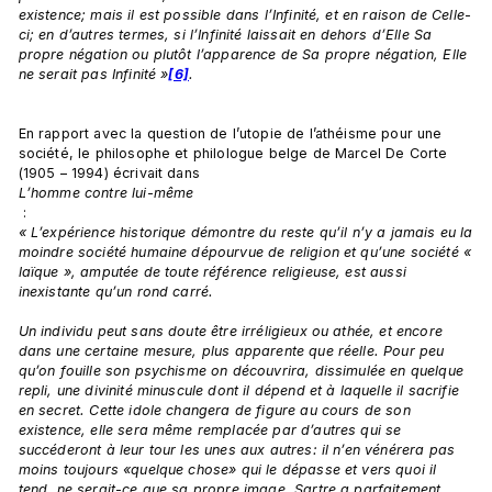
existence; mais il est possible dans l’Infinité, et en raison de Celle-
ci; en d’autres termes, si l’Infinité laissait en dehors d’Elle Sa 
propre négation ou plutôt l’apparence de Sa propre négation, Elle 
ne serait pas Infinité »
[6]
.
En rapport avec la question de l’utopie de l’athéisme pour une 
société, le philosophe et philologue belge de Marcel De Corte 
(1905 – 1994) écrivait dans 
L’homme contre lui-même
 : 
« L’expérience historique démontre du reste qu’il n’y a jamais eu la 
moindre société humaine dépourvue de religion et qu’une société « 
laïque », amputée de toute référence religieuse, est aussi 
inexistante qu’un rond carré.
Un individu peut sans doute être irréligieux ou athée, et encore 
dans une certaine mesure, plus apparente que réelle. Pour peu 
qu’on fouille son psychisme on découvrira, dissimulée en quelque 
repli, une divinité minuscule dont il dépend et à laquelle il sacrifie 
en secret. Cette idole changera de figure au cours de son 
existence, elle sera même remplacée par d’autres qui se 
succéderont à leur tour les unes aux autres: il n’en vénérera pas 
moins toujours «quelque chose» qui le dépasse et vers quoi il 
tend, ne serait-ce que sa propre image. Sartre a parfaitement 