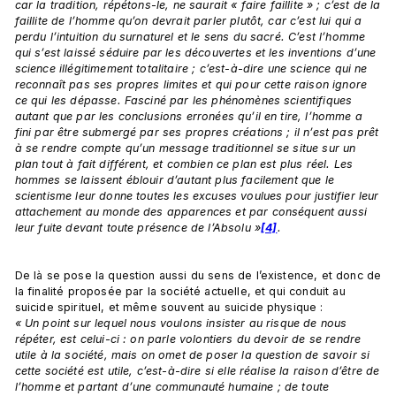
car la tradition, répétons-le, ne saurait « faire faillite » ; c’est de la 
faillite de l’homme qu’on devrait parler plutôt, car c’est lui qui a 
perdu l’intuition du surnaturel et le sens du sacré. C’est l’homme 
qui s’est laissé séduire par les découvertes et les inventions d’une 
science illégitimement totalitaire ; c’est-à-dire une science qui ne 
reconnaît pas ses propres limites et qui pour cette raison ignore 
ce qui les dépasse. Fasciné par les phénomènes scientifiques 
autant que par les conclusions erronées qu’il en tire, l’homme a 
fini par être submergé par ses propres créations ; il n’est pas prêt 
à se rendre compte qu’un message traditionnel se situe sur un 
plan tout à fait différent, et combien ce plan est plus réel. Les 
hommes se laissent éblouir d’autant plus facilement que le 
scientisme leur donne toutes les excuses voulues pour justifier leur 
attachement au monde des apparences et par conséquent aussi 
leur fuite devant toute présence de l’Absolu »
[4]
.
De là se pose la question aussi du sens de l’existence, et donc de 
la finalité proposée par la société actuelle, et qui conduit au 
suicide spirituel, et même souvent au suicide physique : 
« Un point sur lequel nous voulons insister au risque de nous 
répéter, est celui-ci : on parle volontiers du devoir de se rendre 
utile à la société, mais on omet de poser la question de savoir si 
cette société est utile, c’est-à-dire si elle réalise la raison d’être de 
l’homme et partant d’une communauté humaine ; de toute 