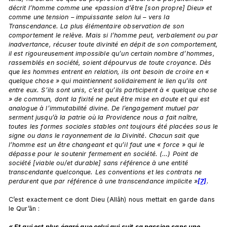
décrit l’homme comme une «passion d’être [son propre] Dieu» et 
comme une tension – impuissante selon lui – vers la 
Transcendance. La plus élémentaire observation de son 
comportement le relève. Mais si l’homme peut, verbalement ou par 
inadvertance, récuser toute divinité en dépit de son comportement, 
il est rigoureusement impossible qu’un certain nombre d’hommes, 
rassemblés en société, soient dépourvus de toute croyance. Dès 
que les hommes entrent en relation, ils ont besoin de croire en « 
quelque chose » qui maintiennent solidairement le lien qu’ils ont 
entre eux. S’ils sont unis, c’est qu’ils participent à « quelque chose 
» de commun, dont la fixité ne peut être mise en doute et qui est 
analogue à l’immutabilité divine. De l’engagement mutuel par 
serment jusqu’à la patrie où la Providence nous a fait naître, 
toutes les formes sociales stables ont toujours été placées sous le 
signe ou dans le rayonnement de la Divinité. Chacun sait que 
l’homme est un être changeant et qu’il faut une « force » qui le 
dépasse pour le soutenir fermement en société. (…) Point de 
société [viable ou/et durable] sans référence à une entité 
transcendante quelconque. Les conventions et les contrats ne 
perdurent que par référence à une transcendance implicite »
[7]
.
C’est exactement ce dont Dieu (Allâh) nous mettait en garde dans 
le Qur’ân :

« Et qui est plus égaré que celui qui suit sa passion sans une 