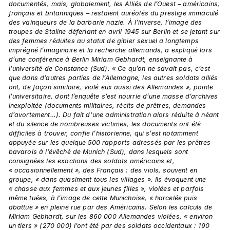
documentés, mais, globalement, les Alliés de l’Ouest – américains, 
français et britanniques – restaient auréolés du prestige immaculé 
des vainqueurs de la barbarie nazie. À l’inverse, l’image des 
troupes de Staline déferlant en avril 1945 sur Berlin et se jetant sur 
des femmes réduites au statut de gibier sexuel a longtemps 
imprégné l’imaginaire et la recherche allemands, a expliqué lors 
d’une conférence à Berlin Miriam Gebhardt, enseignante à 
l’université de Constance (Sud). « Ce qu’on ne savait pas, c’est 
que dans d’autres parties de l’Allemagne, les autres soldats alliés 
ont, de façon similaire, violé eux aussi des Allemandes », pointe 
l’universitaire, dont l’enquête s’est nourrie d’une masse d’archives 
inexploitée (documents militaires, récits de prêtres, demandes 
d’avortement…). Du fait d’une administration alors réduite à néant 
et du silence de nombreuses victimes, les documents ont été 
difficiles à trouver, confie l’historienne, qui s’est notamment 
appuyée sur les quelque 500 rapports adressés par les prêtres 
bavarois à l’évêché de Munich (Sud), dans lesquels sont 
consignées les exactions des soldats américains et, 
« occasionnellement », des Français : des viols, souvent en 
groupe, « dans quasiment tous les villages ». Ils évoquent une 
« chasse aux femmes et aux jeunes filles », violées et parfois 
même tuées, à l’image de cette Munichoise, « harcelée puis 
abattue » en pleine rue par des Américains. Selon les calculs de 
Miriam Gebhardt, sur les 860 000 Allemandes violées, « environ 
un tiers » (270 000) l’ont été par des soldats occidentaux : 190 