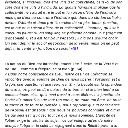
évidence, si l’individu doit être utile à la collectivité, celle-ci de son 
côté doit être utile à l’individu. La qualité humaine implique que la 
collectivité ne saurait être le but et la raison d’être de l’individu, 
mais que c’est au contraire l’individu qui, dans sa station solitaire 
devant l’Absolu et donc par l’exercice de sa plus haute fonction, 
est le but et la raison d’être de la collectivité. L’homme, qu’il soit 
conçu au pluriel ou au singulier, se présente comme un « fragment 
d’absoluité », et il est fait pour l’Absolu ; il n’a pas d’autre choix. 
On peut définir le social en fonction de la vérité, mais on ne peut 
définir la vérité en fonction du social »
[5]
.

La notion du Bien est intrinsèquement liée à celle de la Vérité et 
de Dieu, comme il l’expliquait si bien (p. 64) : 
« Dans notre conscience de Dieu, notre désir de libération se 
rencontre avec la volonté de Dieu de nous libérer ; l’oraison est à 
la fois une question et une réponse. Si « la beauté est la splendeur 
du vrai », on peut en dire autant de la bonté ; si le bien tend à se 
communiquer, c’est qu’il tend aussi à nous libérer. L’injonction du 
Christ d’« aimer Dieu de tout ton coeur, de toute ton âme, de toute 
ta force et de toute ta pensée », nous rappelle que la conscience 
de l’Absolu est absolue : que nous ne pouvons connaître et aimer 
Ce qui seul est, qu’avec tout ce que nous sommes. L’unicité de 
l’objet exige la totalité du sujet ; ce qui indique qu’en dernière 
analyse l’objet et le sujet se rejoignent dans la Réalité pure, à la 