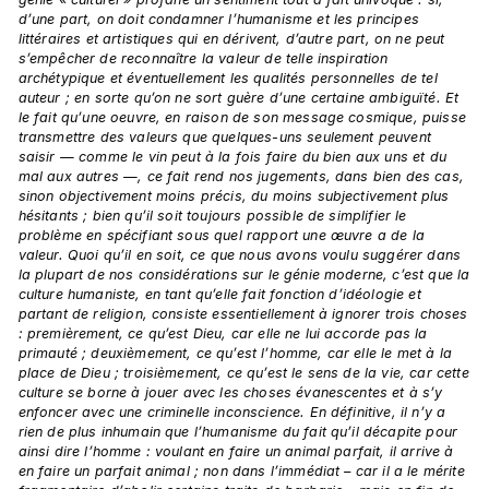
d’une part, on doit condamner l’humanisme et les principes 
littéraires et artistiques qui en dérivent, d’autre part, on ne peut 
s’empêcher de reconnaître la valeur de telle inspiration 
archétypique et éventuellement les qualités personnelles de tel 
auteur ; en sorte qu’on ne sort guère d’une certaine ambiguïté. Et 
le fait qu’une oeuvre, en raison de son message cosmique, puisse 
transmettre des valeurs que quelques-uns seulement peuvent 
saisir — comme le vin peut à la fois faire du bien aux uns et du 
mal aux autres —, ce fait rend nos jugements, dans bien des cas, 
sinon objectivement moins précis, du moins subjectivement plus 
hésitants ; bien qu’il soit toujours possible de simplifier le 
problème en spécifiant sous quel rapport une œuvre a de la 
valeur. Quoi qu’il en soit, ce que nous avons voulu suggérer dans 
la plupart de nos considérations sur le génie moderne, c’est que la 
culture humaniste, en tant qu’elle fait fonction d’idéologie et 
partant de religion, consiste essentiellement à ignorer trois choses 
: premièrement, ce qu’est Dieu, car elle ne lui accorde pas la 
primauté ; deuxièmement, ce qu’est l’homme, car elle le met à la 
place de Dieu ; troisièmement, ce qu’est le sens de la vie, car cette 
culture se borne à jouer avec les choses évanescentes et à s’y 
enfoncer avec une criminelle inconscience. En définitive, il n’y a 
rien de plus inhumain que l’humanisme du fait qu’il décapite pour 
ainsi dire l’homme : voulant en faire un animal parfait, il arrive à 
en faire un parfait animal ; non dans l’immédiat – car il a le mérite 