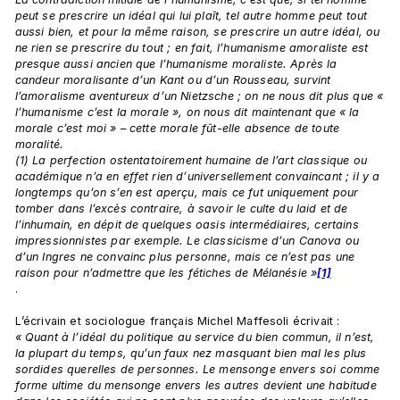
peut se prescrire un idéal qui lui plaît, tel autre homme peut tout 
aussi bien, et pour la même raison, se prescrire un autre idéal, ou 
ne rien se prescrire du tout ; en fait, l’humanisme amoraliste est 
presque aussi ancien que l’humanisme moraliste. Après la 
candeur moralisante d’un Kant ou d’un Rousseau, survint 
l’amoralisme aventureux d’un Nietzsche ; on ne nous dit plus que « 
l’humanisme c’est la morale », on nous dit maintenant que « la 
morale c’est moi » – cette morale fût-elle absence de toute 
moralité.
(1) La perfection ostentatoirement humaine de l’art classique ou 
académique n’a en effet rien d’universellement convaincant ; il y a 
longtemps qu’on s’en est aperçu, mais ce fut uniquement pour 
tomber dans l’excès contraire, à savoir le culte du laid et de 
l’inhumain, en dépit de quelques oasis intermédiaires, certains 
impressionnistes par exemple. Le classicisme d’un Canova ou 
d’un Ingres ne convainc plus personne, mais ce n’est pas une 
raison pour n’admettre que les fétiches de Mélanésie »
[1]
.

L’écrivain et sociologue français Michel Maffesoli écrivait : 
« Quant à l’idéal du politique au service du bien commun, il n’est, 
la plupart du temps, qu’un faux nez masquant bien mal les plus 
sordides querelles de personnes. Le mensonge envers soi comme 
forme ultime du mensonge envers les autres devient une habitude 