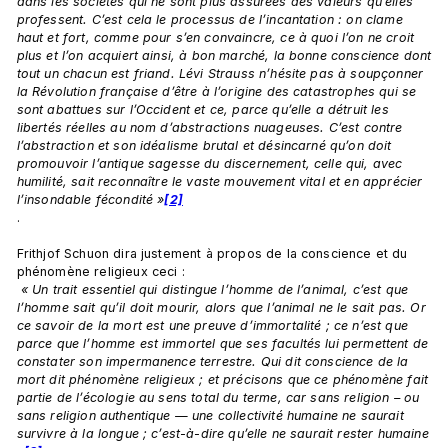
dans les sociétés qui ne sont plus assurées des valeurs qu’elles 
professent. C’est cela le processus de l’incantation : on clame 
haut et fort, comme pour s’en convaincre, ce à quoi l’on ne croit 
plus et l’on acquiert ainsi, à bon marché, la bonne conscience dont 
tout un chacun est friand. Lévi Strauss n’hésite pas à soupçonner 
la Révolution française d’être à l’origine des catastrophes qui se 
sont abattues sur l’Occident et ce, parce qu’elle a détruit les 
libertés réelles au nom d’abstractions nuageuses. C’est contre 
l’abstraction et son idéalisme brutal et désincarné qu’on doit 
promouvoir l’antique sagesse du discernement, celle qui, avec 
humilité, sait reconnaître le vaste mouvement vital et en apprécier 
l’insondable fécondité »
[2]
.

Frithjof Schuon dira justement à propos de la conscience et du 
phénomène religieux ceci :
 « Un trait essentiel qui distingue l’homme de l’animal, c’est que 
l’homme sait qu’il doit mourir, alors que l’animal ne le sait pas. Or 
ce savoir de la mort est une preuve d’immortalité ; ce n’est que 
parce que l’homme est immortel que ses facultés lui permettent de 
constater son impermanence terrestre. Qui dit conscience de la 
mort dit phénomène religieux ; et précisons que ce phénomène fait 
partie de l’écologie au sens total du terme, car sans religion – ou 
sans religion authentique — une collectivité humaine ne saurait 
survivre à la longue ; c’est-à-dire qu’elle ne saurait rester humaine 