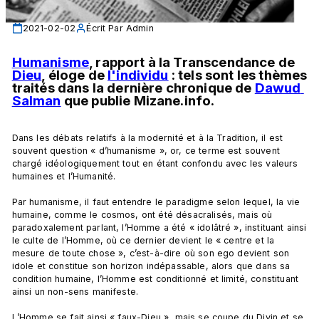
2021-02-02
Écrit Par
Admin
Humanisme
, rapport à la Transcendance de 
Dieu
, éloge de 
l'individu
 : tels sont les thèmes 
traités dans la dernière chronique de 
Dawud 
Salman
 que publie Mizane.info.
Dans les débats relatifs à la modernité et à la Tradition, il est 
souvent question « d’humanisme », or, ce terme est souvent 
chargé idéologiquement tout en étant confondu avec les valeurs 
humaines et l’Humanité.

Par humanisme, il faut entendre le paradigme selon lequel, la vie 
humaine, comme le cosmos, ont été désacralisés, mais où 
paradoxalement parlant, l’Homme a été « idolâtré », instituant ainsi 
le culte de l’Homme, où ce dernier devient le « centre et la 
mesure de toute chose », c’est-à-dire où son ego devient son 
idole et constitue son horizon indépassable, alors que dans sa 
condition humaine, l’Homme est conditionné et limité, constituant 
ainsi un non-sens manifeste.

L’Homme se fait ainsi « faux-Dieu », mais se coupe du Divin et se 