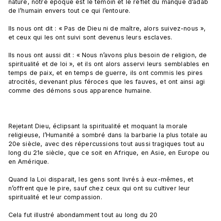
nature, notre époque est le témoin et le reflet du manque d’adab 
de l’humain envers tout ce qui l’entoure.

Ils nous ont dit : « Pas de Dieu ni de maître, alors suivez-nous », 
et ceux qui les ont suivi sont devenus leurs esclaves.

Ils nous ont aussi dit : « Nous n’avons plus besoin de religion, de 
spiritualité et de loi », et ils ont alors asservi leurs semblables en 
temps de paix, et en temps de guerre, ils ont commis les pires 
atrocités, devenant plus féroces que les fauves, et ont ainsi agi 
comme des démons sous apparence humaine.

Rejetant Dieu, éclipsant la spiritualité et moquant la morale 
religieuse, l’Humanité a sombré dans la barbarie la plus totale au 
20e siècle, avec des répercussions tout aussi tragiques tout au 
long du 21e siècle, que ce soit en Afrique, en Asie, en Europe ou 
en Amérique.

Quand la Loi disparait, les gens sont livrés à eux-mêmes, et 
n’offrent que le pire, sauf chez ceux qui ont su cultiver leur 
spiritualité et leur compassion.

Cela fut illustré abondamment tout au long du 20