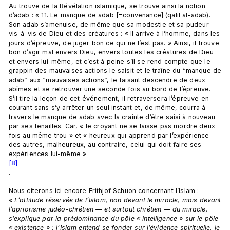
Au trouve de la Révélation islamique, se trouve ainsi la notion 
d’adab : « 11. Le manque de adab [=convenance] (qalil al-adab). 
Son adab s’amenuise, de même que sa modestie et sa pudeur 
vis-à-vis de Dieu et des créatures : « Il arrive à l’homme, dans les 
jours d’épreuve, de juger bon ce qui ne l’est pas. » Ainsi, il trouve 
bon d’agir mal envers Dieu, envers toutes les créatures de Dieu 
et envers lui-même, et c’est à peine s’il se rend compte que le 
grappin des mauvaises actions le saisit et le traîne du “manque de 
adab” aux “mauvaises actions”, le faisant descendre de deux 
abîmes et se retrouver une seconde fois au bord de l’épreuve. 
S’il tire la leçon de cet événement, il retraversera l’épreuve en 
courant sans s’y arrêter un seul instant et, de même, courra à 
travers le manque de adab avec la crainte d’être saisi à nouveau 
par ses tenailles. Car, « le croyant ne se laisse pas mordre deux 
fois au même trou » et « heureux qui apprend par l’expérience 
des autres, malheureux, au contraire, celui qui doit faire ses 
expériences lui-même »
[8]
.

Nous citerons ici encore Frithjof Schuon concernant l’Islam : 
« L’attitude réservée de l’Islam, non devant le miracle, mais devant 
l’apriorisme judéo-chrétien — et surtout chrétien — du miracle, 
s’explique par la prédominance du pôle « intelligence » sur le pôle 
« existence » : l’Islam entend se fonder sur l’évidence spirituelle, le 