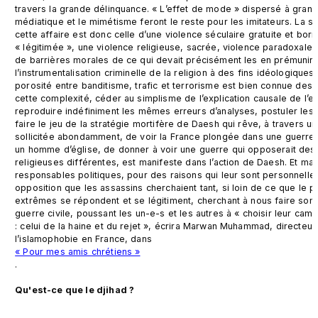
travers la grande délinquance. « L’effet de mode » dispersé à grands
médiatique et le mimétisme feront le reste pour les imitateurs. La s
cette affaire est donc celle d’une violence séculaire gratuite et born
« légitimée », une violence religieuse, sacrée, violence paradoxalem
de barrières morales de ce qui devait précisément les en prémunir : l
l’instrumentalisation criminelle de la religion à des fins idéologique
porosité entre banditisme, trafic et terrorisme est bien connue des s
cette complexité, céder au simplisme de l’explication causale de l’e
reproduire indéfiniment les mêmes erreurs d’analyses, postuler les 
faire le jeu de la stratégie mortifère de Daesh qui rêve, à travers 
sollicitée abondamment, de voir la France plongée dans une guerre ci
un homme d’église, de donner à voir une guerre qui opposerait des a
religieuses différentes, est manifeste dans l’action de Daesh. Et ma
responsables politiques, pour des raisons qui leur sont personnelles
opposition que les assassins cherchaient tant, si loin de ce que le pe
extrêmes se répondent et se légitiment, cherchant à nous faire som
guerre civile, poussant les un-e-s et les autres à « choisir leur cam
: celui de la haine et du rejet », écrira Marwan Muhammad, directeur 
l’islamophobie en France, dans 
« Pour mes amis chrétiens »
.

Qu'est-ce que le djihad ?