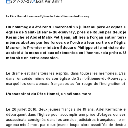
2017-07-28
Écrit Par
Bahrif
Le Père Hamel dans son Eglise de Saint-Etienne-du-Rouvray. 
Un hommage a été rendu mercredi 26 juillet au père Jacques Hame
église de Saint-Étienne-du-Rouvray, près de Rouen par deux jeu
Kermiche et Abdel Malik Petitjean, affiliés à l’organisation terr
mêmes abattus par les forces de l'ordre à leur sortie de l'églis
Macron, le Premier ministre Édouard Philippe et le ministre de l’
assisté à la messe et aux cérémonies en l’honneur du prêtre. Une
mémoire en cette occasion.
Le drame est dans tous les esprits, dans toutes les mémoires. L’ass
dans l’enceinte même de son église de Saint-Étienne-du-Rouvray, p
marqué les consciences françaises au fer rouge de l’indignation et de
L’assassinat du Père Hamel, un séisme moral
Le 26 juillet 2016, deux jeunes français de 19 ans, Adel Kermiche et 
débarquent dans l’Eglise pour accomplir une prise d’otages qui sera s
assassinats consignés dans les annales judiciaires françaises, le meu
agneau mis à mort par deux jeunes loups alors assoiffés de destruct