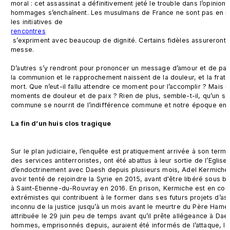
moral : cet assassinat a définitivement jeté le trouble dans l’opinion 
hommages s’enchaînent. Les musulmans de France ne sont pas en re
les initiatives de 
rencontres
 s’expriment avec beaucoup de dignité. Certains fidèles assureront la sécurité d’Eglises durant la 
messe.

D’autres s’y rendront pour prononcer un message d’amour et de paix 
la communion et le rapprochement naissent de la douleur, et la frater
mort. Que n’eut-il fallu attendre ce moment pour l’accomplir ? Mais u
moments de douleur et de paix ? Rien de plus, semble-t-il, qu’un souv
commune se nourrit de l’indifférence commune et notre époque en re
La fin d’un huis clos tragique
Sur le plan judiciaire, l’enquête est pratiquement arrivée à son terme
des services antiterroristes, ont été abattus à leur sortie de l’Eglis
d’endoctrinement avec Daesh depuis plusieurs mois, Adel Kermiche av
avoir tenté de rejoindre la Syrie en 2015, avant d'être libéré sous br
à Saint-Etienne-du-Rouvray en 2016. En prison, Kermiche est en conta
extrémistes qui contribuent à le former dans ses futurs projets d’assass
inconnu de la justice jusqu’à un mois avant le meurtre du Père Hamel, 
attribuée le 29 juin peu de temps avant qu’il prête allégeance à Dae
hommes, emprisonnés depuis, auraient été informés de l’attaque, l’un