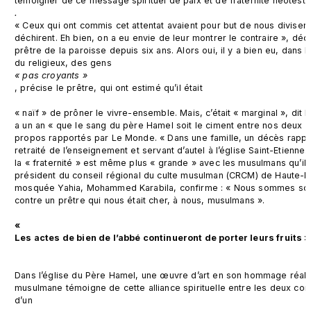
témoigner de ce message spirituel de paix et de fraternité néotest
. 
« Ceux qui ont commis cet attentat avaient pour but de nous diviser
déchirent. Eh bien, on a eu envie de leur montrer le contraire », déc
prêtre de la paroisse depuis six ans. Alors oui, il y a bien eu, dans l
du religieux, des gens 
« pas croyants »
, précise le prêtre, qui ont estimé qu’il était
« naïf » de prôner le vivre-ensemble. Mais, c’était « marginal », dit l
a un an « que le sang du père Hamel soit le ciment entre nos deux 
propos rapportés par Le Monde. « Dans une famille, un décès rapproc
retraité de l’enseignement et servant d’autel à l’église Saint-Etienne. S
la « fraternité » est même plus « grande » avec les musulmans qu’il a
président du conseil régional du culte musulman (CRCM) de Haute-N
mosquée Yahia, Mohammed Karabila, confirme : « Nous sommes sorti
contre un prêtre qui nous était cher, à nous, musulmans ».

« 
Les actes de bien de l’abbé continueront de porter leurs fruits »
Dans l’église du Père Hamel, une œuvre d’art en son hommage réalis
musulmane témoigne de cette alliance spirituelle entre les deux co
d’un 