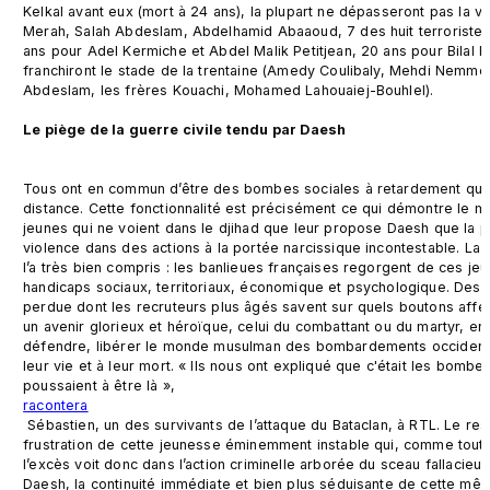
Kelkal avant eux (mort à 24 ans), la plupart ne dépasseront pas la 
Merah, Salah Abdeslam, Abdelhamid Abaaoud, 7 des huit terroristes d
ans pour Adel Kermiche et Abdel Malik Petitjean, 20 ans pour Bilal H
franchiront le stade de la trentaine (Amedy Coulibaly, Mehdi Nemmo
Abdeslam, les frères Kouachi, Mohamed Lahouaiej-Bouhlel).

Le piège de la guerre civile tendu par Daesh
Tous ont en commun d’être des bombes sociales à retardement qu’il s
distance. Cette fonctionnalité est précisément ce qui démontre le m
jeunes qui ne voient dans le djihad que leur propose Daesh que la pos
violence dans des actions à la portée narcissique incontestable. La
l’a très bien compris : les banlieues françaises regorgent de ces jeu
handicaps sociaux, territoriaux, économique et psychologique. Des jeun
perdue dont les recruteurs plus âgés savent sur quels boutons affec
un avenir glorieux et héroïque, celui du combattant ou du martyr, en 
défendre, libérer le monde musulman des bombardements occidentau
leur vie et à leur mort. « Ils nous ont expliqué que c'était les bombes
poussaient à être là », 
racontera
 Sébastien, un des survivants de l’attaque du Bataclan, à RTL. Le ressentiment, la colère, la 
frustration de cette jeunesse éminemment instable qui, comme toute
l’excès voit donc dans l’action criminelle arborée du sceau fallacieux 
Daesh, la continuité immédiate et bien plus séduisante de cette même