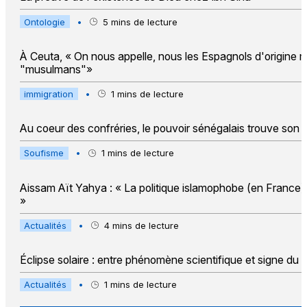
Ontologie
•
5
mins de lecture
À Ceuta, « On nous appelle, nous les Espagnols d'origine m
"musulmans"»
immigration
•
1
mins de lecture
Au coeur des confréries, le pouvoir sénégalais trouve son 
Soufisme
•
1
mins de lecture
Aissam Aït Yahya : « La politique islamophobe (en France) va
»
Actualités
•
4
mins de lecture
Éclipse solaire : entre phénomène scientifique et signe du 
Actualités
•
1
mins de lecture