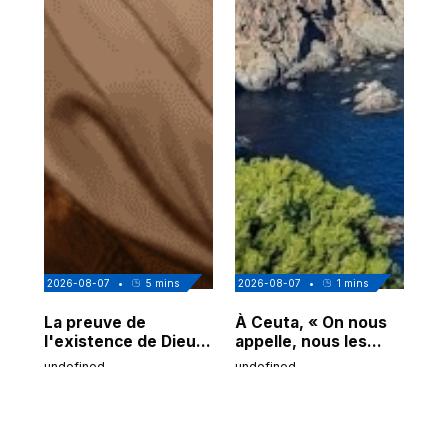
2026-08-07
•
5
mins
2026-08-07
•
1
mins
202
La preuve de
À Ceuta, « On nous
Cor
l'existence de Dieu
appelle, nous les
de
chez Ibn Sina
Espagnols d'origine
undefined
undefined
und
marocaine, les
"musulmans"»
1
/
7
Voir tous les articles
❮
❯