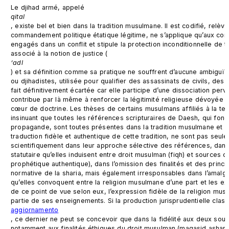
Le djihad armé, appelé 
qital
, existe bel et bien dans la tradition musulmane. Il est codifié, relèv
commandement politique étatique légitime, ne s’applique qu’aux com
engagés dans un conflit et stipule la protection inconditionnelle de tou
associé à la notion de justice (
‘adl
) et sa définition comme sa pratique ne souffrent d’aucune ambiguït
ou djihadistes, utilisée pour qualifier des assassinats de civils, des 
fait définitivement écartée car elle participe d’une dissociation per
contribue par là même à renforcer la légitimité religieuse dévoyée d
cœur de doctrine. Les thèses de certains musulmans affiliés à la ten
insinuant que toutes les références scripturaires de Daesh, qui fond
propagande, sont toutes présentes dans la tradition musulmane et ser
traduction fidèle et authentique de cette tradition, ne sont pas seu
scientifiquement dans leur approche sélective des références, dans l
statutaire qu’elles induisent entre droit musulman (fiqh) et sources de 
prophétique authentique), dans l’omission des finalités et des princip
normative de la sharia, mais également irresponsables dans l’amalga
qu’elles convoquent entre la religion musulmane d’une part et les ex
de ce point de vue selon eux, l’expression fidèle de la religion musu
partie de ses enseignements. Si la production jurisprudentielle classi
aggiornamento
, ce dernier ne peut se concevoir que dans la fidélité aux deux sour
notamment aux finalités éthiques du droit musulman (maqasid ashari'