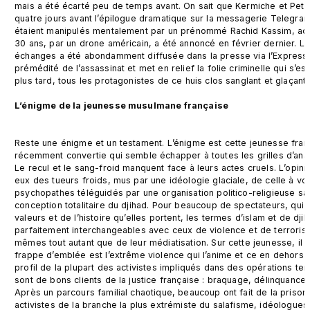
mais a été écarté peu de temps avant. On sait que Kermiche et Pet
quatre jours avant l’épilogue dramatique sur la messagerie Telegra
étaient manipulés mentalement par un prénommé Rachid Kassim, activ
30 ans, par un drone américain, a été annoncé en février dernier. L
échanges a été abondamment diffusée dans la presse via l’Express. E
prémédité de l’assassinat et met en relief la folie criminelle qui s’
plus tard, tous les protagonistes de ce huis clos sanglant et glaçant
L’énigme de la jeunesse musulmane française
Reste une énigme et un testament. L’énigme est cette jeunesse fra
récemment convertie qui semble échapper à toutes les grilles d’anal
Le recul et le sang-froid manquent face à leurs actes cruels. L’opinio
eux des tueurs froids, mus par une idéologie glaciale, de celle à vous
psychopathes téléguidés par une organisation politico-religieuse sa
conception totalitaire du djihad. Pour beaucoup de spectateurs, qui i
valeurs et de l’histoire qu’elles portent, les termes d’islam et de djih
parfaitement interchangeables avec ceux de violence et de terrori
mêmes tout autant que de leur médiatisation. Sur cette jeunesse, il y
frappe d’emblée est l’extrême violence qui l’anime et ce en dehors d
profil de la plupart des activistes impliqués dans des opérations terro
sont de bons clients de la justice française : braquage, délinquance v
Après un parcours familial chaotique, beaucoup ont fait de la prison,
activistes de la branche la plus extrémiste du salafisme, idéologue