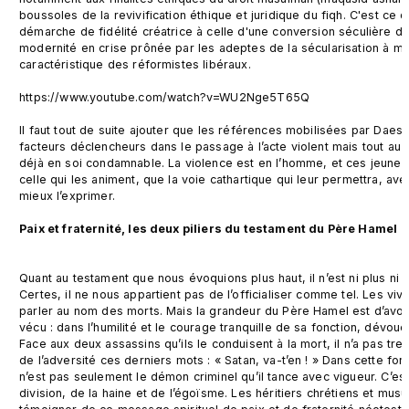
boussoles de la revivification éthique et juridique du fiqh. C'est ce 
démarche de fidélité créatrice à celle d'une conversion séculière de
modernité en crise prônée par les adeptes de la sécularisation à ma
caractéristique des réformistes libéraux.

https://www.youtube.com/watch?v=WU2Nge5T65Q

Il faut tout de suite ajouter que les références mobilisées par Daesh
facteurs déclencheurs dans le passage à l’acte violent mais tout au p
déjà en soi condamnable. La violence est en l’homme, et ces jeunes 
celle qui les animent, que la voie cathartique qui leur permettra, av
mieux l’exprimer.

Paix et fraternité, les deux piliers du testament du Père Hamel
Quant au testament que nous évoquions plus haut, il n’est ni plus ni 
Certes, il ne nous appartient pas de l’officialiser comme tel. Les viv
parler au nom des morts. Mais la grandeur du Père Hamel est d’avoi
vécu : dans l’humilité et le courage tranquille de sa fonction, dévo
Face aux deux assassins qu’ils le conduisent à la mort, il n’a pas tre
de l’adversité ces derniers mots : « Satan, va-t’en ! » Dans cette for
n’est pas seulement le démon criminel qu’il tance avec vigueur. C’es
division, de la haine et de l’égoïsme. Les héritiers chrétiens et mu