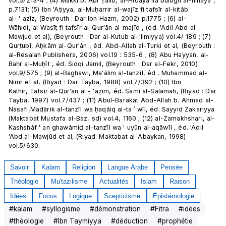
vol.5/213-4 ; (4) Makki b. Abī Ṭālib, al-Hidāya ila bulūgh al-nihāya , 
p.7131; (5) Ibn 'Aṭiyya, al-Muḥarrir al-wajīz fi tafsīr al-kitāb 
al- ' azīz, (Beyrouth : Dar Ibn Hazm, 2002) p.1775 ; (6) al-
Wāhidi, al-Wasīṭ fi tafsīr al-Qur'ān al-majīd , (éd. 'Adil Abd al-
Mawjud et al), (Beyrouth : Dar al-Kutub al-'Ilmiyya) vol.4/ 189 ; (7) 
Qurṭubī, Aḥkām al-Qur'ān , éd. Abd-Allah al-Turki et al, (Beyrouth : 
al-Resalah Publishers, 2006) vol.19 : 535-6 ; (8) Abu Hayyan, al-
Baḥr al-Muḥīt , éd. Sidqi Jamil, (Beyrouth : Dar al-Fekr, 2010) 
vol.9/575 ; (9) al-Baghawi, Ma'ālim al-tanzīl, éd . Muhammad al-
Nimr et al, (Riyad : Dar Tayba, 1988) vol.7/392 ; (10) Ibn 
Kathir, Tafsīr al-Qur'an al - 'aẓīm, éd. Sami al-Salamah, (Riyad : Dar 
Tayba, 1997) vol.7/437 ; (11) Abul-Barakat Abd-Allah b. Ahmad al-
Nasafi,Madārik al-tanzīl wa ḥaqāiq al-ta ʾ wīl, éd. Sayyid Zakariyya 
(Maktabat Mustafa al-Baz, sd) vol.4, 1160 ; (12) al-Zamakhshari, al-
Kashshāf ' an ghawāmiḍ al-tanzīl wa ' uyūn al-aqāwīl , éd. 'Ādil 
'Abd al-Mawjūd et al, (Riyad: Maktabat al-Abaykan, 1998) 
vol.5/630.
Savoir
Kalam
Religion
Langue Arabe
Pensée
Théologie
Mu'tazilisme
Actualités
Islam
Raison
Idées
Focus
Logique
Scepticisme
Épistémologie
#
kalam
#
syllogisme
#
démonstration
#
Fitra
#
idées
#
théologie
#
Ibn Taymiyya
#
déduction
#
prophétie