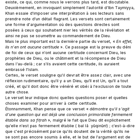
existe, ce qui, comme nous le verrons plus tard, est discutable.
Deuxièmement, en invoquant simplement l'autorité d'Ibn Taymiyya, 
Khan essaie d'imposer une interprétation à ses lecteurs sans 
prendre note d'un détail flagrant. Les versets sont certainement 
une forme d'argumentation où des questions directes sont 
posées à ceux qui souhaitent nier les vérités de la révélation et 
ainsi ne pas se soumettre au commandement de Dieu. 
Mais le plus important est la dernière partie du verset, « 
En effet, 
ils n'en ont aucune certitude
 ». Ce passage est la preuve du déni 
de foi de ceux qui n'ont aucune certitude concernant Dieu, les 
prophètes de Dieu, ou le châtiment et la récompense de Dieu 
dans l'au-delà ; car s'ils avaient cette certitude, ils auraient 
embrassé l'Islam. 
Certes, le verset souligne qu'il devrait être assez clair, avec une 
réflexion rudimentaire, qu'il y a un Dieu, qu'Il est Un, qu'Il a tout 
créé, et qu'il doit donc être vénéré et obéi à l'exclusion de toute 
autre chose. 
Le verset leur indique donc quelles questions poser et quelles 
choses examiner pour arriver à cette certitude. 
Étonnamment, Khan pense que ce verset « 
démontre qu'il s'agit 
d'une question qui est déjà une conclusion primordiale fermement 
établie dans sa fiṭrah
 », malgré le fait que Dieu dit explicitement 
qu'elle n'est pas fermement établie ( bal lā  yūqinūn!) ; c'est-à-dire 
que c'est précisément parce qu'ils doutent de la vérité qu'ils ne 
se sont pas encore soumis à elle, et le but de l'argument est de 