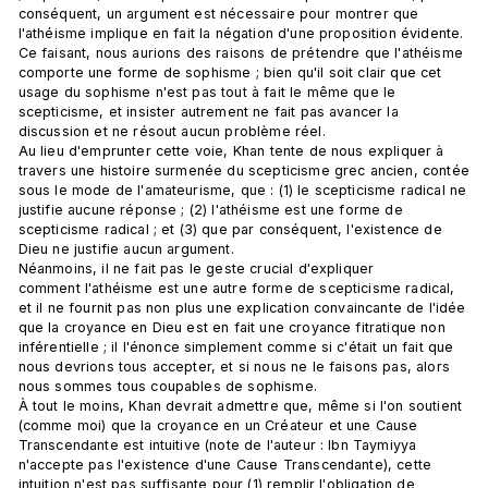
conséquent, un argument est nécessaire pour montrer que 
l'athéisme implique en fait la négation d'une proposition évidente. 
Ce faisant, nous aurions des raisons de prétendre que l'athéisme 
comporte une forme de sophisme ; bien qu'il soit clair que cet 
usage du sophisme n'est pas tout à fait le même que le 
scepticisme, et insister autrement ne fait pas avancer la 
discussion et ne résout aucun problème réel. 
Au lieu d'emprunter cette voie, Khan tente de nous expliquer à 
travers une histoire surmenée du scepticisme grec ancien, contée 
sous le mode de l'amateurisme, que : (1) le scepticisme radical ne 
justifie aucune réponse ; (2) l'athéisme est une forme de 
scepticisme radical ; et (3) que par conséquent, l'existence de 
Dieu ne justifie aucun argument. 
Néanmoins, il ne fait pas le geste crucial d'expliquer 
comment l'athéisme est une autre forme de scepticisme radical, 
et il ne fournit pas non plus une explication convaincante de l'idée 
que la croyance en Dieu est en fait une croyance fitratique non 
inférentielle ; il l'énonce simplement comme si c'était un fait que 
nous devrions tous accepter, et si nous ne le faisons pas, alors 
nous sommes tous coupables de sophisme.
À tout le moins, Khan devrait admettre que, même si l'on soutient 
(comme moi) que la croyance en un Créateur et une Cause 
Transcendante est intuitive (note de l'auteur : Ibn Taymiyya 
n'accepte pas l'existence d'une Cause Transcendante), cette 
intuition n'est pas suffisante pour (1) remplir l'obligation de 