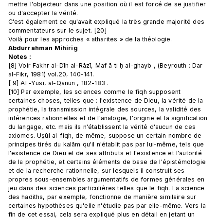
mettre l'objecteur dans une position où il est forcé de se justifier 
ou d'accepter la vérité. 
C'est également ce qu'avait expliqué la très grande majorité des 
commentateurs sur le sujet. [20] 
Voilà pour les approches « atharites » de la théologie.
Abdurrahman Mihirig
Notes :
[8] Voir Fakhr al-Dīn al-Rāzī, Maf ā ti ḥ al-ghayb , (Beyrouth : Dar 
al-Fikr, 1981) vol.20, 140-141.
[ 9] Al -Yūsī, al-Qānūn , 182-183 .
[10] Par exemple, les sciences comme le fiqh supposent 
certaines choses, telles que : l'existence de Dieu, la vérité de la 
prophétie, la transmission intégrale des sources, la validité des 
inférences rationnelles et de l'analogie, l'origine et la signification 
du langage, etc. mais ils n'établissent la vérité d'aucun de ces 
axiomes. Uṣūl al-fiqh, de même, suppose un certain nombre de 
principes tirés du kalām qu'il n'établit pas par lui-même, tels que 
l'existence de Dieu et de ses attributs et l'existence et l'autorité 
de la prophétie, et certains éléments de base de l'épistémologie 
et de la recherche rationnelle, sur lesquels il construit ses 
propres sous-ensembles argumentatifs de formes générales en 
jeu dans des sciences particulières telles que le fiqh. La science 
des hadiths, par exemple, fonctionne de manière similaire sur 
certaines hypothèses qu'elle n'étudie pas par elle-même. Vers la 
fin de cet essai, cela sera expliqué plus en détail en jetant un 