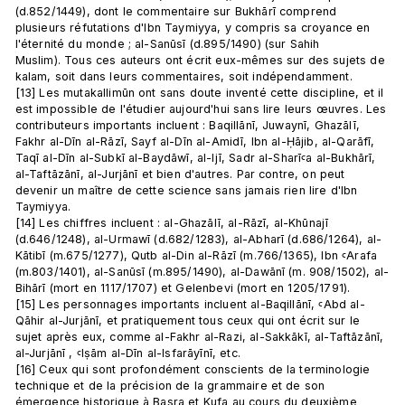
(d.852/1449), dont le commentaire sur Bukhārī comprend 
plusieurs réfutations d'Ibn Taymiyya, y compris sa croyance en 
l'éternité du monde ; al-Sanūsī (d.895/1490) (sur Sahih 
Muslim). Tous ces auteurs ont écrit eux-mêmes sur des sujets de 
kalam, soit dans leurs commentaires, soit indépendamment.
[13] Les mutakallimūn ont sans doute inventé cette discipline, et il 
est impossible de l'étudier aujourd'hui sans lire leurs œuvres. Les 
contributeurs importants incluent : Baqillānī, Juwaynī, Ghazālī, 
Fakhr al-Dīn al-Rāzī, Sayf al-Dīn al-Amidī, Ibn al-Ḥājib, al-Qarāfī, 
Taqī al-Dīn al-Subkī al-Baydāwī, al-Ijī, Sadr al-Sharīꜥa al-Bukhārī, 
al-Taftāzānī, al-Jurjānī et bien d'autres. Par contre, on peut 
devenir un maître de cette science sans jamais rien lire d'Ibn 
Taymiyya.
[14] Les chiffres incluent : al-Ghazālī, al-Rāzī, al-Khūnajī 
(d.646/1248), al-Urmawī (d.682/1283), al-Abharī (d.686/1264), al-
Kātibī (m.675/1277), Qutb al-Din al-Rāzī (m.766/1365), Ibn ꜥArafa 
(m.803/1401), al-Sanūsī (m.895/1490), al-Dawānī (m. 908/1502), al-
Bihārī (mort en 1117/1707) et Gelenbevi (mort en 1205/1791).
[15] Les personnages importants incluent al-Baqillānī, ꜥAbd al-
Qāhir al-Jurjānī, et pratiquement tous ceux qui ont écrit sur le 
sujet après eux, comme al-Fakhr al-Razi, al-Sakkākī, al-Taftāzānī, 
al-Jurjānī , ꜥIṣām al-Dīn al-Isfarāyīnī, etc.
[16] Ceux qui sont profondément conscients de la terminologie 
technique et de la précision de la grammaire et de son 
émergence historique à Basra et Kufa au cours du deuxième 