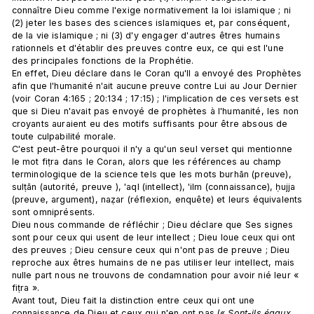
connaître Dieu comme l'exige normativement la loi islamique ; ni 
(2) jeter les bases des sciences islamiques et, par conséquent, 
de la vie islamique ; ni (3) d'y engager d'autres êtres humains 
rationnels et d'établir des preuves contre eux, ce qui est l'une 
des principales fonctions de la Prophétie. 
En effet, Dieu déclare dans le Coran qu'Il a envoyé des Prophètes 
afin que l'humanité n'ait aucune preuve contre Lui au Jour Dernier 
(voir Coran 4:165 ; 20:134 ; 17:15) ; l'implication de ces versets est 
que si Dieu n'avait pas envoyé de prophètes à l'humanité, les non 
croyants auraient eu des motifs suffisants pour être absous de 
toute culpabilité morale.
C'est peut-être pourquoi il n'y a qu'un seul verset qui mentionne 
le mot fiṭra dans le Coran, alors que les références au champ 
terminologique de la science tels que les mots burhān (preuve), 
sulṭān (autorité, preuve ), 'aql (intellect), 'ilm (connaissance), ḥujja 
(preuve, argument), naẓar (réflexion, enquête) et leurs équivalents 
sont omniprésents. 
Dieu nous commande de réfléchir ; Dieu déclare que Ses signes 
sont pour ceux qui usent de leur intellect ; Dieu loue ceux qui ont 
des preuves ; Dieu censure ceux qui n'ont pas de preuve ; Dieu 
reproche aux êtres humains de ne pas utiliser leur intellect, mais 
nulle part nous ne trouvons de condamnation pour avoir nié leur « 
fiṭra ».
Avant tout, Dieu fait la distinction entre ceux qui ont une 
connaissance de Dieu et ceux qui n'en ont pas (« 
Sont-ils égaux, 