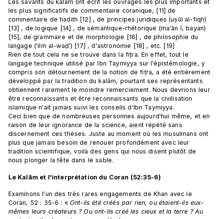
Les savants du kalām ont écrit les ouvrages les plus importants et 
les plus significatifs de commentaire coranique, [11] de 
commentaire de hadith [12] , de principes juridiques (uṣūl al-fiqh) 
[13] , de logique [14] , de sémantique-rhétorique (ma'ān ī, bayan) 
[15], de grammaire et de morphologie [16] , de philosophie du 
langage ('ilm al-waḍ') [17] , d'astronomie [18] , etc. [19] 
Rien de tout cela ne se trouve dans la fiṭra. En effet, tout le 
langage technique utilisé par Ibn Taymiyya sur l'épistémologie, y 
compris son détournement de la notion de fiṭra, a été entièrement 
développé par la tradition du kalām, pourtant ses représentants 
obtiennent rarement le moindre remerciement. Nous devrions leur 
être reconnaissants et être reconnaissants que la civilisation 
islamique n'ait jamais suivi les conseils d'Ibn Taymiyya. 
Ceci bien que de nombreuses personnes aujourd'hui même, et en 
raison de leur ignorance de la science, aient répété sans 
discernement ces thèses. Juste au moment où les musulmans ont 
plus que jamais besoin de renouer profondément avec leur 
tradition scientifique, voilà des gens qui nous disent plutôt de 
nous plonger la tête dans le sable.
Le Kalām et l'interprétation du Coran (52:35-6)
Examinons l'un des très rares engagements de Khan avec le 
Coran, 52 : 35-6 : « 
Ont-ils été créés par rien, ou étaient-ils eux-
mêmes leurs créateurs ? Ou ont-ils créé les cieux et la terre ? Au 