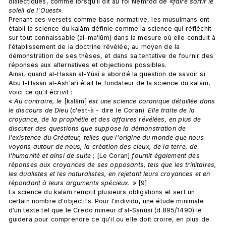
dialectiques, comme lorsqu'il dit au roi Nemrod de «
faire sortir le 
soleil de l'Ouest
». 
Prenant ces versets comme base normative, les musulmans ont 
établi la science du kalām définie comme la science qui réfléchit 
sur tout connaissable (al-ma'lūm) dans la mesure où elle conduit à 
l'établissement de la doctrine révélée, au moyen de la 
démonstration de ses thèses, et dans sa tentative de fournir des 
réponses aux alternatives et objections possibles. 
Ainsi, quand al-Hasan al-Yūsī a abordé la question de savoir si 
Abu l-Hasan al-Ash'arī était le fondateur de la science du kalām, 
voici ce qu'il écrivit :
« 
Au contraire, le
 [kalām] 
est une science coranique détaillée dans 
le discours de Dieu
 (c'est-à - dire le Coran). 
Elle traite de la 
croyance, de la prophétie et des affaires révélées, en plus de 
discuter des questions que suppose la démonstration de 
l'existence du Créateur, telles que l'origine du monde que nous 
voyons autour de nous, la création des cieux, de la terre, de 
l'humanité et ainsi de suite
 ; [Le Coran] 
fournit également des 
réponses aux croyances de ses opposants, tels que les trinitaires, 
les dualistes et les naturalistes, en rejetant leurs croyances et en 
répondant à leurs arguments spécieux.
 » [9]
La science du kalām remplit plusieurs obligations et sert un 
certain nombre d'objectifs. Pour l'individu, une étude minimale 
d'un texte tel que le Credo mineur d'al-Sanūsī (d.895/1490) le 
guidera pour comprendre ce qu'il ou elle doit croire, en plus de 