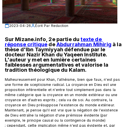
2023-04-26
Écrit Par
Redaction
Sur Mizane.info, 2e partie du 
texte de 
réponse critique
 de 
Abdurrahman Mihirig
 à la 
thèse d'Ibn Taymiyyah défendue par le 
docteur Nazir Khan du Yaqeen Institute. 
L'auteur y met en lumière certaines 
faiblesses argumentatives et valorise la 
tradition théologique du Kalam. 
Malheureusement pour Khan, l'athéisme, bien que faux, n'est pas 
une forme de scepticisme radical. La croyance en Dieu est une 
proposition inférentielle et n'entre tout simplement pas dans la 
même catégorie que la croyance en un monde extérieur ou une 
croyance en d'autres esprits ; cela va de soi. Au contraire, la 
croyance en Dieu présuppose l'existence du monde extérieur. 
Maintenant, je pense qu'il est vrai que la négation de l'existence 
de Dieu entraîne la négation d'une prémisse évidente (par 
exemple, le principe causal ou la contingence du monde) 
; cependant, cette implication même n'est pas évidente et, par 