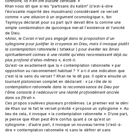
contraire, ils n'en ont aucune certitude
. » 
Khan nous dit que si les "partisans du kalām" (c'est-à-dire 
l'écrasante majorité des musulmans) considéraient ce verset 
comme « 
une allusion à un argument cosmologique
 », Ibn 
Taymiyya déclarait pour sa part qu'il devait être lu comme une 
simple condamnation de quiconque nierait l'existence et l'unicité 
de Dieu. 
«
Ainsi, le Coran n'est pas engagé dans la proposition d'un 
syllogisme pour justifier la croyance en Dieu, mais il invoque plutôt 
la contemplation rationnelle
 ( tafakkur ) 
pour éveiller les âmes 
spirituellement calmes à une réalité qu'elles reconnaissent déjà au 
plus profond d'elles-mêmes 
», écrit-il. 
Qu'est-ce exactement que la « contemplation rationnelle » par 
opposition au raisonnement habituel ? Y a-t-il une indication que 
c'est là le sens du verset ? Khan ne le dit pas. Il opère ensuite un 
tournant platonicien complet en déclarant : « 
Le rôle de la 
contemplation rationnelle dans la reconnaissance de Dieu par 
l'âme consiste à redécouvrir une réalité profondément ancrée 
dans sa fītrah 
». 
Ces propos soulèves plusieurs problèmes. Le premier est le déni 
de Khan sur le fait le verset précité « propose un syllogisme ». Au 
lieu de cela, il invoque « la contemplation rationnelle ». D'une part, 
je pense que Khan peut être confus quant à ce qu'est un 
syllogisme ; d'autre part, il invoque un nouveau terme (c'est-à-
dire « contemplation rationnelle ») sans le définir et sans 