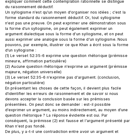
expliquer comment cette contemplation rationnelle se distingue 
du raisonnement déductif. 
Un syllogisme n'est qu'un moyen d'organiser nos idées ; c'est la 
forme standard du raisonnement déductif. Or, tout syllogisme 
n'est pas une preuve. On peut exprimer une démonstration sous 
la forme d'un syllogisme, on peut également exprimer un 
argument dialectique sous la forme d'un syllogisme, et on peut 
aussi exprimer une analogie sous la forme d'un syllogisme. Nous 
pouvons, par exemple, illustrer ce que Khan a écrit sous la forme 
d'un syllogisme :
(1) Le verset 52:35-6 exprime une question rhétorique (prémisse 
mineure, affirmation particulière)
(2) Aucune question rhétorique n'exprime un argument (prémisse 
majeure, négation universelle)
(3) Le verset 52:35-6 n'exprime pas d'argument. (conclusion, 
négation particulière)
En présentant les choses de cette façon, il devient plus facile 
d'identifier les erreurs de raisonnement et de savoir si nous 
devons accepter la conclusion basée sur les prémisses 
présentées. On peut donc se demander : est-il possible 
d'exprimer un argument, au moins indirectement, au moyen d'une 
question rhétorique ? La réponse évidente est oui. Par 
conséquent, la prémisse (2) est fausse et l'argument présenté par 
Khan n'est pas fondé.
De plus, y a-t-il une contradiction entre avoir un argument et 