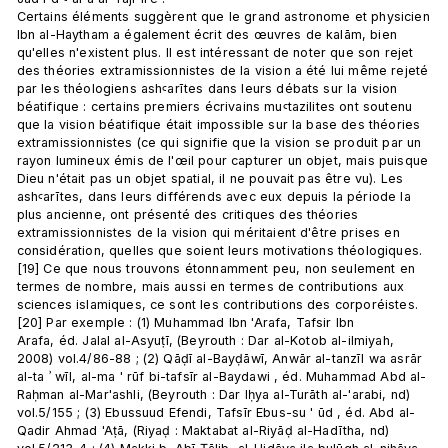
Certains éléments suggèrent que le grand astronome et physicien 
Ibn al-Haytham a également écrit des œuvres de kalām, bien 
qu'elles n'existent plus. Il est intéressant de noter que son rejet 
des théories extramissionnistes de la vision a été lui même rejeté 
par les théologiens ashꜥarītes dans leurs débats sur la vision 
béatifique : certains premiers écrivains muꜥtazilites ont soutenu 
que la vision béatifique était impossible sur la base des théories 
extramissionnistes (ce qui signifie que la vision se produit par un 
rayon lumineux émis de l'œil pour capturer un objet, mais puisque 
Dieu n'était pas un objet spatial, il ne pouvait pas être vu). Les 
ashꜥarītes, dans leurs différends avec eux depuis la période la 
plus ancienne, ont présenté des critiques des théories 
extramissionnistes de la vision qui méritaient d'être prises en 
considération, quelles que soient leurs motivations théologiques.
[19] Ce que nous trouvons étonnamment peu, non seulement en 
termes de nombre, mais aussi en termes de contributions aux 
sciences islamiques, ce sont les contributions des corporéistes.
[20] Par exemple : (1) Muhammad Ibn 'Arafa, Tafsir Ibn 
Arafa, éd. Jalal al-Asyuṭī, (Beyrouth : Dar al-Kotob al-ilmiyah, 
2008) vol.4/86-88 ; (2) Qāḍī al-Bayḍāwī, Anwār al-tanzīl wa asrār 
al-ta ʾ wīl, al-ma ' rūf bi-tafsīr al-Baydawi , éd. Muhammad Abd al-
Raḥman al-Mar'ashli, (Beyrouth : Dar Iḥya al-Turāth al-'arabi, nd) 
vol.5/155 ; (3) Ebussuud Efendi, Tafsīr Ebus-su ' ūd , éd. Abd al-
Qadir Ahmad 'Aṭā, (Riyaḍ : Maktabat al-Riyāḍ al-Hadītha, nd) 