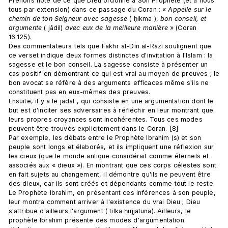
Prenons note de ce que Dieu ordonne à Son Prophète (et à nous 
tous par extension) dans ce passage du Coran : « 
Appelle sur le 
chemin de ton Seigneur avec sagesse
 ( ḥikma ), 
bon conseil, et 
argumente
 ( jādil) 
avec eux de la meilleure manière
 » (Coran 
16:125). 
Des commentateurs tels que Fakhr al-Dīn al-Rāzī soulignent que 
ce verset indique deux formes distinctes d'invitation à l'Islam : la 
sagesse et le bon conseil. La sagesse consiste à présenter un 
cas positif en démontrant ce qui est vrai au moyen de preuves ; le 
bon avocat se réfère à des arguments efficaces même s'ils ne 
constituent pas en eux-mêmes des preuves. 
Ensuite, il y a le jadal , qui consiste en une argumentation dont le 
but est d'inciter ses adversaires à réfléchir en leur montrant que 
leurs propres croyances sont incohérentes. Tous ces modes 
peuvent être trouvés explicitement dans le Coran. [8]
Par exemple, les débats entre le Prophète Ibrahim (s) et son 
peuple sont longs et élaborés, et ils impliquent une réflexion sur 
les cieux (que le monde antique considérait comme éternels et 
associés aux « dieux »). En montrant que ces corps célestes sont 
en fait sujets au changement, il démontre qu'ils ne peuvent être 
des dieux, car ils sont créés et dépendants comme tout le reste. 
Le Prophète Ibrahim, en présentant ces inférences à son peuple, 
leur montra comment arriver à l'existence du vrai Dieu ; Dieu 
s'attribue d'ailleurs l'argument ( tilka ḥujjatuna). Ailleurs, le 
prophète Ibrahim présente des modes d'argumentation 