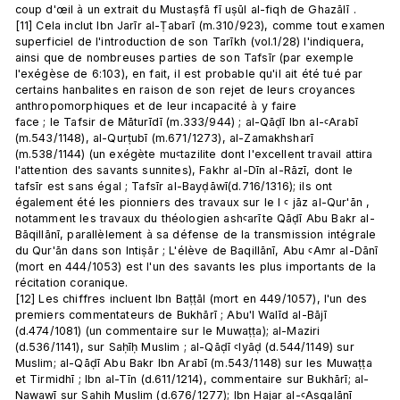
coup d'œil à un extrait du Mustaṣfā fī uṣūl al-fiqh de Ghazālī .
[11] Cela inclut Ibn Jarīr al-Ṭabarī (m.310/923), comme tout examen 
superficiel de l'introduction de son Tarīkh (vol.1/28) l'indiquera, 
ainsi que de nombreuses parties de son Tafsīr (par exemple 
l'exégèse de 6:103), en fait, il est probable qu'il ait été tué par 
certains hanbalites en raison de son rejet de leurs croyances 
anthropomorphiques et de leur incapacité à y faire 
face ; le Tafsir de Māturīdī (m.333/944) ; al-Qāḍī Ibn al-ꜥArabī 
(m.543/1148), al-Qurṭubī (m.671/1273), al-Zamakhsharī 
(m.538/1144) (un exégète muꜥtazilite dont l'excellent travail attira 
l'attention des savants sunnites), Fakhr al-Dīn al-Rāzī, dont le 
tafsīr est sans égal ; Tafsīr al-Bayḍāwī(d.716/1316); ils ont 
également été les pionniers des travaux sur le I ꜥ jāz al-Qur'ān , 
notamment les travaux du théologien ashꜥarīte Qāḍī Abu Bakr al-
Bāqillānī, parallèlement à sa défense de la transmission intégrale 
du Qur'ān dans son Intiṣār ; L'élève de Baqillānī, Abu ꜥAmr al-Dānī 
(mort en 444/1053) est l'un des savants les plus importants de la 
récitation coranique.
[12] Les chiffres incluent Ibn Baṭṭāl (mort en 449/1057), l'un des 
premiers commentateurs de Bukhārī ; Abu'l Walīd al-Bājī 
(d.474/1081) (un commentaire sur le Muwaṭṭa); al-Maziri 
(d.536/1141), sur Saḥīḥ Muslim ; al-Qāḍī ꜥIyāḍ (d.544/1149) sur 
Muslim; al-Qāḍī Abu Bakr Ibn Arabī (m.543/1148) sur les Muwaṭṭa 
et Tirmidhī ; Ibn al-Tīn (d.611/1214), commentaire sur Bukhārī; al-
Nawawī sur Sahih Muslim (d.676/1277); Ibn Hajar al-ꜥAsqalānī 