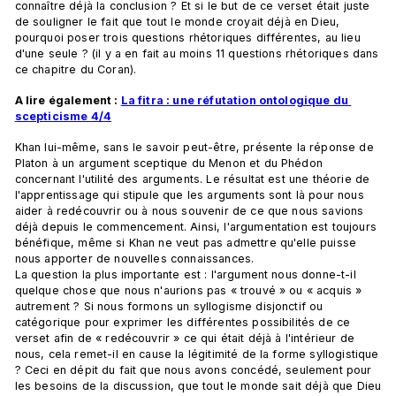
connaître déjà la conclusion ? Et si le but de ce verset était juste 
de souligner le fait que tout le monde croyait déjà en Dieu, 
pourquoi poser trois questions rhétoriques différentes, au lieu 
d'une seule ? (il y a en fait au moins 11 questions rhétoriques dans 
ce chapitre du Coran). 
A lire également : 
La fitra : une réfutation ontologique du 
scepticisme 4/4
Khan lui-même, sans le savoir peut-être, présente la réponse de 
Platon à un argument sceptique du Menon et du Phédon 
concernant l'utilité des arguments. Le résultat est une théorie de 
l'apprentissage qui stipule que les arguments sont là pour nous 
aider à redécouvrir ou à nous souvenir de ce que nous savions 
déjà depuis le commencement. Ainsi, l'argumentation est toujours 
bénéfique, même si Khan ne veut pas admettre qu'elle puisse 
nous apporter de nouvelles connaissances. 
La question la plus importante est : l'argument nous donne-t-il 
quelque chose que nous n'aurions pas « trouvé » ou « acquis » 
autrement ? Si nous formons un syllogisme disjonctif ou 
catégorique pour exprimer les différentes possibilités de ce 
verset afin de « redécouvrir » ce qui était déjà à l'intérieur de 
nous, cela remet-il en cause la légitimité de la forme syllogistique 
? Ceci en dépit du fait que nous avons concédé, seulement pour 
les besoins de la discussion, que tout le monde sait déjà que Dieu 