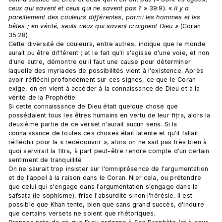
ceux qui savent et ceux qui ne savent pas ?
 » 39:9). « 
Il y a 
pareillement des couleurs différentes, parmi les hommes et les 
bêtes ; en vérité, seuls ceux qui savent craignent Dieu »
 (Coran 
35:28). 
Cette diversité de couleurs, entre autres, indique que le monde 
aurait pu être différent ; et le fait qu'il s'agisse d'une voie, et non 
d'une autre, démontre qu'il faut une cause pour déterminer 
laquelle des myriades de possibilités vient à l'existence. Après 
avoir réfléchi profondément sur ces signes, ce que le Coran 
exige, on en vient à accéder à la connaissance de Dieu et à la 
vérité de la Prophétie. 
Si cette connaissance de Dieu était quelque chose que 
possédaient tous les êtres humains en vertu de leur fiṭra, alors la 
deuxième partie de ce verset n'aurait aucun sens. Si la 
connaissance de toutes ces choses était latente et qu'il fallait 
réfléchir pour la « redécouvrir », alors on ne sait pas très bien à 
quoi servirait la fitra, à part peut-être rendre compte d'un certain 
sentiment de tranquillité.
On ne saurait trop insister sur l'omniprésence de l'argumentation 
et de l'appel à la raison dans le Coran. Nier cela, ou prétendre 
que celui qui s'engage dans l'argumentation s'engage dans la 
safsaṭa (le sophisme), frise l'absurdité sinon l'hérésie. Il est 
possible que Khan tente, bien que sans grand succès, d'induire 
que certains versets ne soient que rhétoriques. 