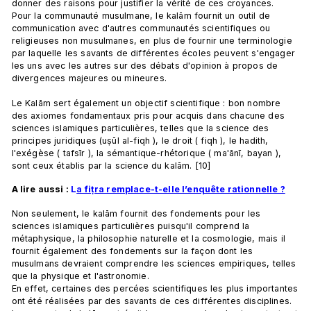
donner des raisons pour justifier la vérité de ces croyances. 
Pour la communauté musulmane, le kalām fournit un outil de 
communication avec d'autres communautés scientifiques ou 
religieuses non musulmanes, en plus de fournir une terminologie 
par laquelle les savants de différentes écoles peuvent s'engager 
les uns avec les autres sur des débats d'opinion à propos de 
divergences majeures ou mineures.
Le Kalām sert également un objectif scientifique : bon nombre 
des axiomes fondamentaux pris pour acquis dans chacune des 
sciences islamiques particulières, telles que la science des 
principes juridiques (uṣūl al-fiqh ), le droit ( fiqh ), le hadith, 
l'exégèse ( tafsīr ), la sémantique-rhétorique ( ma'ānī, bayan ), 
sont ceux établis par la science du kalām. [10] 
A lire aussi : 
L
a fiṭra remplace-t-elle l’enquête rationnelle ?
Non seulement, le kalām fournit des fondements pour les 
sciences islamiques particulières puisqu'il comprend la 
métaphysique, la philosophie naturelle et la cosmologie, mais il 
fournit également des fondements sur la façon dont les 
musulmans devraient comprendre les sciences empiriques, telles 
que la physique et l'astronomie.
En effet, certaines des percées scientifiques les plus importantes 
ont été réalisées par des savants de ces différentes disciplines. 