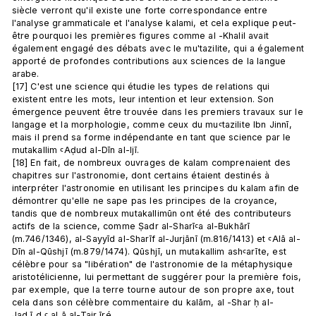
siècle verront qu'il existe une forte correspondance entre 
l'analyse grammaticale et l'analyse kalami, et cela explique peut-
être pourquoi les premières figures comme al -Khalil avait 
également engagé des débats avec le mu'tazilite, qui a également 
apporté de profondes contributions aux sciences de la langue 
arabe.
[17] C'est une science qui étudie les types de relations qui 
existent entre les mots, leur intention et leur extension. Son 
émergence peuvent être trouvée dans les premiers travaux sur le 
langage et la morphologie, comme ceux du muꜥtazilite Ibn Jinnī, 
mais il prend sa forme indépendante en tant que science par le 
mutakallim ꜥAḍud al-Dīn al-Ijī.
[18] En fait, de nombreux ouvrages de kalam comprenaient des 
chapitres sur l'astronomie, dont certains étaient destinés à 
interpréter l'astronomie en utilisant les principes du kalam afin de 
démontrer qu'elle ne sape pas les principes de la croyance, 
tandis que de nombreux mutakallimūn ont été des contributeurs 
actifs de la science, comme Ṣadr al-Sharīꜥa al-Bukhārī 
(m.746/1346), al-Sayyīd al-Sharīf al-Jurjānī (m.816/1413) et ꜥAlā al-
Dīn al-Qūshjī (m.879/1474). Qūshjī, un mutakallim ashꜥarīte, est 
célèbre pour sa "libération" de l'astronomie de la métaphysique 
aristotélicienne, lui permettant de suggérer pour la première fois, 
par exemple, que la terre tourne autour de son propre axe, tout 
cela dans son célèbre commentaire du kalām, al -Shar ḥ al-
Jad ī d ꜥ al ā al-Tajr īré .