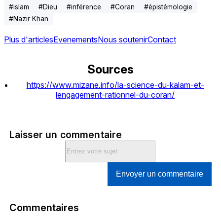
#
islam
#
Dieu
#
inférence
#
Coran
#
épistémologie
#
Nazir Khan
Plus d'articles
Evenements
Nous soutenir
Contact
Sources
https://www.mizane.info/la-science-du-kalam-et-
lengagement-rationnel-du-coran/
Laisser un commentaire
Envoyer un commentaire
Commentaires