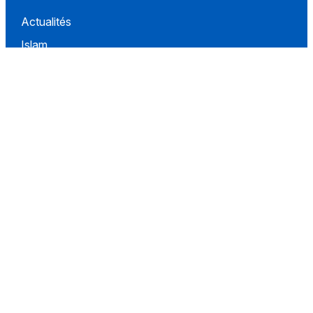
Actualités
Islam
Idées
Culture
Événements
Société
Nous Soutenir
À propos
Contact
Conditions d'utilisation
Politique de confidentialité
Conditions de vente