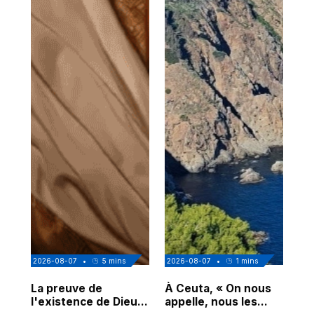
2026-08-07
•
5
mins
2026-08-07
•
1
mins
202
La preuve de
À Ceuta, « On nous
Cor
l'existence de Dieu
appelle, nous les
de