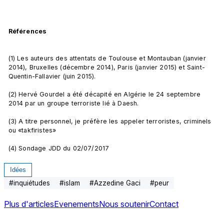
Références
(1) Les auteurs des attentats de Toulouse et Montauban (janvier 
2014), Bruxelles (décembre 2014), Paris (janvier 2015) et Saint-
Quentin-Fallavier (juin 2015).

(2) Hervé Gourdel a été décapité en Algérie le 24 septembre 
2014 par un groupe terroriste lié à Daesh.

(3) A titre personnel, je préfère les appeler terroristes, criminels 
ou «takfiristes»

(4) Sondage JDD du 02/07/2017
Idées
#
inquiétudes
#
islam
#
Azzedine Gaci
#
peur
Plus d'articles
Evenements
Nous soutenir
Contact