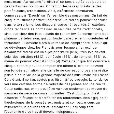
musulmans. Au racisme "ordinaire" se sont ajoutés des peurs et 
des fantasmes politiques. On fait porter la responsabilité des 
persécutions, arrestations, viols, exécutions sommaires 
commises par "Daesh" sur l’ensemble des musulmans. On fait de 
chaque musulman portant une barbe, un radical pouvant basculer 
dans le terrorisme. Les discours jusque-là réservés à l’extrême 
droite tendent à se normaliser au sein des partis traditionnels, 
ainsi que chez des intellectuels de renom invités permanents des 
plateaux de télévision, qui confondent allègrement inquiétudes et 
fantasmes.  Il devient alors plus facile de comprendre la peur qui 
se développe chez les Français pour lesquels, le recul de 
l'islamisme radical est un sujet prioritaire (61%), très loin devant 
celui des retraites (43%), de l'école (36%), de l'emploi (36%) ou 
même du pouvoir d'achat (30%) (4). Cette peur que l’on constate à 
chaque attentat peut se comprendre même si elle est souvent 
non fondée et irrationnelle car elle ne correspond pas à la réalité 
paisible de la vie de la grande majorité des musulmans de France. 
Cela étant, il ne faut certes pas être naïf ou aveugle. La tendance 
vers une certaine forme de radicalité des jeunes est une réalité. 
Cette radicalisation ne peut être vaincue seulement au moyen de 
mesures de sécurité conventionnelles. C’est pourquoi, il est 
essentiel d’étudier et discréditer les fondements idéologiques et 
théologiques de la pensée extrémiste et combattre ceux qui 
l’alimentent, la nourrissent et la financent. Beaucoup font 
l’économie de ce travail devenu indispensable.
