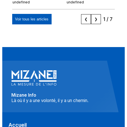
chez Ibn Sina
Espagnols d'origine
undefined
undefined
und
marocaine, les
"musulmans"»
1
/
7
Voir tous les articles
❮
❯
Mizane Info
Là où il y a une volonté, il y a un chemin.
Accueil