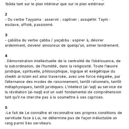
‘ibâda tant sur le plan intérieur que sur le plan extérieur.

2
- Du verbe Tayyama : asservir ; captiver ; assujettir. Taym : 
esclave, affolé, passionné.

3
- çabâba du verbe çabba / yaçabbu : aspirer à, désirer 
ardemment, devenir amoureux de quelqu’un, aimer tendrement.

4
. Démonstration intellectuelle de la centralité de l’obéissance, de 
la subordination, de l’humilité, dans la religiosité. Toute l’œuvre 
juridique, spirituelle, philosophique, logique et exégétique du 
cheikh al-Islam est ainsi traversée, avec une force inégalée, par 
l’alternance des modes de raisonnement, tantôt rationnels, tantôt 
métaphysiques, tantôt juridiques. L’intellect (al-‘aql) au service de 
la révélation (al-naql) est un outil fondamental de compréhension 
tant qu’il ne cherche pas à la soumettre à ses caprices.

5
-Le fait de Le connaître et reconnaître ses propres conditions de 
servitude face à Lui, ne détermine pas de façon inéluctable un 
rang parmi Ses serviteurs.
