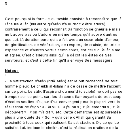
9
C’est pourquoi la formule du tawhîd consiste à reconnaître que lâ 
ilâha illa Allâh (nul autre qu’Allâh n’a le droit d’être adoré), 
contrairement à celui qui reconnaît Sa fonction seigneuriale mais 
ne L’adore pas ou L’adore en même temps qu’il adore d’autres 
que Lui. L’adoration pure qui se fait avec un cœur plein d’amour, 
de glorification, de vénération, de respect, de crainte, de totale 
espérance et d’autres vertus semblables, est celle qu’Allâh aime 
et agrée. C’est d’ailleurs ainsi qu’Il a décrit les élites de Ses 
serviteurs, et c’est à cette fin qu’Il a envoyé Ses messagers.

Notes : 
1
- La satisfaction d’Allâh (ridâ Allâh) est le but recherché de tout 
homme pieux. Le cheikh al-Islam n’a de cesse de mettre l’accent 
sur ce point. Le sâlik (l’aspirant) ou murîd (disciple) ne doit pas se 
tromper sur ce point, car, les discours flamboyants de beaucoup 
d’écoles soufies d’aujourd’hui convergent pour la plupart vers la 
réalisation de l’ego : « J’ai vu » ; « j’ai su » ; « j’ai entendu » ; « j’ai 
découvert » ; « on m’a dit », etc. Cette démarche est apparentée 
plus à une quête de « Soi » qu’à celle d’Allâh qui garantit Sa 
proximité à tous ceux qui réalisent Sa satisfaction. Or, ce qui Le 
satisfait Lui, indique le cheikh, c’est la réalisation pratique de la 