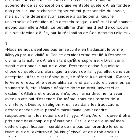
supériorité de sa conception d’une véritable quête d’Allâh fondée 
non pas sur une recherche égoïstement personnelle du savoir, 
mais sur une détermination sincère à participer à l’œuvre 
universelle d’exécution d’un dessein religieux axé sur l’obéissance 
inconditionnelle à Allâh. Le but ultime d’un murîd est de concourir 
à la satisfaction d’Allâh, par la réalisation de Son dessein religieux.

7
-Nous ne nous sentons pas en sécurité en traduisant le terme 
ilâhiyya par « divinité ». Car ce dernier terme est lié à l’essence 
divine, à la nature d’Allâh en tant qu’Être suprême. « Diviniser » 
signifie attribuer la nature divine, l’essence divine à quelque 
chose ou quelqu’un, alors que la notion de Ilâhiyya, elle, dans son 
acception littérale et théologique, se réfère à un attribut : l’Adoré, 
le Vénéré, etc., et le verbe aliha se rend par : adorer, vénérer, se 
soumettre à, etc. Ilâhiyya désigne donc un droit universel et 
exclusif d’Allâh à être adoré, il n’a, pour ainsi dire, rien à avoir 
avec un attribut d’essence. De même, tous ces termes de « 
divinité », « Dieu », « religion », utilisés dans les traductions 
désordonnées de la pensée musulmane, pour rendre 
respectivement les notions de Ilâhiyya, Allâh, Ad dîn, doivent être 
pris avec beaucoup de précautions. Car ils ont en eux-mêmes 
cette disqualification incurable de ne pas comprendre le sens 
islamique de l’exclusivité (al-khuçûçiyya) et de droit exclusif 