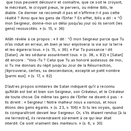
 que tous peuvent découvrir et connaître, que ce soit le croyant, 
le mécréant, le croyant pieux, le pervers, ou même Iblîs, le 
diable. Ce dernier ne reconnaît-il pas et n’affirme-t-il pas cette 
réalité ? Ainsi que les gens de l’Enfer ? En effet, Iblîs a dit : « “Ô 
mon Seigneur, donne-moi un délai jusqu’au jour où ils seront (les 
gens) ressuscités. » (s. 15, v. 36)

Allâh révèle à ce propos : « Il dit : “Ô mon Seigneur parce que Tu 
m’as induit en erreur, eh bien je leur enjoliverai la vie sur la terre 
et les égarerai tous. » (s. 15, v. 36). « Par Ta puissance ! dit 
[Satan]. Je les séduirai assurément tous. » (s. 38, v. 82) « [Satan] 
dit encore : “Vois-Tu ? Celui que Tu as honoré audessus de moi, 
si Tu me donnais du répit jusqu’au Jour de la Résurrection, 
j’éprouverai, certes, sa descendance, excepté un petit nombre 
[parmi eux]. » (s. 17, v. 62)

D’autres propos similaires de Satan indiquent qu’il a reconnu 
qu’Allâh est bel et bien son Seigneur, son Créateur, et le Créateur 
de toute chose. De même les gens de l’Enfer ne disent-il pas : « 
Ils dirent : « Seigneur ! Notre malheur nous a vaincus, et nous 
étions des gens égarés. » (s. 23, v. 106) « Si tu les voyais, quand 
ils comparaîtront devant leur Seigneur. Or, s’ils étaient rendus [à la 
vie terrestre], ils reviendraient sûrement à ce qui leur était 
interdit. Ce sont vraiment des menteurs. » (s. 6, v. 30)
