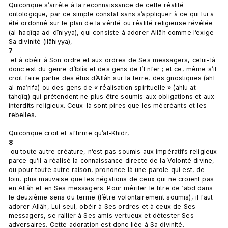
Quiconque s’arrête à la reconnaissance de cette réalité 
ontologique, par ce simple constat sans s’appliquer à ce qui lui a 
été ordonné sur le plan de la vérité ou réalité religieuse révélée 
(al-haqîqa ad-dîniyya), qui consiste à adorer Allâh comme l’exige 
Sa divinité (ilâhiyya), 
7
 et à obéir à Son ordre et aux ordres de Ses messagers, celui-là 
donc est du genre d’Iblîs et des gens de l’Enfer ; et ce, même s’il 
croit faire partie des élus d’Allâh sur la terre, des gnostiques (ahl 
al-ma‘rifa) ou des gens de « réalisation spirituelle » (ahlu at-
tahqîq) qui prétendent ne plus être soumis aux obligations et aux 
interdits religieux. Ceux-là sont pires que les mécréants et les 
rebelles.

Quiconque croit et affirme qu’al-Khidr, 
8
 ou toute autre créature, n’est pas soumis aux impératifs religieux 
parce qu’il a réalisé la connaissance directe de la Volonté divine, 
ou pour toute autre raison, prononce là une parole qui est, de 
loin, plus mauvaise que les négations de ceux qui ne croient pas 
en Allâh et en Ses messagers. Pour mériter le titre de ‘abd dans 
le deuxième sens du terme (l’être volontairement soumis), il faut 
adorer Allâh, Lui seul, obéir à Ses ordres et à ceux de Ses 
messagers, se rallier à Ses amis vertueux et détester Ses 
adversaires. Cette adoration est donc liée à Sa divinité. 