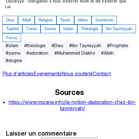
‘Ubûdiyya : l’obligation à tous d’adorer Allâh et de n’adorer que 
Lui.
Dieu
Allah
Religion
Texte
Idées
Sunnisme
Tawhid
Coran
Sunna
Islam
Théologie
Ibn Taymiyyah
Focus
#
islam
#
théologie
#
Dieu
#
Ibn Taymiyyah
#
Prophète
#
sunna
#
adoration
#
Muhammad Diakho
#
Allah
#
dogme
Plus d'articles
Evenements
Nous soutenir
Contact
Sources
https://www.mizane.info/la-notion-dadoration-chez-ibn-
taymiyyah/
Laisser un commentaire