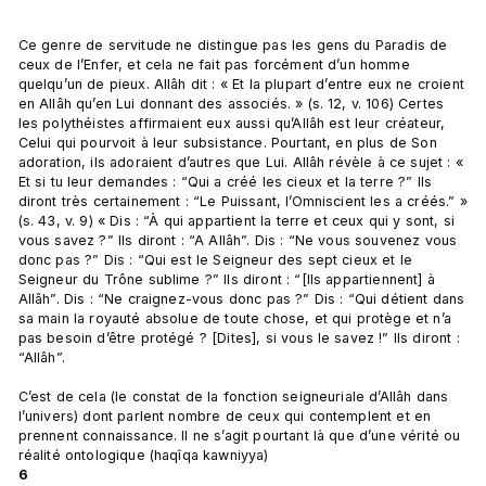
Ce genre de servitude ne distingue pas les gens du Paradis de 
ceux de l’Enfer, et cela ne fait pas forcément d’un homme 
quelqu’un de pieux. Allâh dit : « Et la plupart d’entre eux ne croient 
en Allâh qu’en Lui donnant des associés. » (s. 12, v. 106) Certes 
les polythéistes affirmaient eux aussi qu’Allâh est leur créateur, 
Celui qui pourvoit à leur subsistance. Pourtant, en plus de Son 
adoration, ils adoraient d’autres que Lui. Allâh révèle à ce sujet : « 
Et si tu leur demandes : “Qui a créé les cieux et la terre ?” Ils 
diront très certainement : “Le Puissant, l’Omniscient les a créés.” » 
(s. 43, v. 9) « Dis : “À qui appartient la terre et ceux qui y sont, si 
vous savez ?” Ils diront : “A Allâh”. Dis : “Ne vous souvenez vous 
donc pas ?” Dis : “Qui est le Seigneur des sept cieux et le 
Seigneur du Trône sublime ?” Ils diront : “[Ils appartiennent] à 
Allâh”. Dis : “Ne craignez-vous donc pas ?” Dis : “Qui détient dans 
sa main la royauté absolue de toute chose, et qui protège et n’a 
pas besoin d’être protégé ? [Dites], si vous le savez !” Ils diront : 
“Allâh”.

C’est de cela (le constat de la fonction seigneuriale d’Allâh dans 
l’univers) dont parlent nombre de ceux qui contemplent et en 
prennent connaissance. Il ne s’agit pourtant là que d’une vérité ou 
réalité ontologique (haqîqa kawniyya) 
6