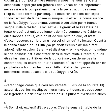
d’Allâh que comportent les termes arabes mentionnés. Cette 
dimension inaperçue (en général) des vocables est cependant 
nécessaire à la compréhension et à la pénétration des sens 
religieux des termes par lesquels nous rendons les concepts 
fondamentaux de la pensée islamique. En effet, la connaissance 
de la Rubûbiyya (approximativement traduisible par « fonction 
seigneuriale » d’Allâh : Allâh est le Seigneur et le Créateur de 
toute chose) est universellement donnée comme une évidence 
qui s’impose à tous, d’un point de vue ontologique, et n’est 
d’aucun secours sur le plan universel sinon qu’intellectuel. Quant à 
la connaissance de la Ulûhiyya (le droit exclusif d’Allâh à être 
adoré), elle est donnée en « réalisation », en « exécution », même 
si son dessein est à constater dans la révélation, il reste que les 
êtres humains sont libres de la concrétiser, ou de ne pas la 
concrétiser, au cours de leur existence où ils sont appelés par les 
prophètes à honorer les droits d’Allâh. Cette ulûhiyya est 
néanmoins indissociable de la rubûbiyya d’Allâh.

8
-Personnage coranique (voir les versets 60-82 de la sourate 18) 
autour duquel les mystiques musulmans ont construit beaucoup 
de légendes à partir d’anecdotes pour la plupart invraisemblables.

9
-À Son droit exclusif d’être adoré. C’est le sens véritable de la 