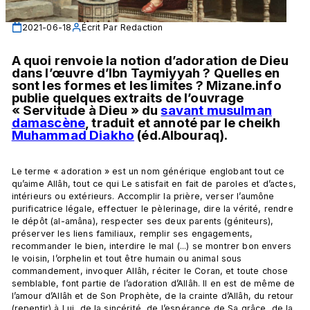
2021-06-18
Écrit Par
Redaction
A quoi renvoie la notion d’adoration de Dieu 
dans l’œuvre d’Ibn Taymiyyah ? Quelles en 
sont les formes et les limites ? Mizane.info 
publie quelques extraits de l’ouvrage 
« Servitude à Dieu » du 
savant musulman
damascène
, traduit et annoté par le cheikh 
Muhammad Diakho
 (éd.Albouraq). 
Le terme « adoration » est un nom générique englobant tout ce 
qu’aime Allâh, tout ce qui Le satisfait en fait de paroles et d’actes, 
intérieurs ou extérieurs. Accomplir la prière, verser l’aumône 
purificatrice légale, effectuer le pèlerinage, dire la vérité, rendre 
le dépôt (al-amâna), respecter ses deux parents (géniteurs), 
préserver les liens familiaux, remplir ses engagements, 
recommander le bien, interdire le mal (...) se montrer bon envers 
le voisin, l’orphelin et tout être humain ou animal sous 
commandement, invoquer Allâh, réciter le Coran, et toute chose 
semblable, font partie de l’adoration d’Allâh. Il en est de même de 
l’amour d’Allâh et de Son Prophète, de la crainte d’Allâh, du retour 
(repentir) à Lui, de la sincérité, de l’espérance de Sa grâce, de la 