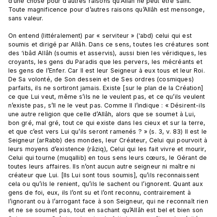
d’une chose pour d’autres raisons qu’Allâh ne peut être saint. 
Toute magnificence pour d’autres raisons qu’Allâh est mensonge, 
sans valeur.

On entend (littéralement) par « serviteur » (‘abd) celui qui est 
soumis et dirigé par Allâh. Dans ce sens, toutes les créatures sont 
des ‘ibâd Allâh (soumis et asservis), aussi bien les véridiques, les 
croyants, les gens du Paradis que les pervers, les mécréants et 
les gens de l’Enfer. Car Il est leur Seigneur à eux tous et leur Roi. 
De Sa volonté, de Son dessein et de Ses ordres (cosmiques) 
parfaits, ils ne sortiront jamais. Existe [sur le plan de la Création] 
ce que Lui veut, même s’ils ne le veulent pas, et ce qu’ils veulent 
n’existe pas, s’Il ne le veut pas. Comme Il l’indique : « Désirent-ils 
une autre religion que celle d’Allâh, alors que se soumet à Lui, 
bon gré, mal gré, tout ce qui existe dans les cieux et sur la terre, 
et que c’est vers Lui qu’ils seront ramenés ? » (s. 3, v. 83) Il est le 
Seigneur (arRabb) des mondes, leur Créateur, Celui qui pourvoit à 
leurs moyens d’existence (râziq), Celui qui les fait vivre et mourir, 
Celui qui tourne (muqallib) en tous sens leurs cœurs, le Gérant de 
toutes leurs affaires. Ils n’ont aucun autre seigneur ni maître ni 
créateur que Lui. [Ils Lui sont tous soumis], qu’ils reconnaissent 
cela ou qu’ils le renient, qu’ils le sachent ou l’ignorent. Quant aux 
gens de foi, eux, ils l’ont su et l’ont reconnu, contrairement à 
l’ignorant ou à l’arrogant face à son Seigneur, qui ne reconnaît rien 
et ne se soumet pas, tout en sachant qu’Allâh est bel et bien son 