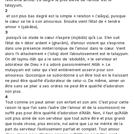
tatayyum, 
2
 et son plus bas degré est la simple « relation » (‘alâqa), puisque 
le cœur se lie à son amoureux. Ensuite vient l’état de « tendre 
amour » (çabâba), 
3
 puisqu’à ce stade le cœur n’aspire (inçibâb) qu’à Lui. S’en suit 
l’état de « désir ardent » (gharâm), d’amour violent qui s’exprime 
dans une présence ininterrompue de l’amour dans le cœur. Vient 
alors l’« attachement » (‘ishq) dont l’aboutissement est le tatayyum. 
On dit taymu-llâh qui a le sens de ‘abdullâh, « le serviteur et 
adorateur de Dieu » il a adoré passionnément Allâh ». Le 
mutayyam est celui qui s’est entièrement asservi pour son 
amoureux. Quiconque se subordonne à un être tout en le haïssant 
ne peut être qualifié d’adorateur de celui-ci. De même, aimer un 
être sans se plier à ses ordres ne peut être qualifié d’adoration 
non plus. 
4 
Tout comme on peut aimer son enfant et son ami. C’est pour cette 
raison-là que l’un sans l’autre (de l’amour et de la soumission) ne 
suffit pas pour être qualifié d’adoration d’Allâh. Non, il faut qu’Allâh 
soit plus aimé de son serviteur que tout autre être et plus grand 
que toute chose, plus encore, nul autre que Lui ne mérite de la 
part du serviteur l’avilissement parfait et complet. Tout amour 