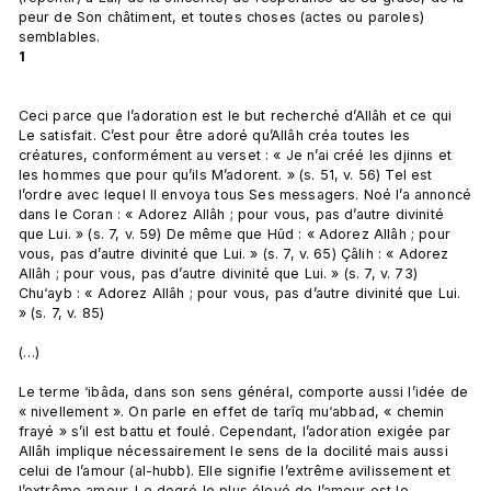
peur de Son châtiment, et toutes choses (actes ou paroles) 
semblables. 
1
Ceci parce que l’adoration est le but recherché d’Allâh et ce qui 
Le satisfait. C’est pour être adoré qu’Allâh créa toutes les 
créatures, conformément au verset : « Je n’ai créé les djinns et 
les hommes que pour qu’ils M’adorent. » (s. 51, v. 56) Tel est 
l’ordre avec lequel Il envoya tous Ses messagers. Noé l’a annoncé 
dans le Coran : « Adorez Allâh ; pour vous, pas d’autre divinité 
que Lui. » (s. 7, v. 59) De même que Hûd : « Adorez Allâh ; pour 
vous, pas d’autre divinité que Lui. » (s. 7, v. 65) Çâlih : « Adorez 
Allâh ; pour vous, pas d’autre divinité que Lui. » (s. 7, v. 73) 
Chu‘ayb : « Adorez Allâh ; pour vous, pas d’autre divinité que Lui. 
» (s. 7, v. 85)

(…)

Le terme ‘ibâda, dans son sens général, comporte aussi l’idée de 
« nivellement ». On parle en effet de tarîq mu‘abbad, « chemin 
frayé » s’il est battu et foulé. Cependant, l’adoration exigée par 
Allâh implique nécessairement le sens de la docilité mais aussi 
celui de l’amour (al-hubb). Elle signifie l’extrême avilissement et 
l’extrême amour. Le degré le plus élevé de l’amour est le 