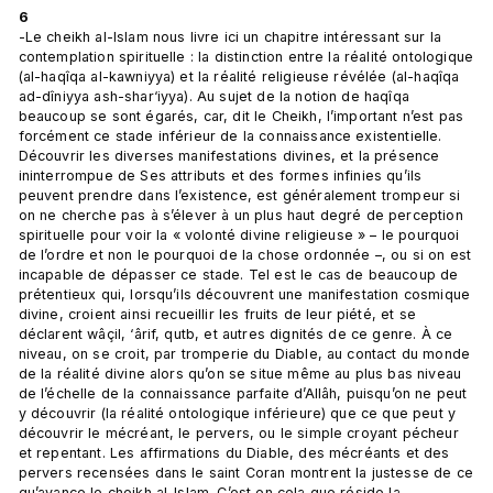
6
-Le cheikh al-Islam nous livre ici un chapitre intéressant sur la 
contemplation spirituelle : la distinction entre la réalité ontologique 
(al-haqîqa al-kawniyya) et la réalité religieuse révélée (al-haqîqa 
ad-dîniyya ash-shar‘iyya). Au sujet de la notion de haqîqa 
beaucoup se sont égarés, car, dit le Cheikh, l’important n’est pas 
forcément ce stade inférieur de la connaissance existentielle. 
Découvrir les diverses manifestations divines, et la présence 
ininterrompue de Ses attributs et des formes infinies qu’ils 
peuvent prendre dans l’existence, est généralement trompeur si 
on ne cherche pas à s’élever à un plus haut degré de perception 
spirituelle pour voir la « volonté divine religieuse » – le pourquoi 
de l’ordre et non le pourquoi de la chose ordonnée –, ou si on est 
incapable de dépasser ce stade. Tel est le cas de beaucoup de 
prétentieux qui, lorsqu’ils découvrent une manifestation cosmique 
divine, croient ainsi recueillir les fruits de leur piété, et se 
déclarent wâçil, ‘ârif, qutb, et autres dignités de ce genre. À ce 
niveau, on se croit, par tromperie du Diable, au contact du monde 
de la réalité divine alors qu’on se situe même au plus bas niveau 
de l’échelle de la connaissance parfaite d’Allâh, puisqu’on ne peut 
y découvrir (la réalité ontologique inférieure) que ce que peut y 
découvrir le mécréant, le pervers, ou le simple croyant pécheur 
et repentant. Les affirmations du Diable, des mécréants et des 
pervers recensées dans le saint Coran montrent la justesse de ce 
qu’avance le cheikh al-Islam. C’est en cela que réside la 