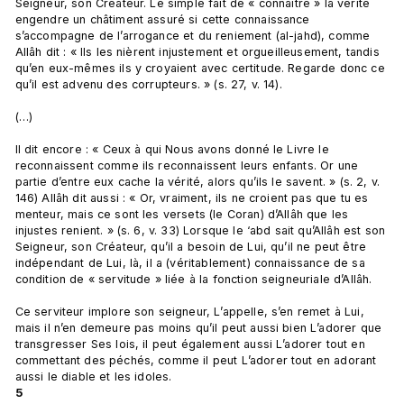
Seigneur, son Créateur. Le simple fait de « connaître » la vérité 
engendre un châtiment assuré si cette connaissance 
s’accompagne de l’arrogance et du reniement (al-jahd), comme 
Allâh dit : « Ils les nièrent injustement et orgueilleusement, tandis 
qu’en eux-mêmes ils y croyaient avec certitude. Regarde donc ce 
qu’il est advenu des corrupteurs. » (s. 27, v. 14).

(…)

Il dit encore : « Ceux à qui Nous avons donné le Livre le 
reconnaissent comme ils reconnaissent leurs enfants. Or une 
partie d’entre eux cache la vérité, alors qu’ils le savent. » (s. 2, v. 
146) Allâh dit aussi : « Or, vraiment, ils ne croient pas que tu es 
menteur, mais ce sont les versets (le Coran) d’Allâh que les 
injustes renient. » (s. 6, v. 33) Lorsque le ‘abd sait qu’Allâh est son 
Seigneur, son Créateur, qu’il a besoin de Lui, qu’il ne peut être 
indépendant de Lui, là, il a (véritablement) connaissance de sa 
condition de « servitude » liée à la fonction seigneuriale d’Allâh.

Ce serviteur implore son seigneur, L’appelle, s’en remet à Lui, 
mais il n’en demeure pas moins qu’il peut aussi bien L’adorer que 
transgresser Ses lois, il peut également aussi L’adorer tout en 
commettant des péchés, comme il peut L’adorer tout en adorant 
aussi le diable et les idoles. 
5