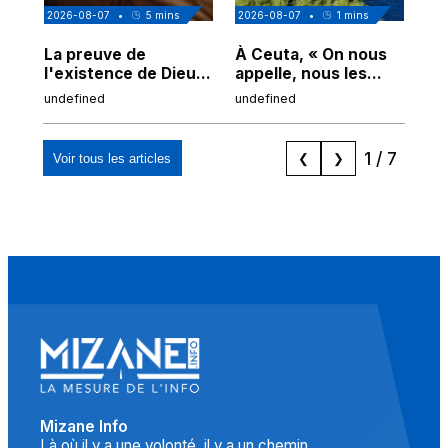
2026-08-07
•
5
mins
2026-08-07
•
1
mins
202
La preuve de
À Ceuta, « On nous
Cor
l'existence de Dieu
appelle, nous les
de
chez Ibn Sina
Espagnols d'origine
undefined
undefined
und
marocaine, les
"musulmans"»
1
/
7
Voir tous les articles
❮
❯
Mizane Info
Là où il y a une volonté, il y a un chemin.