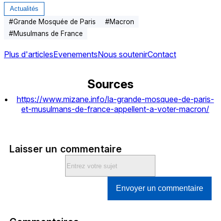
Actualités
#
Grande Mosquée de Paris
#
Macron
#
Musulmans de France
Plus d'articles
Evenements
Nous soutenir
Contact
Sources
https://www.mizane.info/la-grande-mosquee-de-paris-
et-musulmans-de-france-appellent-a-voter-macron/
Laisser un commentaire
Envoyer un commentaire