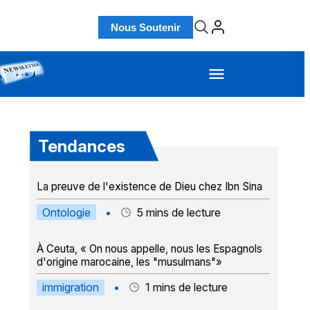
Nous Soutenir
Tendances
La preuve de l'existence de Dieu chez Ibn Sina
Ontologie
•
5
mins de lecture
À Ceuta, « On nous appelle, nous les Espagnols
d'origine marocaine, les "musulmans"»
immigration
•
1
mins de lecture