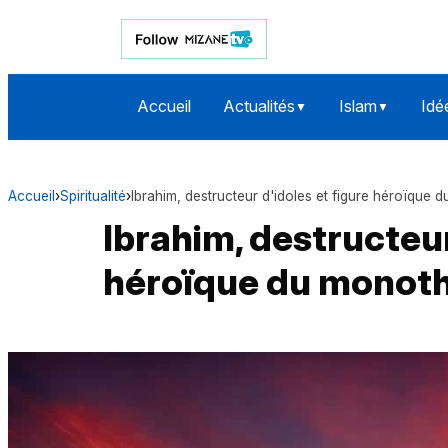
Accueil
Actualités
Islam
Idé
▼
▼
Accueil
›
Spiritualité
›
Ibrahim, destructeur d'idoles et figure héroïque
Ibrahim, destructeur
héroïque du monot