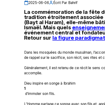
2025-06-06
Écrit Par
Bahrif
La commémoration de la fête du 
tradition étroitement associée 
(Bayt al Haram), elle-même bâti
Ismaël. Mais quels 
enseigneme
événement central et fondate
Retour sur 
la figure paradigma
Dans les mosquées du monde musulman, l’accompli
de rappel sur le sacrifice, son récit, ses rites et ce 
Généralement, il est retenu de ce récit le sens c
accomplie.

Dieu inspire en songe à Ibrahim 
1
 d’immoler son fils.

L’Homme partage ce songe avec son fils et, après