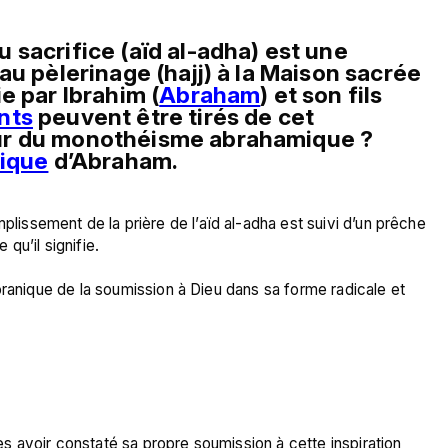
sacrifice (aïd al-adha) est une 
au pèlerinage (hajj) à la Maison sacrée 
e par Ibrahim (
Abraham
) et son fils 
nts
 peuvent être tirés de cet 
ur du monothéisme abrahamique ? 
tique
 d’Abraham.
ssement de la prière de l’aïd al-adha est suivi d’un prêche 
qu’il signifie.

oranique de la soumission à Dieu dans sa forme radicale et 
 avoir constaté sa propre soumission à cette inspiration 