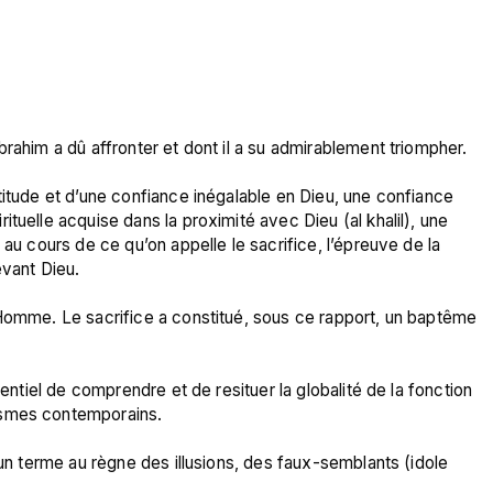
rahim a dû affronter et dont il a su admirablement triompher.

titude et d’une confiance inégalable en Dieu, une confiance 
tuelle acquise dans la proximité avec Dieu (al khalil), une 
 au cours de ce qu’on appelle le sacrifice, l’épreuve de la 
vant Dieu.

’Homme. Le sacrifice a constitué, sous ce rapport, un baptême 
sentiel de comprendre et de resituer la globalité de la fonction 
ismes contemporains.

 un terme au règne des illusions, des faux-semblants (idole 