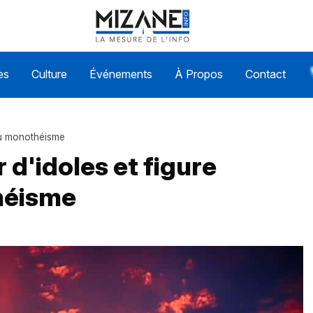
es
Culture
Événements
À Propos
Contact
 du monothéisme
 d'idoles et figure
héisme