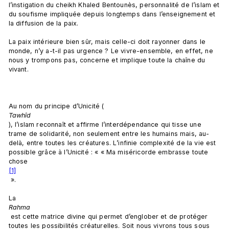
l’instigation du cheikh Khaled Bentounès, personnalité de l’islam et 
du soufisme impliquée depuis longtemps dans l’enseignement et 
la diffusion de la paix.

La paix intérieure bien sûr, mais celle-ci doit rayonner dans le 
monde, n’y a-t-il pas urgence ? Le vivre-ensemble, en effet, ne 
nous y trompons pas, concerne et implique toute la chaîne du 
vivant.

Au nom du principe d’Unicité (
Tawhîd
), l’islam reconnaît et affirme l’interdépendance qui tisse une 
trame de solidarité, non seulement entre les humains mais, au-
delà, entre toutes les créatures. L’infinie complexité de la vie est 
possible grâce à l’Unicité : « « Ma miséricorde embrasse toute 
chose
[1]
 ».

La 
Rahma
 est cette matrice divine qui permet d’englober et de protéger 
toutes les possibilités créaturelles. Soit nous vivrons tous sous 