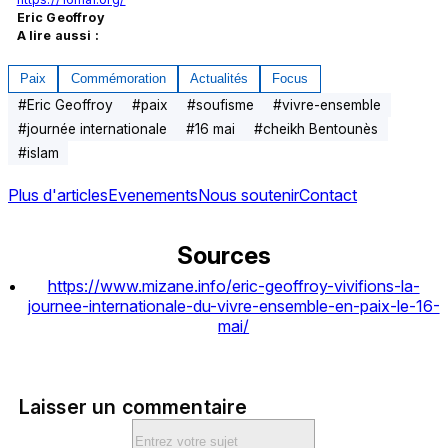
Eric Geoffroy
A lire aussi :
Paix
Commémoration
Actualités
Focus
#
Eric Geoffroy
#
paix
#
soufisme
#
vivre-ensemble
#
journée internationale
#
16 mai
#
cheikh Bentounès
#
islam
Plus d'articles
Evenements
Nous soutenir
Contact
Sources
https://www.mizane.info/eric-geoffroy-vivifions-la-
journee-internationale-du-vivre-ensemble-en-paix-le-16-
mai/
Laisser un commentaire