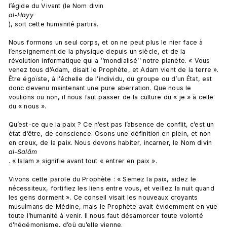
l’égide du Vivant (le Nom divin 
al-Hayy
), soit cette humanité partira.

Nous formons un seul corps, et on ne peut plus le nier face à 
l’enseignement de la physique depuis un siècle, et de la 
révolution informatique qui a ‘‘mondialisé’’ notre planète. « Vous 
venez tous d’Adam, disait le Prophète, et Adam vient de la terre ». 
Être égoïste, à l’échelle de l’individu, du groupe ou d’un État, est 
donc devenu maintenant une pure aberration. Que nous le 
voulions ou non, il nous faut passer de la culture du « je » à celle 
du « nous ».

Qu’est-ce que la paix ? Ce n’est pas l’absence de conflit, c’est un 
état d’être, de conscience. Osons une définition en plein, et non 
en creux, de la paix. Nous devons habiter, incarner, le Nom divin 
al-Salâm
. « Islam » signifie avant tout « entrer en paix ».

Vivons cette parole du Prophète : « Semez la paix, aidez le 
nécessiteux, fortifiez les liens entre vous, et veillez la nuit quand 
les gens dorment ». Ce conseil visait les nouveaux croyants 
musulmans de Médine, mais le Prophète avait évidemment en vue 
toute l’humanité à venir. Il nous faut désamorcer toute volonté 
d’hégémonisme, d’où qu’elle vienne.
