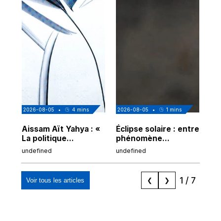
2026-08-05
•
4
mins
2026-08-05
•
1
mins
202
Aissam Aït Yahya : «
Éclipse solaire : entre
Ju
La politique
phénomène
int
islamophobe (en
scientifique et signe
pe
undefined
undefined
und
France) va bientôt
du Créateur
la 
arriver à sa limite »
?
1
/
7
Voir tous les articles
❮
❯