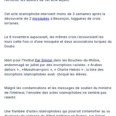
Cet acte islamophobe intervient moins de 3 semaines après la 
découverte de 2 
mosquées
 à Besançon, tagguées de croix 
lorraines.
Le 6 novembre auparavant, les mêmes croix recouvraient les 
murs cette fois-ci d'une mosquée et deux associations turques du 
Doubs.
Idem pour l’Institut 
Dar Ennour
dans les Bouches-du-Rhône, 
endommagé en juillet par des inscriptions racistes. « Arabes 
dehors » , »Musulman=porc », « Charlie Hebdo » : la liste des 
inscriptions islamophobes avait  choqué les élèves.
Malgré les condamnations et les messages de soutien du ministre 
de l'Intérieur, l'envolée des actes islamophobes ne semble pas 
ralentir.
Une flambée d'actes islamophobes qui pourrait s'intensifier au vu 
du niveau de violence du débat politique en France, sur l'islam.