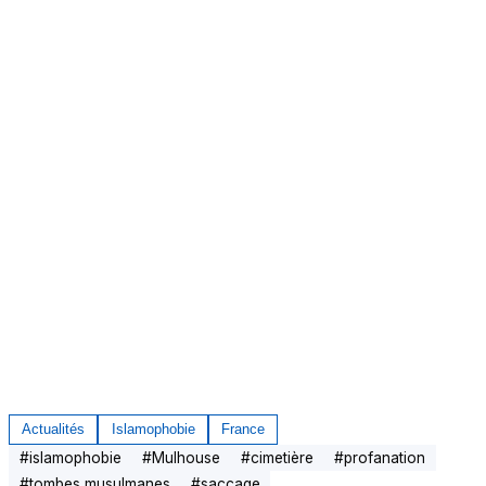
Actualités
Islamophobie
France
#
islamophobie
#
Mulhouse
#
cimetière
#
profanation
#
tombes musulmanes
#
saccage