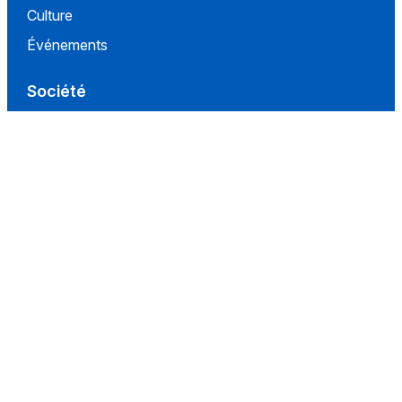
Culture
Événements
Société
Nous Soutenir
À propos
Contact
Conditions d'utilisation
Politique de confidentialité
Conditions de vente
Réseaux
Facebook
Instagram