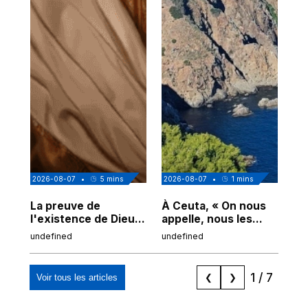
2026-08-07
•
5
mins
2026-08-07
•
1
mins
202
La preuve de
À Ceuta, « On nous
Cor
l'existence de Dieu
appelle, nous les
de
chez Ibn Sina
Espagnols d'origine
undefined
undefined
und
marocaine, les
"musulmans"»
1
/
7
Voir tous les articles
❮
❯