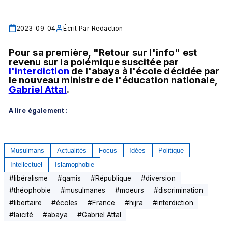
2023-09-04
Écrit Par
Redaction
Pour sa première, "Retour sur l'info" est 
revenu sur la polémique suscitée par 
l'interdiction
 de l'abaya à l'école décidée par 
le nouveau ministre de l'éducation nationale, 
Gabriel Attal
.
A lire également :
Musulmans
Actualités
Focus
Idées
Politique
Intellectuel
Islamophobie
#
libéralisme
#
qamis
#
République
#
diversion
#
théophobie
#
musulmanes
#
moeurs
#
discrimination
#
libertaire
#
écoles
#
France
#
hijra
#
interdiction
#
laïcité
#
abaya
#
Gabriel Attal