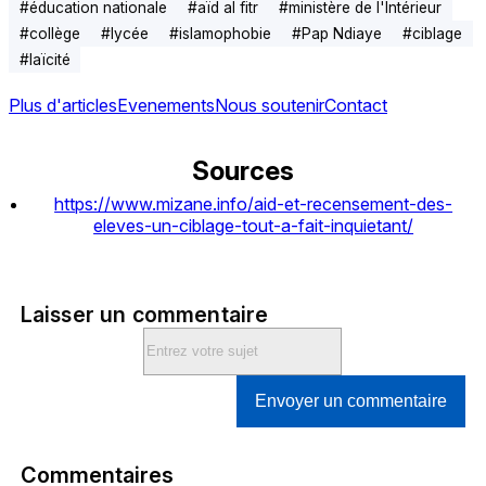
#
éducation nationale
#
aïd al fitr
#
ministère de l'Intérieur
#
collège
#
lycée
#
islamophobie
#
Pap Ndiaye
#
ciblage
#
laïcité
Plus d'articles
Evenements
Nous soutenir
Contact
Sources
https://www.mizane.info/aid-et-recensement-des-
eleves-un-ciblage-tout-a-fait-inquietant/
Laisser un commentaire
Envoyer un commentaire
Commentaires