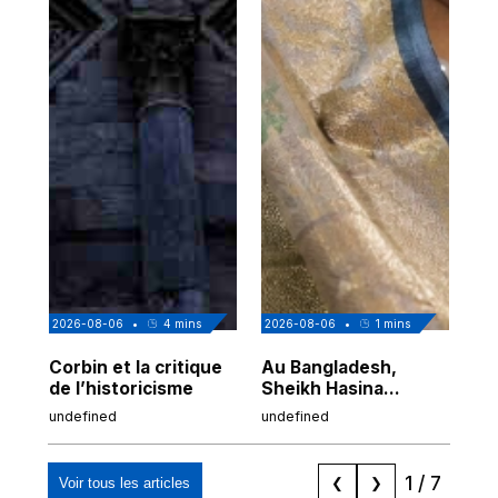
2026-08-06
•
4
mins
2026-08-06
•
1
mins
202
Corbin et la critique
Au Bangladesh,
Au
de l’historicisme
Sheikh Hasina
co
prépare son retour
po
undefined
undefined
und
malgré sa
tr
condamnation
1
/
7
Voir tous les articles
❮
❯