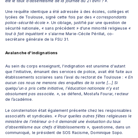
été le taux d’absentéisme de la journée du 21 avril ? »
.
Une requête identique a été adressée à des écoles, collèges et 
lycées de Toulouse, signé cette fois par des 
«
correspondants 
police-sécurité-école »
. Un ciblage, justifié par une question de 
sécurité nationale, 
«
 sans précédent 
»
 d'une minorité religieuse 
«
tout à fait inquiétant
»
 s'alarme Marie-Cécile Périllat, co-
secrétaire générale de la FSU 31.
Avalanche d'indignations 
Au sein du corps enseignant, l'indignation est unanime d'autant 
que l'initiative, émanant des services de police, avait été faite aux 
établissements scolaires sans l’aval du rectorat de Toulouse : 
« En 
aucun cas nous ne menons des enquêtes de la sorte […] 
Si 
quelqu’un a pris cette initiative, l’éducation nationale n’y est 
absolument pas associée.
 »
, se défend, Mostafa Fourar, recteur 
de l’académie.
Le consternation était également présente chez les responsables 
associatifs et syndicales. 
« Pour quelles autres fêtes religieuses le 
ministère de l’intérieur a-t-il demandé une évaluation du taux 
d’absentéisme aux chefs d’établissements »
, questionne, dans un 
communiqué, le président de SOS Racisme, Dominique Sopo. 