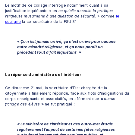
Le motif de ce ciblage interroge notamment quant à sa 
justification inquiétante 
«
 e
n ce qu’elle associe la pratique 
religieuse musulmane à une question de sécurité. »
 comme 
le 
souligne
 la co-secrétaire de la FSU 31 :
« Ça n’est jamais arrivé, ça n’est arrivé pour aucune 
autre minorité religieuse, et ça nous paraît un 
précédent tout à fait inquiétant
. 
»
La réponse du ministère de l'intérieur
Ce dimanche 21 mai, la secrétaire d'Etat chargée de la 
citoyenneté a finalement répondu, face aux flots d'indignations du 
corps enseignants et associatifs, en affirmant que 
« 
aucun 
fichage des élèves
»
 ne fut pratiqué :
« Le ministère de l’intérieur et des outre-mer étudie 
régulièrement l’impact de certaines fêtes religieuses 
sur le fonctionnement des services publics, et 