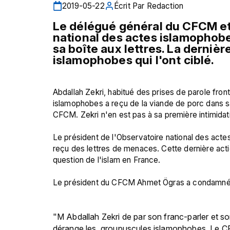
2019-05-22
Écrit Par
Redaction
Le délégué général du CFCM et 
national des actes islamophobes
sa boîte aux lettres. La dernièr
islamophobes qui l'ont ciblé.
Abdallah Zekri, habitué des prises de parole fron
islamophobes a reçu de la viande de porc dans sa
CFCM. Zekri n'en est pas à sa première intimidati
Le président de l'Observatoire national des acte
reçu des lettres de menaces. Cette dernière actio
question de l'islam en France.

"M Abdallah Zekri de par son franc-parler et s
dérange les  groupuscules islamophobes. 
Le CF