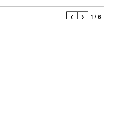
1
/
6
❮
❯
Réseaux
Contact
contact@mizane.info
Facebook
Instagram
LinkedIn
TikTok
Twitter
Youtube