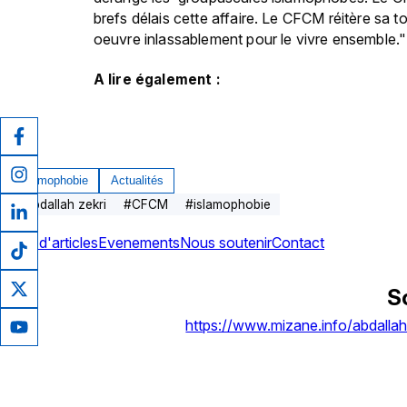
brefs délais cette affaire. 
Le CFCM réitère sa tot
oeuvre inlassablement pour le vivre ensemble."
A lire également :
Islamophobie
Actualités
#
Abdallah zekri
#
CFCM
#
islamophobie
Plus d'articles
Evenements
Nous soutenir
Contact
S
https://www.mizane.info/abdalla