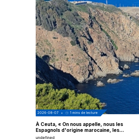
2026-08-07
•
1
mins de lecture
À Ceuta, « On nous appelle, nous les
Espagnols d'origine marocaine, les
"musulmans"»
undefined