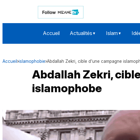
Accueil
Actualités
Islam
Idé
▼
▼
Accueil
›
islamophobie
›
Abdallah Zekri, cible d'une campagne islamo
Abdallah Zekri, cib
islamophobe