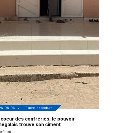
26-08-06
•
1
mins de lecture
2026-08-05
•
 coeur des confréries, le pouvoir
Aissam Aït 
négalais trouve son ciment
(en France) 
efined
undefined