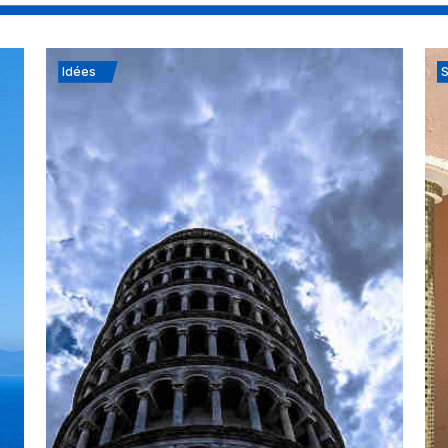
Idées
S