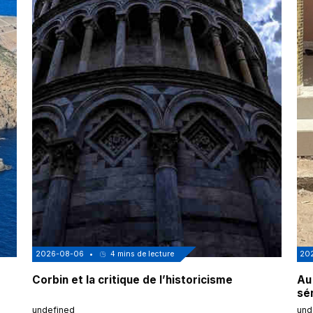
2026-08-06
•
4
mins de lecture
20
Corbin et la critique de l’historicisme
Au
sé
undefined
und