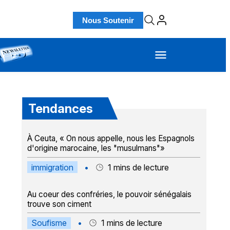
Nous Soutenir
Tendances
À Ceuta, « On nous appelle, nous les Espagnols
d'origine marocaine, les "musulmans"»
immigration
•
1
mins de lecture
Au coeur des confréries, le pouvoir sénégalais
trouve son ciment
Soufisme
•
1
mins de lecture