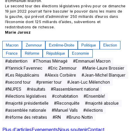
d'Emmanuel Macron. 
Le second tour des élections législatives prévu pour ce dimanche 
19 juin 2022 pourrait faire basculer le pouvoir dans les mains de 
la gauche, qui prévoit d’administrer 250 milliards d’euros dans 
l’économie dont 125 milliards d’aides, subventions et 
redistributions de richesse.
Marie Jarosz
Macron
Zemmour
Extrême-Droite
Politique
Election
France
Réforme
République
Economie
#
abstention
#
Thomas Ménagé
#
Emmanuel Macron
#
Yannick Favennec
#
Eric Zemmour
#
Marie-Laure Brossier
#
Les Républicains
#
Alexis Corbière
#
Jean-Michel Blanquer
#
second tour
#
premier tour
#
Jean-Luc Mélenchon
#
NUPES
#
résultats
#
Rassemblement national
#
élections législatives
#
cohabitation
#
Ensemble!
#
majorité présidentielle
#
Reconquête
#
majorité absolue
#
assemblée nationale
#
Manuel Valls
#
élections
#
réforme des retraites
#
RN
#
Bruno Nottin
Plus d'articles
Evenements
Nous soutenir
Contact