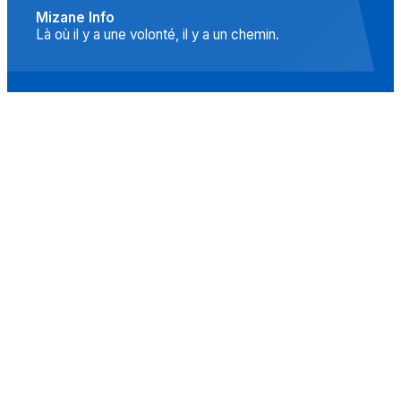
Mizane Info
Là où il y a une volonté, il y a un chemin.
Accueil
Actualités
Islam
Idées
Culture
Événements
Société
Nous Soutenir
À propos