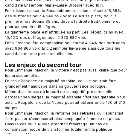
candidate Ensemble! Marie-Laure Brossier avec 16%. 
En troisième place, le Rassemblement national récolte 18,68% 
des suffrages pour 4 248 597 voix. Le RN se place, pour la 
première fois depuis 35 ans, devant la droite traditionnelle et 
pourrait acquérir 15 sièges.
La quatrième place est attribuée au parti Les Républicains avec 
10,42% des suffrages pour 2 370 882 voix. 
Enfin, Reconquête comptabilise seulement 4,24% des suffrages 
avec 964 865 voix. Eric Zemmour lui-même ainsi que tous les 
candidats de son parti sont éliminés. 
Les enjeux du second tour
Pour Emmanuel Macron, la victoire n’est pas aussi claire que pour 
les présidentielles. 
En cas d’absence de majorité absolue, celui-ci pourrait être 
grandement handicapé dans sa gouvernance politique. 
Même dans le cas où le parti de la majorité présidentielle 
garderait ses sièges, la majorité absolue n’est pas garantie pour 
autant. Rappelons que la Nupes pourrait obtenir entre 150 et 210 
sièges. 
Pour Emmanuel Macron, la réforme des retraites qu’il souhaitait 
faire passer s’annoncerait plus compliquée à mettre en place. 
Dans le cas où la Nupes prendrait l’avantage, un cas de 
cohabitation risque de transformer totalement la politique 