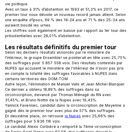
vie politique. 
Avec un taux à 31% d’abstention en 1993 et 51,3% en 2017, ce 
premier tour nous dévoile un nouveau record jamais atteint. Selon 
une enquête d’Ipsos, 69 % des 18-24 ans et 71 % des 25-34 ans 
auraient boudé les urnes. 
Les chiffres sont également en baisse par rapport au 1er tour des 
présidentielles avec 28,01% d’abstention. 
Les résultats définitifs du premier tour
Selon les derniers résultats annoncés par le ministère de 
l’intérieur, le groupe Ensemble! se pointerait en tête avec 25,75% 
des suffrages pour 5 857 558 voix. Des résultats contestés par 
NUPES qui accusent le ministère de l'Intérieur de n'avoir pas pris 
en compte la totalité des suffrages favorables à NUPES dans 
certains territoires des DOM-TOM
Autre leçon, l'élimination de Manuel Valls et Jean Michel Blanquer. 
Ce dernier a obtenu 18,89% des suffrages dans sa 
circonscription, devancé par Thomas Ménagé du RN avec 
31,45%, et Bruno Nottin de la Nupes avec 19,43%.
Yannick Favennec, candidat dans la circonscription de Mayenne a 
gagné dès le premier tour avec plus de 57% des suffrages. 
En deuxième place, on retrouve
la Nupes
avec 25,66% des 
suffrages pour 5 836 116 voix. 
Le candidat Alexis Corbière a remporté la 7ème circonscription 
de Seine-Saint-Denis avec 62,9% des suffrages devant la 