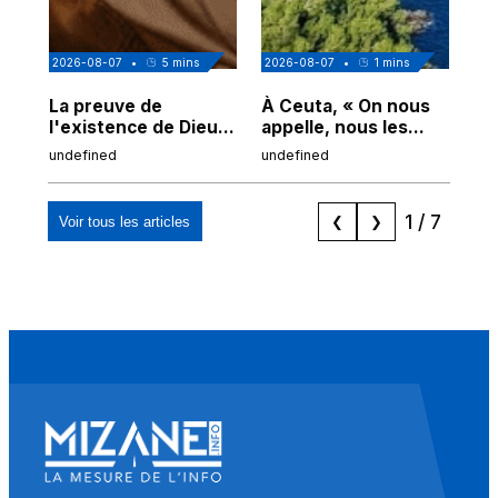
2026-08-07
•
5
mins
2026-08-07
•
1
mins
202
La preuve de
À Ceuta, « On nous
Cor
l'existence de Dieu
appelle, nous les
de
chez Ibn Sina
Espagnols d'origine
undefined
undefined
und
marocaine, les
"musulmans"»
1
/
7
Voir tous les articles
❮
❯